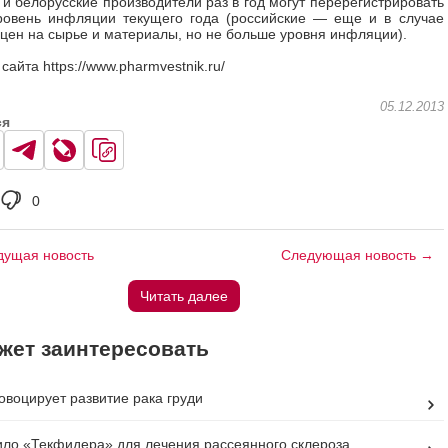
 и белорусские производители раз в год могут перерегистрировать
ровень инфляции текущего года (российские — еще и в случае
цен на сырье и материалы, но не больше уровня инфляции).
айта https://www.pharmvestnik.ru/
05.12.2013
ся
0
ущая новость
Следующая новость →
Читать далее
жет заинтересовать
овоцирует развитие рака груди
ло «Текфидера» для лечения рассеянного склероза