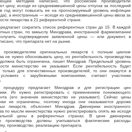
ующей методике написано, что российские производители
ют цену, исходя из средневзвешенной цены отпуска за последний
 в год могут повысить ее на прогнозируемый уровень инфляции
ода), а иностранные — исходя из средневзвешенной цены ввоза за
мости лекарства в 21 референтной стране.
редлагает сократить список референтных стран до 15. В каждой
тных стран, по замыслу Минздрава, иностранной фармкомпании
получить подтверждение заявленной цены — или документ, в
писано, что препарата нет на рынке.
м производителям оригинальных лекарств с полным циклом
ва не нужно обосновывать цену, но рентабельность производства
должна быть ограничена, пишет Минздрав. Предельный уровень
ности министерство не указывает. Если рентабельность будет
 только для отечественных производителей, то они окажутся в
 условиях с зарубежными компаниями, считают участники
.
ю процедуру предлагает Минздрав и для регистрации цен
ики. Их нужно регистрировать с применением понижающего
нта (его значение министерство не указывает). Сейчас цены
ики не ограничены, поэтому иногда они оказываются дороже
ных лекарств, объясняет Минздрав. Дженерики иностранного
ва по мысли министерства нужно регистрировать опять же исходя
альной цены в референтных странах. В цене дженерика
го производства должны учитываться фактические расходы
тку, производство, реализацию препарата.