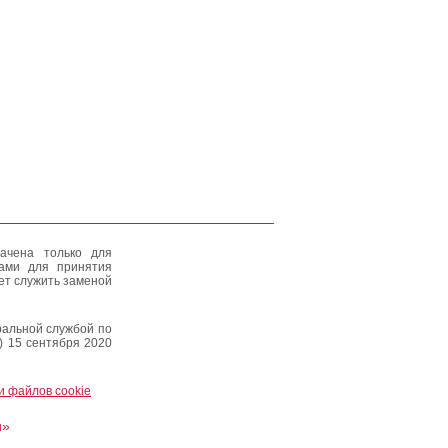
ачена только для
тами для принятия
ет служить заменой
альной службой по
) 15 сентября 2020
и файлов cookie
и»