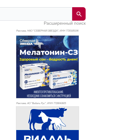
Расширенный поиск
Реклама. НАО "СЕВЕРНАЯ ЗВЕЗДА", ИНН 772
0185196
Реклама. АО "Видаль Рус", ИНН 772
8043605