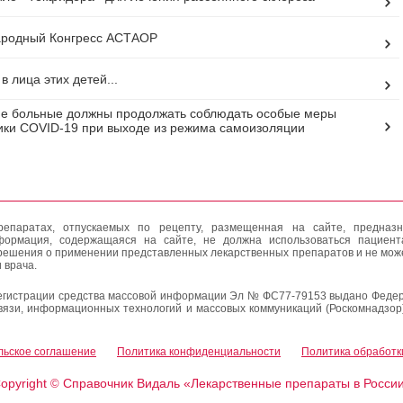
ародный Конгресс АСТАОР
в лица этих детей...
е больные должны продолжать соблюдать особые меры
ки COVID-19 при выходе из режима самоизоляции
епаратах, отпускаемых по рецепту, размещенная на сайте, предназн
формация, содержащаяся на сайте, не должна использоваться пациен
решения о применении представленных лекарственных препаратов и не мож
 врача.
егистрации средства массовой информации Эл № ФС77-79153 выдано Федер
вязи, информационных технологий и массовых коммуникаций (Роскомнадзор
льское соглашение
Политика конфиденциальности
Политика обработк
opyright
Справочник Видаль «Лекарственные препараты в Росси
©