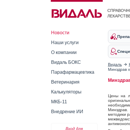
СПРАВОЧН
ЛЕКАРСТВ
Новости
Препа
Наши услуги
Специ
О компании
Видаль БОКС
Видаль
Минздрав х
Парафармацевтика
Минздрав
Ветеринария
Калькуляторы
Цены на ле
оригиналь
МКБ-11
необходим
Минздрав.
Внедрение ИИ
методики р
межведомс
антимонопо
Вход для