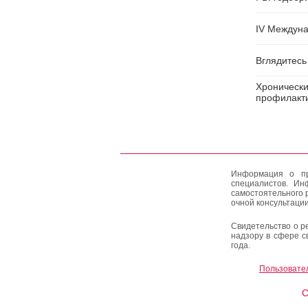
IV Междун
Вглядитесь 
Хронически
профилакти
Информация о пр
специалистов. Ин
самостоятельного 
очной консультации
Свидетельство о р
надзору в сфере с
года.
Пользовате
C