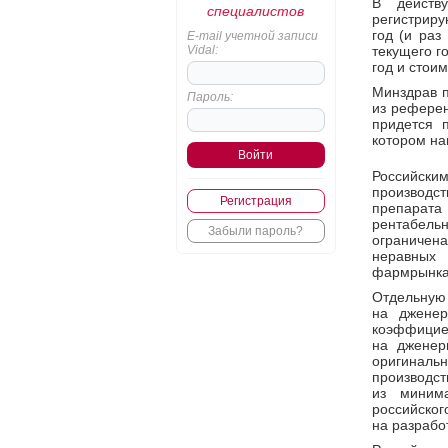
В действ
специалистов
регистриру
год (и раз
E-mail учетной записи
Vidal:
текущего г
год и стои
Минздрав п
Пароль:
из референ
придется 
котором на
Российски
производст
Регистрация
препарата 
рентабель
Забыли пароль?
ограничена
неравных
фармрынка
Отдельну
на дженер
коэффицие
на дженер
оригиналь
производст
из миним
российско
на разрабо