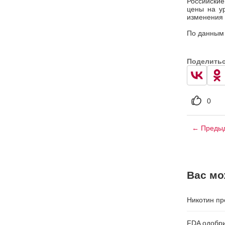
Российские
цены на у
изменения 
По данным с
Поделить
0
← Предыд
Вас мо
Никотин пр
FDA одобри