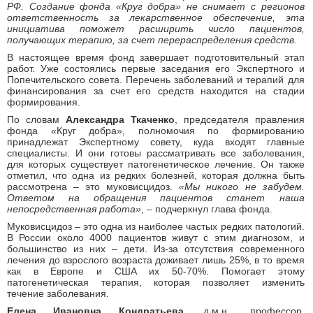
РФ. Создание фонда «Круг добра» не снимает с регионов
ответственность за лекарственное обеспечение, эта
инициатива поможет расширить число пациентов,
получающих терапию, за счет перераспределения средств.
В настоящее время фонд завершает подготовительный этап
работ. Уже состоялись первые заседания его Экспертного и
Попечительского совета. Перечень заболеваний и терапий для
финансирования за счет его средств находится на стадии
формирования.
По словам
Александра Ткаченко
, председателя правления
фонда «Круг добра», полномочия по формированию
принадлежат Экспертному совету, куда входят главные
специалисты. И они готовы рассматривать все заболевания,
для которых существует патогенетическое лечение. Он также
отметил, что одна из редких болезней, которая должна быть
рассмотрена – это муковисцидоз.
«Мы никого не забудем.
Ответом на обращения пациентов станет наша
непосредственная работа»
, – подчеркнул глава фонда.
Муковисцидоз – это одна из наиболее частых редких патологий.
В России около 4000 пациентов живут с этим диагнозом, и
большинство из них – дети. Из-за отсутствия современного
лечения до взрослого возраста доживает лишь 25%, в то время
как в Европе и США их 50-70%. Помогает этому
патогенетическая терапия, которая позволяет изменить
течение заболевания.
Елена Ивановна Кондратьева
, д.м.н., профессор,