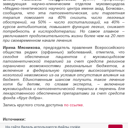
заведующая научно-клиническим отделом муковисцидоза
«Медико-генетического научного центра имени акад. Бочкова»,
сообщила,
что эта патогенетическая, или таргетная
терапия помогает на 40% снизить число легочных
обострений, на 50% – число госпитализаций, на 40% –
курсов антибиотиков, повышает функцию легких, снижает
потребность в кислородотерапии. Но самое главное –
увеличивает продолжительность жизни более чем на 20 лет
при своевременном начале лечения.
Ирина Мясникова
, председатель правления Всероссийского
общества редких (орфанных) заболеваний, отметила, что
сегодня обеспечение пациентов с муковисцидозом
патогенетической терапией за счет средств регионов
ограничено возможностями региональных бюджетов, а
включение в федеральную программу высокозатратных
нозологий невозможно из-за условия отсутствия влияния на
бюджет. Единственным шансом получить такое лечение
хотя бы детям, по словам эксперта, – включение
муковисцидоза и патогенетической терапии в перечень для
лекарственного обеспечения препаратами за счет средств
фонда «Круг добра»
.
Запись круглого стола доступна
по ссылке
.
Источники:
На сайте Видаль используются файлы cookie
1