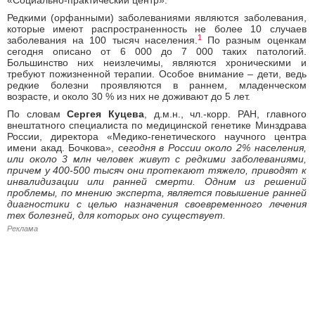
Редкими (орфанными) заболеваниями являются заболевания,
которые имеют распространенность не более 10 случаев
1
заболевания на 100 тысяч населения.
По разным оценкам
сегодня описано от 6 000 до 7 000 таких патологий.
Большинство них неизлечимы, являются хроническими и
требуют пожизненной терапии. Особое внимание – дети, ведь
редкие болезни проявляются в раннем, младенческом
возрасте, и около 30 % из них не доживают до 5 лет.
По словам
Сергея Куцева
, д.м.н., чл.-корр. РАН, главного
внештатного специалиста по медицинской генетике Минздрава
России, директора «Медико-генетического научного центра
имени акад. Бочкова»,
сегодня в России около 2% населения,
или около 3 млн человек живут с редкими заболеваниями,
причем у 400-500 тысяч они протекают тяжело, приводят к
инвалидизации или ранней смерти. Одним из решений
проблемы, по мнению эксперта, является повышение ранней
диагностики с целью назначения своевременного лечения
тех болезней, для которых оно существует.
Реклама