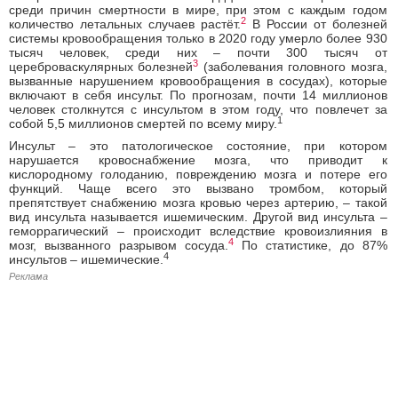
среди причин смертности в мире, при этом с каждым годом
2
количество летальных случаев растёт.
В России от болезней
системы кровообращения только в 2020 году умерло более 930
тысяч человек, среди них – почти 300 тысяч от
3
цереброваскулярных болезней
(заболевания головного мозга,
вызванные нарушением кровообращения в сосудах), которые
включают в себя инсульт. По прогнозам, почти 14 миллионов
человек столкнутся с инсультом в этом году, что повлечет за
1
собой 5,5 миллионов смертей по всему миру.
Инсульт – это патологическое состояние, при котором
нарушается кровоснабжение мозга, что приводит к
кислородному голоданию, повреждению мозга и потере его
функций. Чаще всего это вызвано тромбом, который
препятствует снабжению мозга кровью через артерию, – такой
вид инсульта называется ишемическим. Другой вид инсульта –
геморрагический – происходит вследствие кровоизлияния в
4
мозг, вызванного разрывом сосуда.
По статистике, до 87%
4
инсультов – ишемические.
Реклама