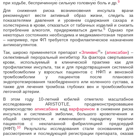
9
при ходьбе, беспричинную сильную головную боль и др.
Для снижения риска возникновения инсульта врачи
рекомендуют вести активный образ жизни, следить за
показателями давления и уровнем содержания сахара и
холестерина в крови, отказаться от табачных изделий и снизить
5
потребление алкоголя, придерживаться диеты.
Однако при
некоторых состояниях необходима и медикаментозная терапия
– например, при ФП требуется профилактическое назначение
антикоагулянтов.
®
Так, широко применяется препарат «
Эликвис
» (
апиксабан
) –
селективный пероральный ингибитор Ха фактора свертывания
крови, используемый в клинической практике как для
профилактики инсульта, так и для предотвращения системной
тромбоэмболии у взрослых пациентов с НФП и венозной
тромбоэмболии у пациентов после планового
эндопротезирования тазобедренного или коленного сустава, а
также для лечения тромбоза глубоких вен и тромбоэмболии
легочной артерии.
В этом году 10-летний юбилей отметило масштабное
исследование ARISTOTLE, продемонстрировавшее
превосходство
апиксабана
над
варфарином
в снижении риска
инсульта и системной эмболии, большого кровотечения и
общей смертности, и изменившего парадигму терапии
пациентов с неклапанной фибрилляцией предсердий
10
(НФП).
Результаты исследования стали основанием для
рассмотрения и последующей регистрации препарата, оказав