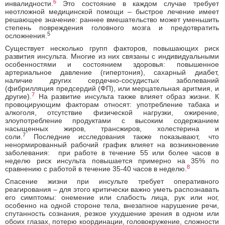
6
инвалидности.
Это состояние в каждом случае требует
неотложной медицинской помощи – быстрое лечение имеет
решающее значение: раннее вмешательство может уменьшить
степень повреждения головного мозга и предотвратить
5
осложнения.
Существует несколько групп факторов, повышающих риск
развития инсульта. Многие из них связаны с индивидуальными
особенностями и состоянием здоровья: повышенное
артериальное давление (гипертония), сахарный диабет,
наличие других сердечно-сосудистых заболеваний
(фибрилляция предсердий (ФП), или мерцательная аритмия, и
7
другие).
На развитие инсульта также влияет образ жизни. К
провоцирующим факторам относят: употребление табака и
алкоголя, отсутствие физической нагрузки, ожирение,
злоупотребление продуктами с высоким содержанием
насыщенных жиров, трансжиров, холестерина и
7
соли.
Последние исследования также показывают, что
ненормированный рабочий график влияет на возникновение
заболевания: при работе в течение 55 или более часов в
неделю риск инсульта повышается примерно на 35% по
8
сравнению с работой в течение 35‑40 часов в неделю.
Спасение жизни при инсульте требует оперативного
реагирования – для этого критически важно уметь распознавать
его симптомы: онемение или слабость лица, рук или ног,
особенно на одной стороне тела, внезапное нарушение речи,
спутанность сознания, резкое ухудшение зрения в одном или
обоих глазах, потерю координации, головокружение, сложности