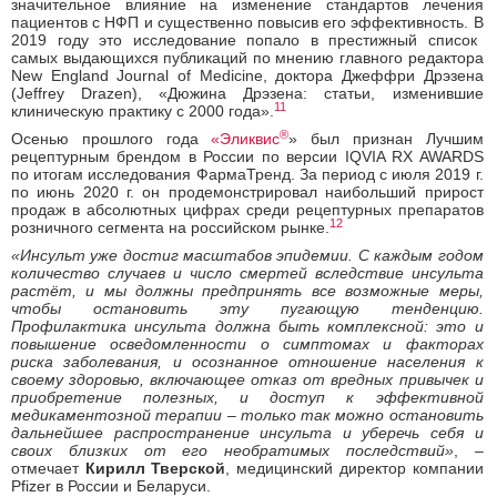
значительное влияние на изменение стандартов лечения
пациентов с НФП и существенно повысив его эффективность. В
2019 году это исследование попало в престижный список
самых выдающихся публикаций по мнению главного редактора
New England Journal of Medicine, доктора Джеффри Дрэзена
(Jeffrey Drazen), «Дюжина Дрэзена: статьи, изменившие
11
клиническую практику с 2000 года».
®
Осенью прошлого года
«
Эликвис
» был признан Лучшим
рецептурным брендом в России по версии IQVIA RX AWARDS
по итогам исследования ФармаТренд. За период с июля 2019 г.
по июнь 2020 г. он продемонстрировал наибольший прирост
продаж в абсолютных цифрах среди рецептурных препаратов
12
розничного сегмента на российском рынке.
«Инсульт уже достиг масштабов эпидемии. С каждым годом
количество случаев и число смертей вследствие инсульта
растёт, и мы должны предпринять все возможные меры,
чтобы остановить эту пугающую тенденцию.
Профилактика инсульта должна быть комплексной: это и
повышение осведомленности о симптомах и факторах
риска заболевания, и осознанное отношение населения к
своему здоровью, включающее отказ от вредных привычек и
приобретение полезных, и доступ к эффективной
медикаментозной терапии
–
только так можно остановить
дальнейшее распространение инсульта и уберечь себя и
своих близких от его необратимых последствий»
, –
отмечает
Кирилл Тверской
, медицинский директор компании
Pfizer в России и Беларуси.