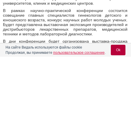
университетов, клиник и медицинских центров.
В рамках научно-практической конференции состоится
совещание главных специалистов гинекологов детского и
юношеского возраста, конкурс научных работ молодых ученых.
Будет представлена выставочная экспозиция производителей и
дистрибьюторов лекарственных препаратов, медицинской
техники и методов лабораторной диагностики.
В дни конференции будет организована выставка-продажа
специализированной литературы.
На сайте Видаль используются файлы cookie
Ok
Продолжая, вы принимаете
пользовательское соглашение
.
Выставка
В рамках научно-практической конференции состоится
выставочная экспозиция, на которой ведущие медицинские и
фарм-компании представят свои последние разработки.
Вход для специалистов
Размещение
E-mail учетной записи Vidal:
Компания «МЕДИ Ивент» организует проживание участников
конференции по специальным тарифам.
05.04.2019
Поделиться
Пароль:
0
0