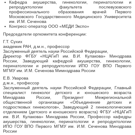
Кафедра акушерства, гинекологии, перинатологии и
репродуктологии факультета послевузовского
профессионального образования врачей Первого
Московского Государственного Медицинского Университета
им. И.М. Сеченова
Конгресс-оператор ООО «МЕДИ Экспо»
Председатели оргкомитета конференции:
Г.Т. Сухих
академик РАН, д.м.н., профессор
Заслуженный деятель науки Российской Федерации,
Директор ФГБУ «НЦАГиП им. В.И. Кулакова» Минздрава
России, Заведующий кафедрой акушерства, гинекологии,
перинатологии и репродуктологии ИПО ГОУ ВПО Первого
МГМУ им. И.М. Сеченова Мимнздрава России
Е.В. Уварова
д.м.н., профессор
Заслуженный деятель науки Российской Федерации, Главный
специалист гинеколог детского и юношеского возраста
Минздрава России, Президент Межрегиональной
общественной организации «Объединение детских и
подростковых гинекологов», Заведующий 2 гинекологическим
отделением (детского и юношеского возраста) ФГБУ «НЦАГиП
им. В.И. Кулакова» Минздрава России, Профессор кафедры
акушерства, гинекологии, перинатологии и репродуктологии
ИПО ГОУ ВПО Первого МГМУ им. И.М. Сеченова Минздрава
России