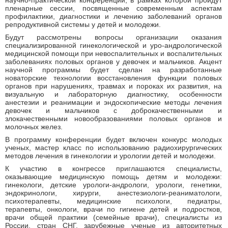
научно-практической конференции, в рамках которой пройдут
пленарные сессии, посвященные современным аспектам
профилактики, диагностики и лечению заболеваний органов
репродуктивной системы у детей и молодежи.
Будут рассмотрены вопросы организации оказания
специализированной гинекологической и уро-андрологической
медицинской помощи при невоспалительных и воспалительных
заболеваниях половых органов у девочек и мальчиков. Акцент
научной программы будет сделан на разработанные
новаторские технологии восстановления функции половых
органов при нарушениях, травмах и пороках их развития, на
визуальную и лабораторную диагностику, особенности
анестезии и реанимации и эндоскопические методы лечения
девочек и мальчиков с доброкачественными и
злокачественными новообразованиями половых органов и
молочных желез.
В программу конференции будет включен конкурс молодых
ученых, мастер класс по использованию радиохирургических
методов лечения в гинекологии и урологии детей и молодежи.
К участию в конгрессе приглашаются специалисты,
оказывающие медицинскую помощь детям и молодежи:
гинекологи, детские урологи-андрологи, урологи, генетики,
эндокринологи, хирурги, анестезиологи-реаниматологи,
психотерапевты, медицинские психологи, педиатры,
терапевты, онкологи, врачи по гигиене детей и подростков,
врачи общей практики (семейные врачи), специалисты из
России, стран СНГ, зарубежные ученые из авторитетных