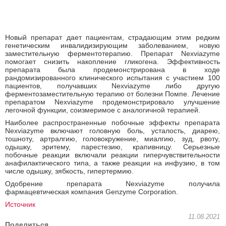
Новый препарат дает пациентам, страдающим этим редким
генетическим инвалидизирующим заболеванием, новую
заместительную ферментотерапию. Препарат Nexviazyme
помогает снизить накопление гликогена. Эффективность
препарата была продемонстрирована в ходе
рандомизированного клинического испытания с участием 100
пациентов, получавших Nexviazyme либо другую
ферментозаместительную терапию от болезни Помпе. Лечение
препаратом Nexviazyme продемонстрировало улучшение
легочной функции, соизмеримое с аналогичной терапией.
Наиболее распространенные побочные эффекты препарата
Nexviazyme включают головную боль, усталость, диарею,
тошноту, артралгию, головокружение, миалгию, зуд, рвоту,
одышку, эритему, парестезию, крапивницу. Серьезные
побочные реакции включали реакции гиперчувствительности
анафилактического типа, а также реакции на инфузию, в том
числе одышку, зябкость, гипертермию.
Одобрение препарата Nexviazyme получила
фармацевтическая компания Genzyme Corporation.
Источник
11.08.2021
Поделиться