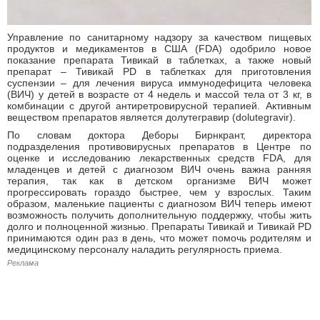
Управление по санитарному надзору за качеством пищевых
продуктов и медикаментов в США (FDA) одобрило новое
показание препарата Тивикай в таблетках, а также новый
препарат – Тивикай PD в таблетках для приготовления
суспензии – для лечения вируса иммунодефицита человека
(ВИЧ) у детей в возрасте от 4 недель и массой тела от 3 кг, в
комбинации с другой антиретровирусной терапией. Активным
веществом препаратов является долутегравир (dolutegravir).
По словам доктора Деборы Бирнкрант, директора
подразделения противовирусных препаратов в Центре по
оценке и исследованию лекарственных средств FDA, для
младенцев и детей с диагнозом ВИЧ очень важна ранняя
терапия, так как в детском организме ВИЧ может
прогрессировать гораздо быстрее, чем у взрослых. Таким
образом, маленькие пациенты с диагнозом ВИЧ теперь имеют
возможность получить дополнительную поддержку, чтобы жить
долго и полноценной жизнью. Препараты Тивикай и Тивикай PD
принимаются один раз в день, что может помочь родителям и
медицинскому персоналу наладить регулярность приема.
Реклама