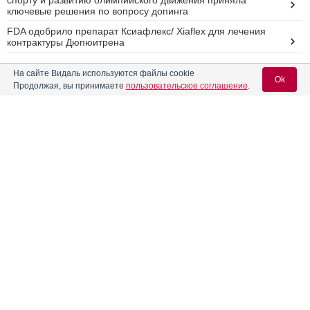
спорту и развитию олимпийского движения приняла
ключевые решения по вопросу допинга
FDA одобрило препарат Ксиафлекс/ Xiaflex для лечения
контрактуры Дюпюитрена
FDA одобрило препарат Pertzye (панкрелипаза)
На сайте Видаль используются файлы cookie
Ok
Продолжая, вы принимаете
пользовательское соглашение
.
Комбинированное противодиабетическое ЛС Xigduo было
одобрено Европейской комиссией по лекарственным
препаратам
Вход для специалистов
Всемирный день ХОБЛ: инновации Philips для свободного
дыхания
E-mail учетной записи Vidal:
Реклама
Пароль:
Регистрация
Забыли пароль?