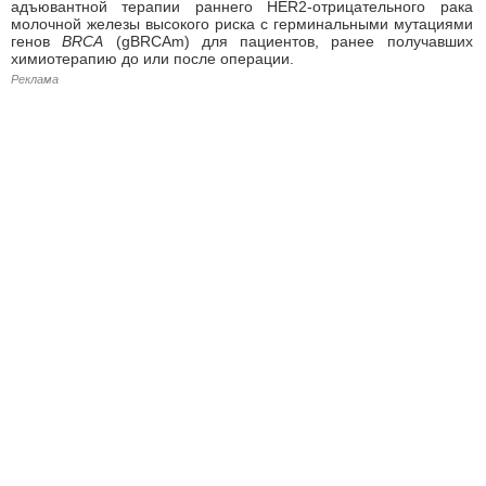
адъювантной терапии раннего HER2-отрицательного рака
молочной железы высокого риска с герминальными мутациями
генов
BRCA
(gBRCAm) для пациентов, ранее получавших
химиотерапию до или после операции.
Реклама