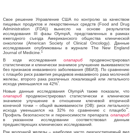
Свое решение Управление США по контролю за качеством
пищевых продуктов и лекарственных средств (Food and Drug
Administration (FDA)) вынесло на основе результатов
исследования III фазы OlympiA, представленных в рамках
ежегодного съезда Американского общества клинической
онкологии (American Society of Clinical Oncology). Данные
исследования опубликованы в журнале The New England
1
Journal of Medicine.
В ходе исследования
олапариб
продемонстрировал
статистически и клинически значимое улучшение выживаемости
без признаков инвазивного заболевания (ВБИЗ). По сравнению
с плацебо риск развития рецидивов инвазивного рака молочной
железы, второго рака различных локализаций или летального
*
исхода уменьшился на 42%
.
Новые данные исследования OlympiA также показали, что
олапариб
продемонстрировал статистически и клинически
значимое улучшение в отношении ключевой вторичной
конечной точки – общей выживаемости (ОВ): риск летального
**
исхода уменьшился на 32% по сравнению с плацебо
.
Профиль безопасности и переносимости препарата
олапариб
в указанном исследовании соответствовал данным
предшествующих клинических исследований.
Рак молочной железы – наиболее часто диагностируемый вид