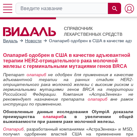
СПРАВОЧНИК
ЛЕКАРСТВЕННЫХ СРЕДСТВ
Видаль
Новости
Олапариб одобрен в США в качестве адъю
Олапариб одобрен в США в качестве адъювантной
терапии HER2-отрицательного рака молочной
железы с герминальными мутациями генов BRCA
Препарат
олапариб
не одобрен для применения в качестве
адъювантной терапии на ранних стадиях HER2-
отрицательного рака молочной железы с высоким риском и
герминальными мутациями генов BRCA на территории
Российской Федерации. Компания «АстраЗенека» не
рекомендует назначение препарата
олапариб
вне рамок
инструкции по применению.
Обновленные данные исследования OlympiA доказали
преимущества
олапариб
а в увеличении общей
выживаемости при раннем раке молочной железы.
Олапариб
, разработанный компаниями «АстраЗенека» и MSD,
получил одобрение властей США на применение при