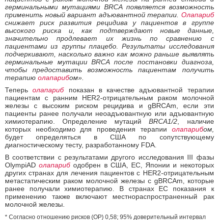
герминальными мутациями BRCA появляется возможность
применить новый вариант адъювантной терапии.
Олапариб
снижает риск развития рецидива у пациентов в группе
высокого риска и, как подтверждают новые данные,
значительно продлевает их жизнь по сравнению с
пациентами из группы плацебо. Результаты исследования
подчеркивают, насколько важно как можно раньше выявлять
герминальные мутации BRCA после постановки диагноза,
чтобы предоставить возможность пациентам получить
терапию
олапариб
ом».
Теперь
олапариб
показан в качестве адъювантной терапии
пациентам с ранним HER2-отрицательным раком молочной
железы с высоким риском рецидива и gBRCAm, если эти
пациенты ранее получали неоадъювантную или адъювантную
химиотерапию. Определение мутаций
BRCA1/2
, наличие
которых необходимо для проведения терапии
олапариб
ом,
будет определяться в США по сопутствующему
диагностическому тесту, разработанному FDA.
В соответствии с результатами другого исследования III фазы
OlympiAD
олапариб
одобрен в США, ЕС, Японии и некоторых
других странах для лечения пациентов с HER2-отрицательным
метастатическим раком молочной железы с gBRCAm, которые
ранее получали химиотерапию. В странах ЕС показания к
применению также включают местнораспространенный рак
молочной железы.
* Согласно отношению рисков (ОР) 0,58; 95% доверительный интервал