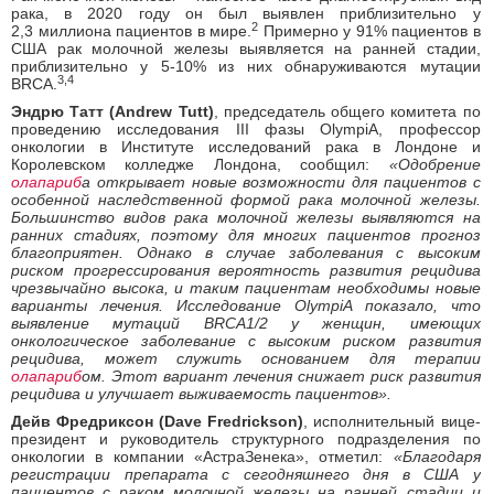
рака, в 2020 году он был выявлен приблизительно у
2
2,3 миллиона пациентов в мире.
Примерно у 91% пациентов в
США рак молочной железы выявляется на ранней стадии,
приблизительно у 5-10% из них обнаруживаются мутации
3,4
BRCA.
Эндрю Татт (Andrew Tutt)
, председатель общего комитета по
проведению исследования III фазы OlympiA, профессор
онкологии в Институте исследований рака в Лондоне и
Королевском колледже Лондона, сообщил:
«Одобрение
олапариб
а открывает новые возможности для пациентов с
особенной наследственной формой рака молочной железы.
Большинство видов рака молочной железы выявляются на
ранних стадиях, поэтому для многих пациентов прогноз
благоприятен. Однако в случае заболевания с высоким
риском прогрессирования вероятность развития рецидива
чрезвычайно высока, и таким пациентам необходимы новые
варианты лечения. Исследование OlympiA показало, что
выявление мутаций BRCA1/2 у женщин, имеющих
онкологическое заболевание с высоким риском развития
рецидива, может служить основанием для терапии
олапариб
ом. Этот вариант лечения снижает риск развития
рецидива и улучшает выживаемость пациентов».
Дейв Фредриксон (Dave Fredrickson)
, исполнительный вице-
президент и руководитель структурного подразделения по
онкологии в компании «АстраЗенека», отметил:
«Благодаря
регистрации препарата с сегодняшнего дня в США у
пациентов с раком молочной железы на ранней стадии и