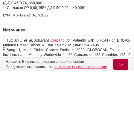
(ДИ) 0,46-0,74; p<0,0001
** Согласно ОР 0,68; 95% ДИ 0,50-0,91; p=0,0091
LYN_ RU-12962_3/17/2022
Источники:
1
Tutt ANJ,
et al
. Adjuvant
Olaparib
for Patients with BRCA1- or BRCA2-
Mutated Breast Cancer.
N Engl J Med
2021;384:2394-2405.
2
Sung H,
et al.
Global Cancer Statistics 2020: GLOBOCAN Estimates of
Incidence and Mortality Worldwide for 36 Cancers in 185 Countries.
CA: A
Cancer Journal for Clinicians
. 2020;0:1-41.
На сайте Видаль используются файлы cookie
3
Ok
American Cancer Society. Breast Cancer Facts & Figures 2019-2020.
Продолжая, вы принимаете
пользовательское соглашение
.
Доступно на сайте: https://www.cancer.org/content/dam/cancer-
org/research/cancer-facts-and-statistics/breast-cancer-facts-and-
figures/breast-cancer-facts-and-figures-2019-2020.pdf. По состоянию на
январь 2021 г.
Вход для специалистов
4
Cancer.gov. Early-stage breast cancer. Доступно на сайте:
https://www.cancer.gov/publications/dictionaries/cancer-terms/def/early-stage-
E-mail учетной записи Vidal:
breast-cancer. По состоянию на январь 2021 г.
21.03.2022
Поделиться
Пароль:
0
0