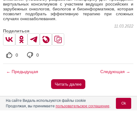
виртуальных консилиумов с участием ведущих российских и
зарубежных онкологов, биологов и биоинформатиков, которая
позволит подобрать эффективную терапию при сложных
случаях онкозаболевания.
11.03.2022
Поделиться
0
0
← Предыдущая
Следующая →
Читать далее
Вас может заинтересовать
На сайте Видаль используются файлы cookie
Ok
Продолжая, вы принимаете
пользовательское соглашение
.
Лаборатория по контролю качества лекарств в Кирове -
первая по проекту Росздравнадзора
Вход для специалистов
Распространенные болеутоляющие повышают риск
развития заболеваний сердца
E-mail учетной записи Vidal: