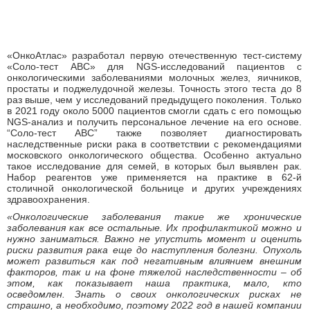
«ОнкоАтлас» разработал первую отечественную тест-систему
«Соло-тест АВС» для NGS-исследований пациентов с
онкологическими заболеваниями молочных желез, яичников,
простаты и поджелудочной железы. Точность этого теста до 8
раз выше, чем у исследований предыдущего поколения. Только
в 2021 году около 5000 пациентов смогли сдать с его помощью
NGS-анализ и получить персональное лечение на его основе.
“Соло-тест АВС” также позволяет диагностировать
наследственные риски рака в соответствии с рекомендациями
московского онкологического общества. Особенно актуально
такое исследование для семей, в которых был выявлен рак.
Набор реагентов уже применяется на практике в 62-й
столичной онкологической больнице и других учреждениях
здравоохранения.
«Онкологические заболевания такие же хронические
заболевания как все остальные. Их профилактикой можно и
нужно заниматься. Важно не упустить момент и оценить
риски развития рака еще до наступления болезни. Опухоль
может развиться как под негативным влиянием внешним
факторов, так и на фоне тяжелой наследственности – об
этом, как показывает наша практика, мало, кто
осведомлен. Знать о своих онкологических рисках не
страшно, а необходимо, поэтому 2022 год в нашей компании