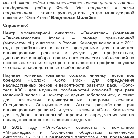
мы объявили годом онкологического просвещения и готовы
поддержать работу Фонда “Не напрасно” в этом
направлении»
, – заявил руководитель Центра молекулярной
онкологии “ОнкоАтлас”
Владислав Милейко
.
Справочно:
Центр молекулярной онкологии «ОнкоАтлас» (компания
«Онкодиагностика Атлас») – пионер прецизионной
(высокоточной) онкологии в России. Команда компании с 2011
года разрабатывает и делает доступными для пациентов
инновационные решения и услуги для профилактики,
диагностики и подбора терапии онкологических заболеваний на
основе анализа молекулярно-генетического профиля опухоли
человека и наследственных особенностей.
Научная команда компании создала линейку тестов под
брендом «Соло»: «Соло Риск» для определения
наследственных рисков и вероятности развития рака, «Соло-
тест ABC» для изучения особенностей опухолей при раке
молочной железы и некоторых других заболеваниях, а также
для назначения индивидуальных программ лечения.
Специалисты Онкодиагностика Атлас» разработали ряд
инновационных решений и услуг, включая «Соло Комплекс»
для подбора персональной терапии и определения частых
наследственных онкологических синдромов.
В 2021 году «ОнкоАтлас» совместно с компанией
«Мирамедикс» и Российским обществом клинической
онкологии (RUSSCO) разработал платформу для проведения