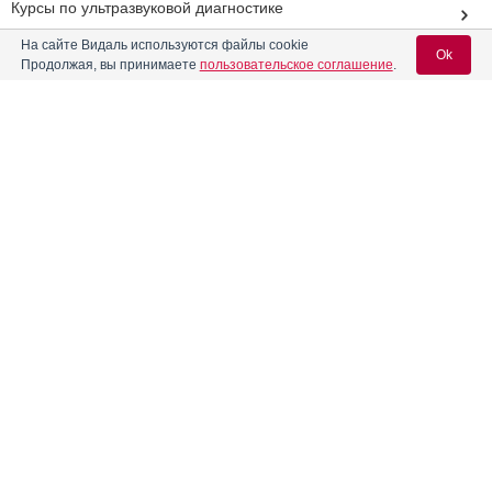
Курсы по ультразвуковой диагностике
На сайте Видаль используются файлы cookie
Дата проведения X Международного ветеринарного
Ok
Продолжая, вы принимаете
пользовательское соглашение
.
конгресса«Единый мир – Единое здоровье» переносится
28 Московский международный ветеринарный конгресс
отменен
Вход для специалистов
Реклама
E-mail учетной записи Vidal:
Пароль:
Регистрация
Забыли пароль?