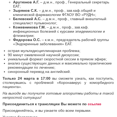
Арутюнов А.Г.
– д.м.н., проф., Генеральный секретарь
ЕАТ;
Зырянов С.К.
– д.м.н., проф., зав.каф.общей и
клинической фармакологии ФГАОУ ВО «РУДН»;
Белевский А.С.
– д.м.н., проф., главный внештатный
специалист пульмонолог;
Кожевникова Г.М.
– д.м.н., проф., зав.каф.
инфекционных болезней с курсами эпидемиологии и
фтизиатрии;
Федорова О.С.
– к.м.н., председатель рабочей группы
«Эндокринные заболевания» ЕАТ.
острая мультидисциплинарная проблема;
90 минут оживленной научной дискуссии;
уникальный формат скоростной сессии в прямом эфире;
анализ существующих данных и максимально практические
рекомендации по лечению;
синхронный перевод на английский.
Только 24 марта в 17:00
вы сможете узнать, как поступить,
столкнувшись с проблемой «Коронавирус у коморбидного
пациента».
На выходе вы получите готовые алгоритмы работы в такой
непростой ситуации!
Присоединиться к трансляции Вы можете по
ссылке
Присоединяйтесь, и вы узнаете обо всем первыми.