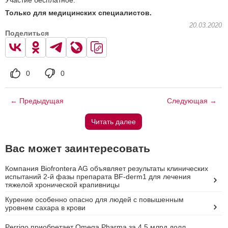
Участие бесплатное.
Только для медицинских специалистов
.
20.03.2020
Поделиться
0
0
← Предыдущая
Следующая →
Читать далее
Вас может заинтересовать
Компания Biofrontera AG объявляет результаты клинических
испытаний 2-й фазы препарата BF-derm1 для лечения
тяжелой хронической крапивницы
Курение особенно опасно для людей с повышенным
уровнем сахара в крови
Perrigo приобретает Omega Pharma за 4,5 млрд долл.