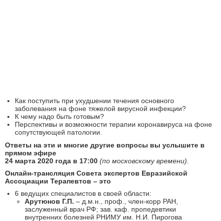
Как поступить при ухудшении течения основного
заболевания на фоне тяжелой вирусной инфекции?
К чему надо быть готовым?
Перспективы и возможности терапии коронавируса на фоне
сопутствующей патологии.
Ответы на эти и многие другие вопросы вы услышите
в
прямом эфире
24 марта 2020 года в 17:00
(по московскому времени).
Онлайн-трансляция Совета экспертов Евразийской
Ассоциации Терапевтов – это
6 ведущих специалистов в своей области:
Арутюнов Г.П.
– д.м.н., проф., член-корр РАН,
заслуженный врач РФ; зав. каф. пропедевтики
внутренних болезней РНИМУ им. Н.И. Пирогова