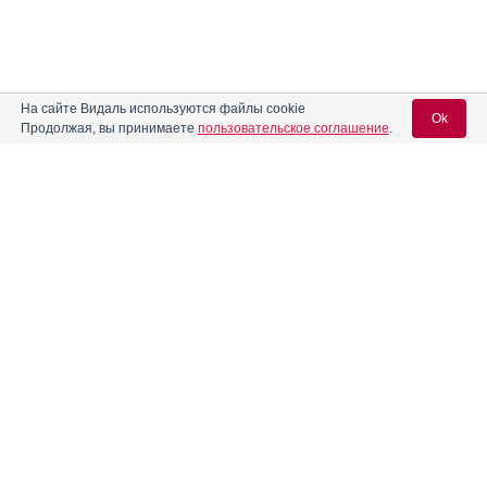
На сайте Видаль используются файлы cookie
Ok
Продолжая, вы принимаете
пользовательское соглашение
.
Вход для специалистов
E-mail учетной записи Vidal:
Реклама. ООО «Бионорика», ИНН 772
9590470
Пароль:
Регистрация
Забыли пароль?