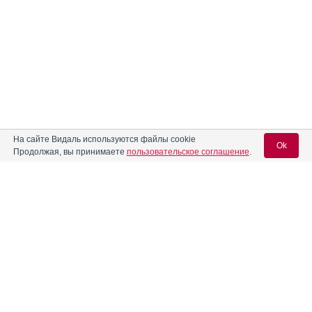
На сайте Видаль используются файлы cookie
Ok
Продолжая, вы принимаете
пользовательское соглашение
.
Вход для специалистов
E-mail учетной записи Vidal:
Пароль:
Реклама. НАО "СЕВЕРНАЯ ЗВЕЗДА", ИНН 772
0185196