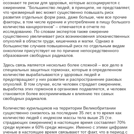
осознают те риски для здоровья, которые ассоциируются с
ожирением. “Большинство людей, в принципе, не представляет,
что чрезмерный вес может существенно повышать риск
развития отдельных форм рака, даже больше, чем все прочие
факторы, в том числе курение и употребление в пищу большого
количества канцерогенов” – отмечается в отчете по
исследованию. По словам экспертов также ожирение
существенно увеличивает риск возникновения злокачественных
опухолей в области груди, кишечника и матки. Однако в
большинстве случаев повышенный риск по отдельным видам
онкологии присутствует не по причине непосредственного
образования свободных радикалов.
Здесь связь является несколько более сложной – все дело в
специальных защитных гормонах, которые в определенном
количестве вырабатываются у здоровых людей и
предотвращают у них развитие и распространение раковых
опухолей. В том случае, если человек страдает ожирением,
выработка этих гормонов в организме подавляется, и человек
становится более восприимчивым к влиянию тех самых
свободных радикалов.
Количество курильщиков на территории Великобритании
существенно снизилось за последние 35 лет, в то время как
количество людей с индексом массы тела выше 25 (т.е.
страдающих ожирением) в настоящее время составляет 70%
среди мужчин и 60% среди женщин. Именно с этими цифрами
ученые в настоящее время связывают тот факт, что в период с