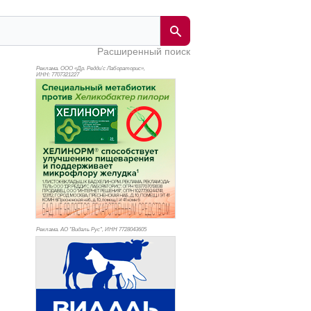
Расширенный поиск
Реклама. ООО «Др. Редди’с Лабораторис»,
ИНН: 770
7321227
Реклама. АО "Видаль Рус", ИНН 772
8043605