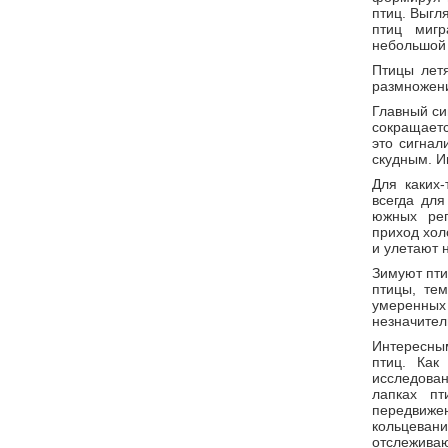
птиц. Выгл
птиц миг
небольшой 
Птицы летя
размножени
Главный си
сокращаетс
это сигнал
скудным. И
Для каких-
всегда для
южных рег
приход хол
и улетают 
Зимуют пти
птицы, тем
умеренны
незначител
Интересны
птиц. Как
исследова
лапках п
передвиже
кольцевани
отслеживаю