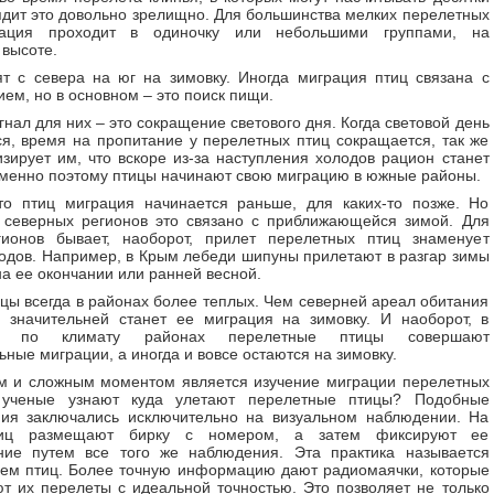
ядит это довольно зрелищно. Для большинства мелких перелетных
рация проходит в одиночку или небольшими группами, на
высоте.
т с севера на юг на зимовку. Иногда миграция птиц связана с
ем, но в основном – это поиск пищи.
гнал для них – это сокращение светового дня. Когда световой день
я, время на пропитание у перелетных птиц сокращается, так же
изирует им, что вскоре из-за наступления холодов рацион станет
менно поэтому птицы начинают свою миграцию в южные районы.
то птиц миграция начинается раньше, для каких-то позже. Но
 северных регионов это связано с приближающейся зимой. Для
ионов бывает, наоборот, прилет перелетных птиц знаменует
одов. Например, в Крым лебеди шипуны прилетают в разгар зимы
на ее окончании или ранней весной.
цы всегда в районах более теплых. Чем северней ареал обитания
 значительней станет ее миграция на зимовку. И наоборот, в
х по климату районах перелетные птицы совершают
ьные миграции, а иногда и вовсе остаются на зимовку.
м и сложным моментом является изучение миграции перелетных
 ученые узнают куда улетают перелетные птицы? Подобные
ния заключались исключительно на визуальном наблюдении. На
тиц размещают бирку с номером, а затем фиксируют ее
ние путем все того же наблюдения. Эта практика называется
ем птиц. Более точную информацию дают радиомаячки, которые
т их перелеты с идеальной точностью. Это позволяет не только