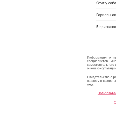
Отит у соба
Гориллы ок
5 признаков
Информация о пр
специалистов. Ин
самостоятельного 
очной консультации
Свидетельство о р
надзору в сфере с
года.
Пользовате
C