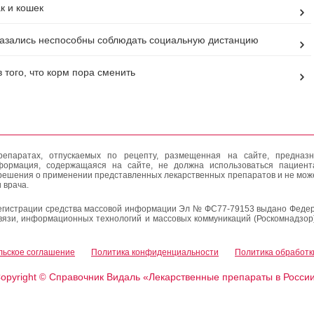
к и кошек
азались неспособны соблюдать социальную дистанцию
 того, что корм пора сменить
епаратах, отпускаемых по рецепту, размещенная на сайте, предназн
формация, содержащаяся на сайте, не должна использоваться пациен
решения о применении представленных лекарственных препаратов и не мож
 врача.
егистрации средства массовой информации Эл № ФС77-79153 выдано Федер
вязи, информационных технологий и массовых коммуникаций (Роскомнадзор
льское соглашение
Политика конфиденциальности
Политика обработк
opyright
Справочник Видаль «Лекарственные препараты в Росси
©