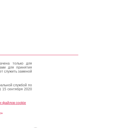
ачена только для
тами для принятия
ет служить заменой
альной службой по
) 15 сентября 2020
и файлов cookie
и»