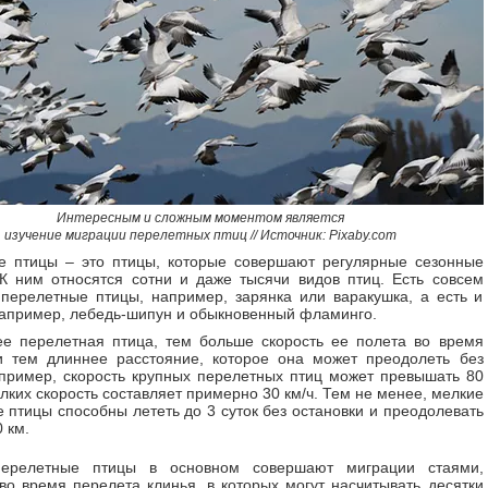
Интересным и сложным моментом является
изучение миграции перелетных птиц
// Источник: Pixaby.com
е птицы – это птицы, которые совершают регулярные сезонные
К ним относятся сотни и даже тысячи видов птиц. Есть совсем
перелетные птицы, например, зарянка или варакушка, а есть и
апример, лебедь-шипун и обыкновенный фламинго.
е перелетная птица, тем больше скорость ее полета во время
и тем длиннее расстояние, которое она может преодолеть без
пример, скорость крупных перелетных птиц может превышать 80
елких скорость составляет примерно 30 км/ч. Тем не менее, мелкие
 птицы способны лететь до 3 суток без остановки и преодолевать
 км.
ерелетные птицы в основном совершают миграции стаями,
о время перелета клинья, в которых могут насчитывать десятки