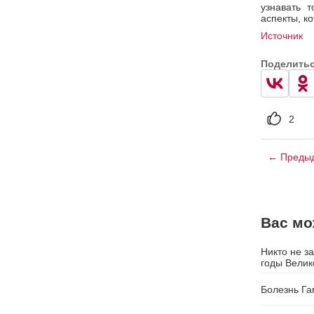
узнавать 
аспекты, к
Источник
Поделить
2
← Предыд
Вас мо
Никто не з
годы Велик
Болезнь Г