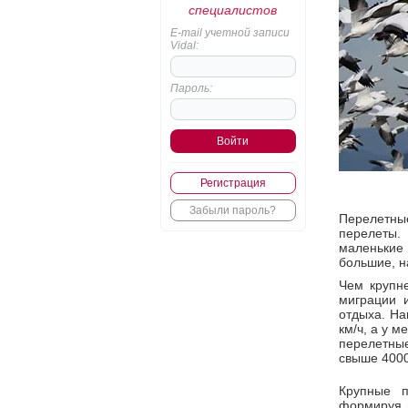
специалистов
E-mail учетной записи
Vidal:
Пароль:
Регистрация
Забыли пароль?
Перелетны
перелеты. 
маленькие 
большие, н
Чем крупне
миграции 
отдыха. На
км/ч, а у м
перелетные
свыше 4000
Крупные п
формируя в