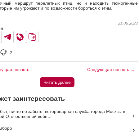
точный маршрут перелетных птиц, но и находить техногенные
оторые им угрожают и по возможности бороться с этим.
21.06.2022
ся
2
ущая новость
Следующая новость →
Читать далее
жет заинтересовать
абыт, ничто не забыто: ветеринарная служба города Москвы в
ой Отечественной войны
амборо