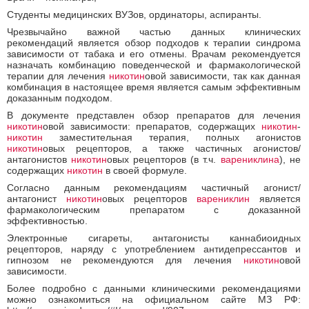
Студенты медицинских ВУЗов, ординаторы, аспиранты.
Чрезвычайно важной частью данных клинических
рекомендаций является обзор подходов к терапии синдрома
зависимости от табака и его отмены. Врачам рекомендуется
назначать комбинацию поведенческой и фармакологической
терапии для лечения
никотин
овой зависимости, так как данная
комбинация в настоящее время является самым эффективным
доказанным подходом.
В документе представлен обзор препаратов для лечения
никотин
овой зависимости: препаратов, содержащих
никотин
-
никотин
заместительная терапия, полных агонистов
никотин
овых рецепторов, а также частичных агонистов/
антагонистов
никотин
овых рецепторов (в т.ч.
варениклина
), не
содержащих
никотин
в своей формуле.
Согласно данным рекомендациям частичный агонист/
антагонист
никотин
овых рецепторов
варениклин
является
фармакологическим препаратом с доказанной
эффективностью.
Электронные сигареты, антагонисты каннабиоидных
рецепторов, наряду с употреблением антидепрессантов и
гипнозом не рекомендуются для лечения
никотин
овой
зависимости.
Более подробно с данными клиническими рекомендациями
можно ознакомиться на официальном сайте МЗ РФ: