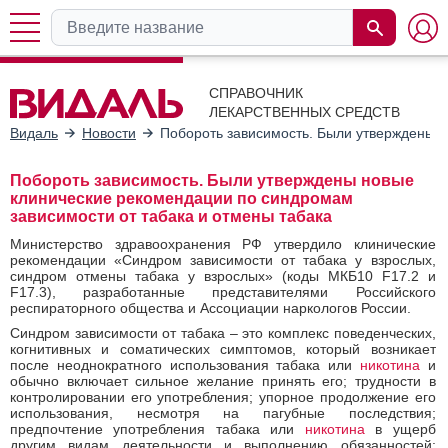
СПРАВОЧНИК
ЛЕКАРСТВЕННЫХ СРЕДСТВ
Видаль
Новости
Побороть зависимость. Были утверждены н
Побороть зависимость. Были утверждены новые
клинические рекомендации по синдромам
зависимости от табака и отмены табака
Министерство здравоохранения РФ утвердило клинические
рекомендации «Синдром зависимости от табака у взрослых,
синдром отмены табака у взрослых» (коды МКБ10 F17.2 и
F17.3), разработанные представителями Российского
респираторного общества и Ассоциации наркологов России.
Синдром зависимости от табака – это комплекс поведенческих,
когнитивных и соматических симптомов, который возникает
после неоднократного использования табака или
никотина
и
обычно включает сильное желание принять его; трудности в
контролировании его употребления; упорное продолжение его
использования, несмотря на пагубные последствия;
предпочтение употребления табака или
никотина
в ущерб
другим видам деятельности и выполнению обязанностей;