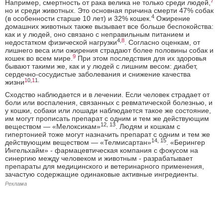
7
Например, смертность от рака велика не только среди людей,
но и среди животных. Это основная причина смерти 47% собак
4
(в особенности старше 10 лет) и 32% кошек.
Ожирение
домашних животных также вызывает все больше беспокойства:
как и у людей, оно связано с неправильным питанием и
4
,
8
недостатком физической нагрузки
. Согласно оценкам, от
лишнего веса или ожирения страдают более половины собак и
9
кошек во всем мире.
При этом последствия для их здоровья
бывают такими же, как и у людей с лишним весом: диабет,
сердечно-сосудистые заболевания и снижение качества
1
0,
1
1.
жизни
Сходство наблюдается и в лечении. Если человек страдает от
боли или воспаления, связанных с ревматической болезнью, и
у кошки, собаки или лошади наблюдается такое же состояние,
им могут прописать препарат с одним и тем же действующим
12, 13
веществом — «Мелоксикам»
. Людям и кошкам с
гипертонией тоже могут назначить препарат с одним и тем же
14, 15
действующим веществом — «Телмисартан»
. «Берингер
Ингельхайм» - фармацевтическая компания с фокусом на
синергию между человеком и животным - разрабатывает
препараты для медицинского и ветеринарного применения,
зачастую содержащие одинаковые активные ингредиенты.
Реклама