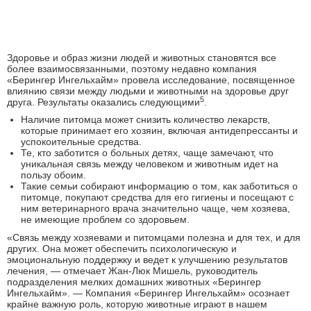
Здоровье и образ жизни людей и животных становятся все
более взаимосвязанными, поэтому недавно компания
«Берингер Ингельхайм» провела исследование, посвященное
влиянию связи между людьми и животными на здоровье друг
5
друга. Результаты оказались следующими
.
Наличие питомца может снизить количество лекарств,
которые принимает его хозяин, включая антидепрессанты и
успокоительные средства.
Те, кто заботится о больных детях, чаще замечают, что
уникальная связь между человеком и животным идет на
пользу обоим.
Такие семьи собирают информацию о том, как заботиться о
питомце, покупают средства для его гигиены и посещают с
ним ветеринарного врача значительно чаще, чем хозяева,
не имеющие проблем со здоровьем.
«Связь между хозяевами и питомцами полезна и для тех, и для
других. Она может обеспечить психологическую и
эмоциональную поддержку и ведет к улучшению результатов
лечения, — отмечает Жан-Люк Мишель, руководитель
подразделения мелких домашних животных «Берингер
Ингельхайм». — Компания «Берингер Ингельхайм» осознает
крайне важную роль, которую животные играют в нашем