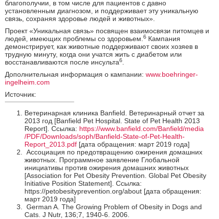
благополучии, в том числе для пациентов с давно
установленным диагнозом, и поддерживает эту уникальную
связь, сохраняя здоровье людей и животных».
Проект «Уникальная связь» посвящен взаимосвязи питомцев и
6
людей, имеющих проблемы со здоровьем.
Кампания
демонстрирует, как животные поддерживают своих хозяев в
трудную минуту, когда они учатся жить с диабетом или
6
восстанавливаются после инсульта
.
Дополнительная информация о кампании:
www.boehringer-
ingelheim.com
Источник:
Ветеринарная клиника Banfield. Ветеринарный отчет за
2013 год [Banfield Pet Hospital. State of Pet Health 2013
Report]. Ссылка:
https:
/
/www.banfield.com
/Banfield
/media
/PDF
/Downloads
/soph
/Banfield-State-of-Pet-Health-
Report_2013.pdf
[дата обращения: март 2019 года]
Ассоциация по предотвращению ожирения домашних
животных. Программное заявление Глобальной
инициативы против ожирения домашних животных
[Association for Pet Obesity Prevention. Global Pet Obesity
Initiative Position Statement]. Ссылка:
https://petobesityprevention.org/about [дата обращения:
март 2019 года]
German A. The Growing Problem of Obesity in Dogs and
Cats. J Nutr, 136;7, 1940-6. 2006.