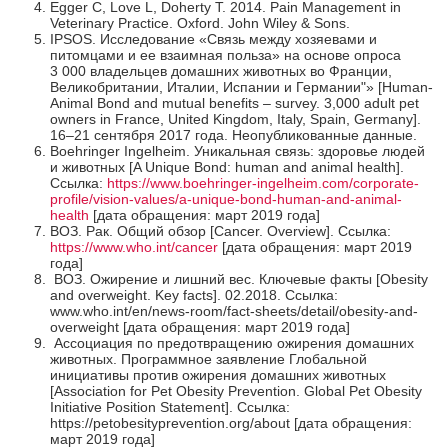
Egger C, Love L, Doherty T. 2014. Pain Management in
Veterinary Practice. Oxford. John Wiley & Sons.
IPSOS. Исследование «Связь между хозяевами и
питомцами и ее взаимная польза» на основе опроса
3 000 владельцев домашних животных во Франции,
Великобритании, Италии, Испании и Германии"» [Human-
Animal Bond and mutual benefits – survey. 3,000 adult pet
owners in France, United Kingdom, Italy, Spain, Germany].
16–21 сентября 2017 года. Неопубликованные данные.
Boehringer Ingelheim. Уникальная связь: здоровье людей
и животных [A Unique Bond: human and animal health].
Ссылка:
https:
/
/www.boehringer-ingelheim.com
/corporate-
profile
/vision-values
/a-unique-bond-human-and-animal-
health
[дата обращения: март 2019 года]
ВОЗ. Рак. Общий обзор [Cancer. Overview]. Ссылка:
https://www.who.int/cancer
[дата обращения: март 2019
года]
ВОЗ. Ожирение и лишний вес. Ключевые факты [Obesity
and overweight. Key facts]. 02.2018. Ссылка:
www.who.int/en/news-room/fact-sheets/detail/obesity-and-
overweight [дата обращения: март 2019 года]
Ассоциация по предотвращению ожирения домашних
животных. Программное заявление Глобальной
инициативы против ожирения домашних животных
[Association for Pet Obesity Prevention. Global Pet Obesity
Initiative Position Statement]. Ссылка:
https://petobesityprevention.org/about [дата обращения:
март 2019 года]