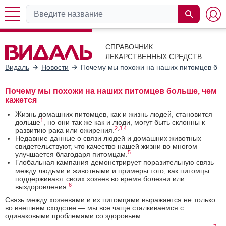
СПРАВОЧНИК
ЛЕКАРСТВЕННЫХ СРЕДСТВ
Видаль
Новости
Почему мы похожи на наших питомцев бол
Почему мы похожи на наших питомцев больше, чем
кажется
Жизнь домашних питомцев, как и жизнь людей, становится
1
дольше
, но они так же как и люди, могут быть склонны к
2
,
3
,
4
развитию рака или ожирения.
Недавние данные о связи людей и домашних животных
свидетельствуют, что качество нашей жизни во многом
5
улучшается благодаря питомцам.
Глобальная кампания демонстрирует поразительную связь
между людьми и животными и примеры того, как питомцы
поддерживают своих хозяев во время болезни или
6
выздоровления.
Связь между хозяевами и их питомцами выражается не только
во внешнем сходстве — мы все чаще сталкиваемся с
одинаковыми проблемами со здоровьем.