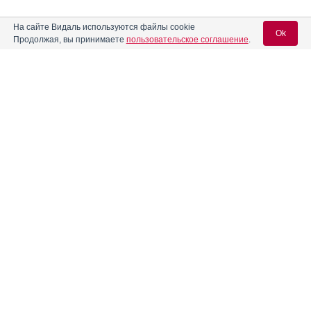
На сайте Видаль используются файлы cookie
Ok
Продолжая, вы принимаете
пользовательское соглашение
.
Вход для специалистов
E-mail учетной записи Vidal:
Пароль:
Регистрация
Забыли пароль?
Реклама. ООО "ПРОМОМЕД ДМ", ИНН 772
4365841