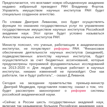
Предполагается, что возглавит новую объединенную академию
недавно избранный президент РАН Владимир Фортов.
Управлять имуществом научных институтов РАН будет
специально созданное агентство.
По словам Дмитрия Ливанова, оно будет осуществлять
функции по оказанию государственных услуг по управлению
государственным имуществом научных институтов Российской
академии наук. Этот орган будет условно называться
Агентством научных институтов РАН.
Министр пояснил, что ученые, работающие в академических
институтах, не почувствуют
реформы
РАН. "Финансовое
обеспечение деятельности научных институтов (академий),
подведомственных агентству научных институтов, будет
осуществляться за счет бюджетных ассигнований, которые
предусмотрены программой фундаментальных исследований
на 2013-2020 гг. Для людей, которые работают в научных
институтах, никаких изменений не произойдет. Они как
работали, так и будут работать", - сказал Д.Ливанов.
Сегодня на заседании правительства премьер-министр
Дмитрий Медведев, представляя повестку, сказал о том, что
будет рассмотрен законопроект о
реформе
системы
российской академической науки.
«Сейчас в России шесть государственных академий наук,
включая так называемую большую Российскую академию наук.