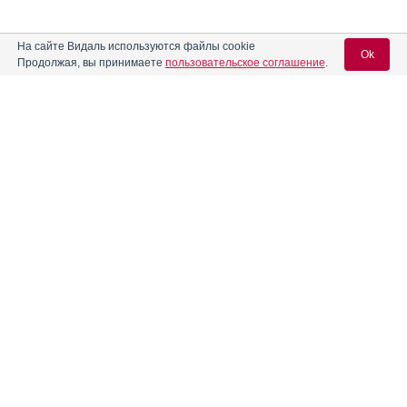
На сайте Видаль используются файлы cookie
Ok
Продолжая, вы принимаете
пользовательское соглашение
.
Вход для специалистов
E-mail учетной записи Vidal:
Реклама. ООО "Изварино Фарма", ИНН 500
3022562
Пароль:
Регистрация
Забыли пароль?
Реклама. АО "Видаль Рус", ИНН 772
8043605