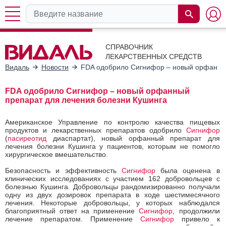
СПРАВОЧНИК
ЛЕКАРСТВЕННЫХ СРЕДСТВ
Видаль
Новости
FDA одобрило Сигнифор – новый орфанный
FDA одобрило Сигнифор – новый орфанный
препарат для лечения болезни Кушинга
Американское Управление по контролю качества пищевых
продуктов и лекарственных препаратов одобрило
Сигнифор
(
пасиреотид
диаспартат), новый орфанный препарат для
лечения болезни Кушинга у пациентов, которым не помогло
хирургическое вмешательство.
Безопасность и эффективность
Сигнифор
была оценена в
клинических исследованиях с участием 162 добровольцев с
болезнью Кушинга. Добровольцы рандомизированно получали
одну из двух дозировок препарата в ходе шестимесячного
лечения. Некоторые добровольцы, у которых наблюдался
благоприятный ответ на применение
Сигнифор
, продолжили
лечение препаратом. Применение
Сигнифор
привело к