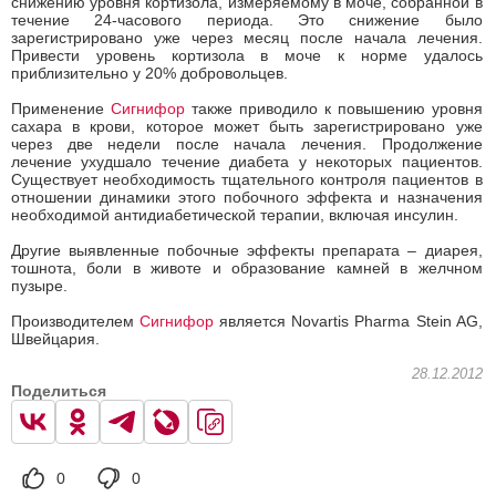
снижению уровня кортизола, измеряемому в моче, собранной в
течение 24-часового периода. Это снижение было
зарегистрировано уже через месяц после начала лечения.
Привести уровень кортизола в моче к норме удалось
приблизительно у 20% добровольцев.
Применение
Сигнифор
также приводило к повышению уровня
сахара в крови, которое может быть зарегистрировано уже
через две недели после начала лечения. Продолжение
лечение ухудшало течение диабета у некоторых пациентов.
Существует необходимость тщательного контроля пациентов в
отношении динамики этого побочного эффекта и назначения
необходимой антидиабетической терапии, включая инсулин.
Другие выявленные побочные эффекты препарата – диарея,
тошнота, боли в животе и образование камней в желчном
пузыре.
Производителем
Сигнифор
является Novartis Pharma Stein AG,
Швейцария.
28.12.2012
Поделиться
0
0