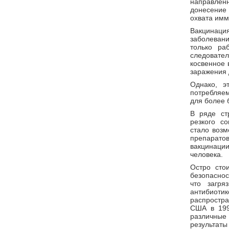
направлен
донесение 
охвата имм
Вакцинац
заболеван
только ра
следовател
косвенное 
заражения 
Однако, э
потребляем
для более 
В ряде ст
резкого с
стало воз
препаратов
вакцинации
человека.
Остро сто
безопаснос
что загря
антибиот
распростра
США в 199
различные 
результат