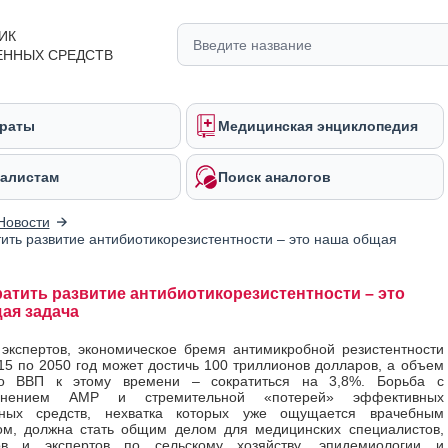
ИК
ЕННЫХ СРЕДСТВ
раты
Медицинская энциклопедия
алистам
Поиск аналогов
Новости
ить развитие антибиотикорезистентности – это наша общая
атить развитие антибиотикорезистентности – это
ая задача
 экспертов, экономическое бремя
антимикробной резистентности
15 по 2050 год может достичь 100 триллионов долларов, а объем
го ВВП к этому времени – сократиться на 3,8%.
Борьба с
ранением АМР и стремительной «потерей» эффективных
нных средств, нехватка которых уже ощущается врачебным
ом, должна стать общим делом для медицинских специалистов,
ов и экспертов по сельскому хозяйству, эпидемиологии и