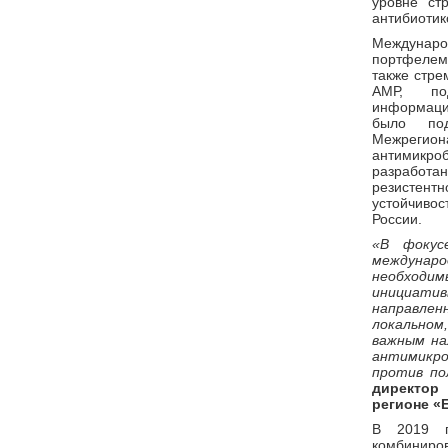
уровне ст
антибиотик
Междунаро
портфелем 
также стре
АМР, по
информаци
было под
Межрегио
антимикро
разработ
резистент
устойчивос
России.
«В фоку
междунаро
необходи
инициатив
направле
локальном
важным на
антимикро
против п
директор 
регионе «
В 2019 г
комбиниро