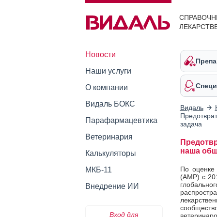
СПРАВОЧН
ЛЕКАРСТВ
Новости
Препа
Наши услуги
Специ
О компании
Видаль БОКС
Видаль
Предотврат
Парафармацевтика
задача
Ветеринария
Предотвр
наша общ
Калькуляторы
По оценке
МКБ-11
(
АМР) с 20
глобально
Внедрение ИИ
распрост
лекарстве
сообществ
Вход для
ветеринар