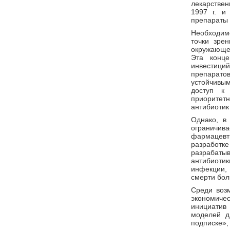
лекарстве
1997 г. и
препараты 
Необходим
точки зре
окружающей
Эта конце
инвестиц
препарато
устойчивым
доступ к 
приоритет
антибиотик
Однако, в
ограничива
фармацевти
разработ
разрабаты
антибиоти
инфекции, 
смерти бол
Среди воз
экономичес
инициатив
моделей д
подписке»,