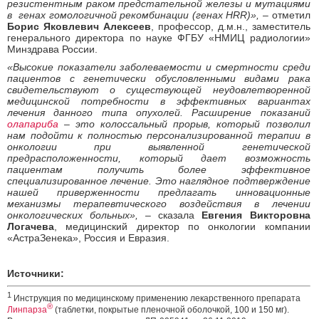
резистентным раком предстательной железы и мутациями
в генах гомологичной рекомбинации (генах HRR)»,
– отметил
Борис Яковлевич Алексеев
, профессор, д.м.н., заместитель
генерального директора по науке ФГБУ «НМИЦ радиологии»
Минздрава России.
«Высокие показатели заболеваемости и смертности среди
пациентов с генетически обусловленными видами рака
свидетельствуют о существующей неудовлетворенной
медицинской потребности в эффективных вариантах
лечения данного типа опухолей. Расширение показаний
олапариба
– это колоссальный прорыв, который позволил
нам подойти к полностью персонализированной терапии в
онкологии при выявленной генетической
предрасположенности, который дает возможность
пациентам получить более эффективное
специализированное лечение. Это наглядное подтверждение
нашей приверженности предлагать инновационные
механизмы терапевтического воздействия в лечении
онкологических больных»,
– сказала
Евгения Викторовна
Логачева
, медицинский директор по онкологии компании
«АстраЗенека», Россия и Евразия.
Источники:
1
Инструкция по медицинскому применению лекарственного препарата
®
Линпарза
(таблетки, покрытые пленочной оболочкой, 100 и 150 мг).