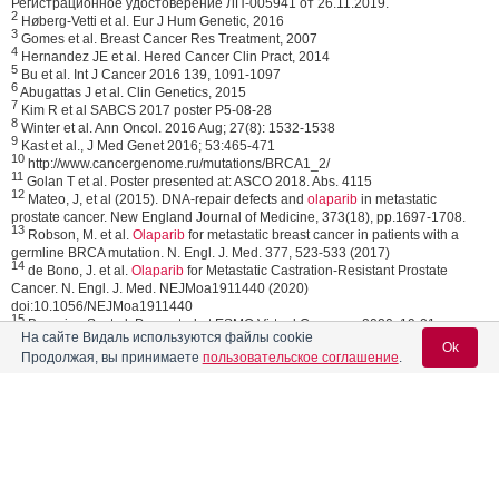
Регистрационное удостоверение ЛП-005941 от 26.11.2019.
2
Høberg-Vetti et al. Eur J Hum Genetic, 2016
3
Gomes et al. Breast Cancer Res Treatment, 2007
4
Hernandez JE et al. Hered Cancer Clin Pract, 2014
5
Bu et al. Int J Cancer 2016 139, 1091-1097
6
Abugattas J et al. Clin Genetics, 2015
7
Kim R et al SABCS 2017 poster P5-08-28
8
Winter et al. Ann Oncol. 2016 Aug; 27(8): 1532-1538
9
Kast et al., J Med Genet 2016; 53:465-471
10
http://www.cancergenome.ru/mutations/BRCA1_2/
11
Golan T et al. Poster presented at: ASCO 2018. Abs. 4115
12
Mateo, J, et al (2015). DNA-repair defects and
olaparib
in metastatic
prostate cancer. New England Journal of Medicine, 373(18), pp.1697-1708.
13
Robson, M. et al.
Olaparib
for metastatic breast cancer in patients with a
germline BRCA mutation. N. Engl. J. Med. 377, 523-533 (2017)
14
de Bono, J. et al.
Olaparib
for Metastatic Castration-Resistant Prostate
Cancer. N. Engl. J. Med. NEJMoa1911440 (2020)
doi:10.1056/NEJMoa1911440
15
Banerjee S, et al. Presented at ESMO Virtual Congress 2020. 19-21
На сайте Видаль используются файлы cookie
September. Abstract #811MO
Ok
16
Продолжая, вы принимаете
пользовательское соглашение
.
Banerjee S, et al. Presented at ESMO Virtual Congress 2020. 19-21
September. Abstract #811MO; Moore K et al. N Engl J Med 2018; 379:2495-
505
17
Ray-Coquard I et al. Presentation LBA2_PR presented at ESMO Annual
Conference 2019, 27 September - 1 October, Barcelona, Spain; Ray‑Coquard
Вход для специалистов
I, et al. N Engl J Med 2019;381:2416-28
18
Pujade-Lauraine E. et al., Lancet Oncol 2017; 18: 1274-84; Poveda A, et al.
E-mail учетной записи Vidal:
Presented at ASCO 2020. Abstract #6002 supplementary materials;