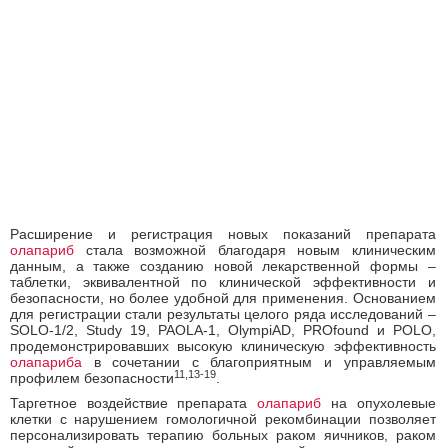
Расширение и регистрация новых показаний препарата
олапариб
стала возможной благодаря новым клиническим
данным, а также созданию новой лекарственной формы –
таблетки, эквивалентной по клинической эффективности и
безопасности, но более удобной для применения. Основанием
для регистрации стали результаты целого ряда исследований –
SOLO-1/2, Study 19, PAOLA-1, OlympiAD, PROfound и POLO,
продемонстрировавших высокую клиническую эффективность
олапариба
в сочетании с благоприятным и управляемым
11,13-19
профилем безопасности
.
Таргетное воздействие препарата
олапариб
на опухолевые
клетки с нарушением гомологичной рекомбинации позволяет
персонализировать терапию больных раком яичников, раком