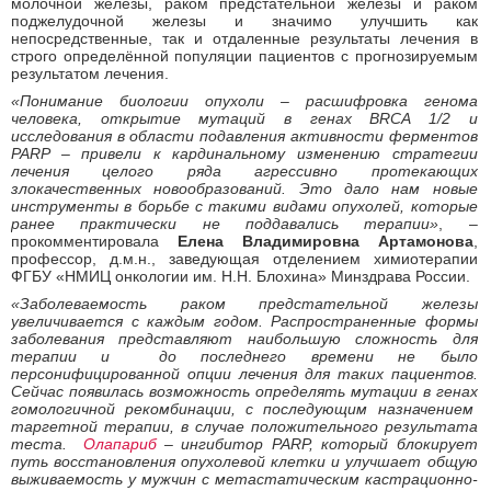
молочной железы, раком предстательной железы и раком
поджелудочной железы и значимо улучшить как
непосредственные, так и отдаленные результаты лечения в
строго определённой популяции пациентов с прогнозируемым
результатом лечения.
«Понимание биологии опухоли – расшифровка генома
человека, открытие мутаций в генах BRCA 1/2 и
исследования в области подавления активности ферментов
PARP – привели к кардинальному изменению стратегии
лечения целого ряда агрессивно протекающих
злокачественных новообразований. Это дало нам новые
инструменты в борьбе с такими видами опухолей, которые
ранее практически не поддавались терапии»
, –
прокомментировала
Елена Владимировна Артамонова
,
профессор, д.м.н., заведующая отделением химиотерапии
ФГБУ «НМИЦ онкологии им. Н.Н. Блохина» Минздрава России.
«Заболеваемость раком предстательной железы
увеличивается с каждым годом. Распространенные формы
заболевания представляют наибольшую сложность для
терапии и до последнего времени не было
персонифицированной опции лечения для таких пациентов.
Сейчас появилась возможность определять мутации в генах
гомологичной рекомбинации, с последующим назначением
таргетной терапии, в случае положительного результата
теста.
Олапариб
– ингибитор PARP, который блокирует
путь восстановления опухолевой клетки и улучшает общую
выживаемость у мужчин с метастатическим кастрационно-