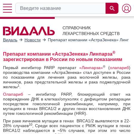
СПРАВОЧНИК
ЛЕКАРСТВЕННЫХ СРЕДСТВ
Видаль
Новости
Препарат компании «АстраЗенека» Линпар
®
Препарат компании «АстраЗенека» Линпарза
зарегистрирован в России по новым показаниям
®
Первый ингибитор PARP препарат
«Линпарза»
(
олапариб
)
производства компании «АстраЗенека» стал доступен в России
по показаниям для лечения рака молочной железы, рака
яичников, рака предстательной железы и рака поджелудочной
1
железы
.
Олапариб
– ингибитор PARP, блокирующий ответ на
повреждение ДНК в клетках/опухолях с дефицитом репарации
посредством гомологичной рекомбинации, например, при
мутациях в генах BRCA1/2 и других генах восстановления ДНК
путем гомологичной рекомбинации (HRR).
При раке яичников мутации в генах BRCA1/2 выявляются в 22-
10
28% случаев
, Среди всех пациенток с РМЖ мутации в генах
BRCA1/2 наблюдаются в ~5% случаев, при этом это число