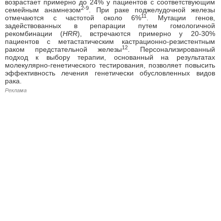
возрастает примерно до 24% у пациентов с соответствующим
2-9
семейным анамнезом
. При раке поджелудочной железы
11
отмечаются с частотой около 6%
. Мутации генов,
задействованных в репарации путем гомологичной
рекомбинации (
HRR
), встречаются примерно у 20-30%
пациентов с метастатическим кастрационно-резистентным
12
раком предстательной железы
. Персонализированный
подход к выбору терапии, основанный на результатах
молекулярно-генетического тестирования, позволяет повысить
эффективность лечения генетически обусловленных видов
рака.
Реклама