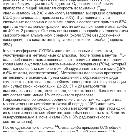
заметной кумуляции не наблюдается. Одновременный прием
препарата с пищей замедлял скорость всасывания (T
max
увеличивалось на 2 ч) и немного увеличивал абсорбцию олапариба
(AUC увеличивалась примерно на 20%). В условиях in vitro
связывание олапариба с белками плазмы составляет примерно 82%
при плазменных концентрациях, достигаемых при приеме олапариба
по 400 мг 2 раза/сут. Степень связывания олапариба с человеческим
сывороточным альбумином средняя (около 55%) без достижения
насыщения, а с кислым альфа
-гликопротеином - слабая (порядка
1
35%).
In vitro изофермент CYP3A4 является основным ферментом,
14
участвующим в метаболизме олапариба. После приема внутрь
C-
олапариба пациентками основная часть радиоактивности в плазме
крови была обусловлена неизмененным олапарибом (70%), который
являлся основным компонентом, обнаруженном в моче и кале (15%
и 6% от дозы, соответственно). Метаболизм олапариба протекает
интенсивно, в основном, путем окисления с образованием ряда
компонентов, которые в дальнейшем подвергаются глюкуронизации
или сульфатной конъюгации. До 20, 37 и 20 метаболитов
выявлялось в плазме, моче и кале, соответственно, большинство из
них составляли менее 1% от принятого препарата.
Гидроксициклопропиловое соединение с открытым кольцом и два
моноокисленных метаболита (каждый порядка 10%) являлись
основными циркулирующими в крови метаболитами, при этом один
из моноокисленных метаболитов также был основным метаболитом,
обнаруживаемым в моче и кале (6% и 5% радиоактивности
соответственно).
14
После однократного приема
C-олапариба примерно 86% общей
радиоактивности выводилось в течение 7 дней, примерно 44%