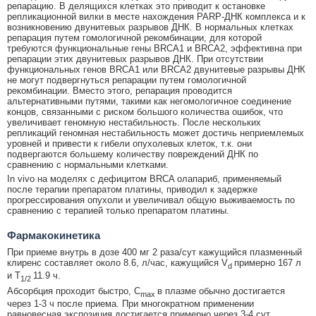
репарацию. В делящихся клетках это приводит к остановке
репликационной вилки в месте нахождения PARP-ДНК комплекса и к
возникновению двунитевых разрывов ДНК. В нормальных клетках
репарация путем гомологичной рекомбинации, для которой
требуются функциональные гены BRCA1 и BRCA2, эффективна при
репарации этих двунитевых разрывов ДНК. При отсутствии
функциональных генов BRCA1 или BRCA2 двунитевые разрывы ДНК
не могут подвергнуться репарации путем гомологичной
рекомбинации. Вместо этого, репарация проводится
альтернативными путями, такими как негомологичное соединение
концов, связанными с риском большого количества ошибок, что
увеличивает геномную нестабильность. После нескольких
репликаций геномная нестабильность может достичь неприемлемых
уровней и привести к гибели опухолевых клеток, т.к. они
подвергаются большему количеству повреждений ДНК по
сравнению с нормальными клетками.
In vivo на моделях с дефицитом BRCA олапариб, применяемый
после терапии препаратом платины, приводил к задержке
прогрессирования опухоли и увеличивал общую выживаемость по
сравнению с терапией только препаратом платины.
Фармакокинетика
При приеме внутрь в дозе 400 мг 2 раза/сут кажущийся плазменный
клиренс составляет около 8.6, л/час, кажущийся V
примерно 167 л
d
и T
11.9 ч.
1/2
Абсорбция проходит быстро, C
в плазме обычно достигается
max
через 1-3 ч после приема. При многократном применении
равновесная экспозиция достигается примерно через 3-4 сут,