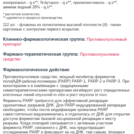
изопропанол - q.s**, N-бутанол - q.s**, пропиленгликоль - q.s**,
аммиак водный 28% - q.s**.
* расчетное количество;
** удаляется в процессе производства.
112 шт. - флаконы из полиэтилена высокой плотности (4) - пачки
картонные с контролем первого вскрытия.
Клинико-фармакологическая группа:
Противоопухолевый
препарат
Фармако-терапевтическая группа:
Противоопухолевое
средство
Фармакологическое действие
Противоопухолевое средство, мощный ингибитор ферментов
поли(АДФ-рибоза)-полимераз (PARP) PARP-1, PARP-2 и PARP-3. При
монотерапии и в комбинации с традиционными
химиотерапевтическими препаратами ингибирует рост определенных
клеточных линий опухолей in vitro и рост опухоли in vivo.
Ферменты PARP требуются для эффективной репарации
однонитевых разрывов ДНК. Для PARP-индуцированной репарации
необходимо, чтобы после модификации хроматина PARP
самостоятельно видоизменилась и отделилась от ДНК для открытия
доступа ферментам базовой эксцизионной репарации к месту
разрыва. Когда олапариб связывается с активным участком
фермента PARP, связанного с ДНК, она предотвращает
отсоединение PARP и фиксирует ее на ДНК, тем самым, блокируя