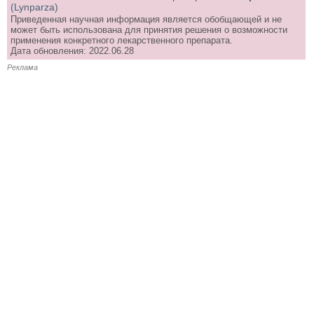
(Lynparza)
Приведенная научная информация является обобщающей и не
может быть использована для принятия решения о возможности
применения конкретного лекарственного препарата.
Дата обновления: 2022.06.28
Реклама