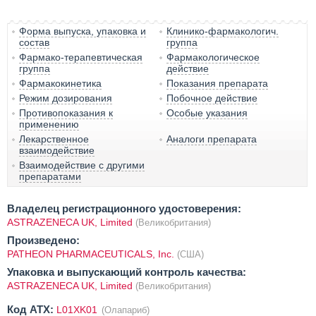
Форма выпуска, упаковка и
Клинико-фармакологич.
состав
группа
Фармако-терапевтическая
Фармакологическое
группа
действие
Фармакокинетика
Показания препарата
Режим дозирования
Побочное действие
Противопоказания к
Особые указания
применению
Лекарственное
Аналоги препарата
взаимодействие
Взаимодействие с другими
препаратами
Владелец регистрационного удостоверения:
ASTRAZENECA UK, Limited
(Великобритания)
Произведено:
PATHEON PHARMACEUTICALS, Inc.
(США)
Упаковка и выпускающий контроль качества:
ASTRAZENECA UK, Limited
(Великобритания)
Код ATX:
L01XK01
(Олапариб)