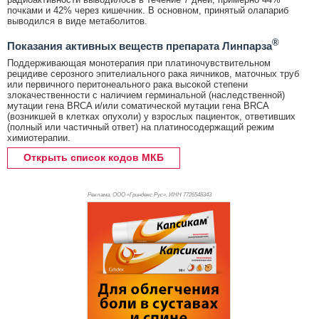
почками и 42% через кишечник. В основном, принятый олапариб
выводился в виде метаболитов.
®
Показания активных веществ препарата Линпарза
Поддерживающая монотерапия при платиночувствительном
рецидиве серозного эпителиального рака яичников, маточных труб
или первичного перитонеального рака высокой степени
злокачественности с наличием герминальной (наследственной)
мутации гена BRCA и/или соматической мутации гена BRCA
(возникшей в клетках опухоли) у взрослых пациенток, ответивших
(полный или частичный ответ) на платиносодержащий режим
химиотерапии.
Открыть список кодов МКБ
Реклама. ООО «Гриндекс Рус», ИНН 772
6548343