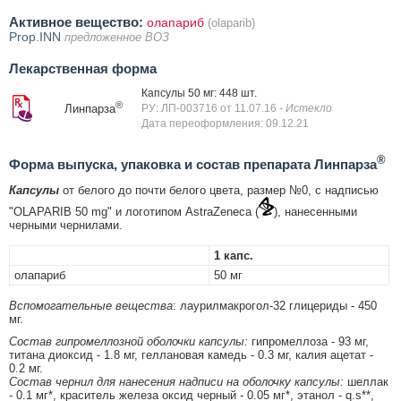
Активное вещество:
олапариб
(olaparib)
Prop.INN
предложенное ВОЗ
Лекарственная форма
Капсулы 50 мг: 448 шт.
®
Линпарза
РУ: ЛП-003716 от 11.07.16
- Истекло
Дата переоформления: 09.12.21
®
Форма выпуска, упаковка и состав препарата Линпарза
Капсулы
от белого до почти белого цвета, размер №0, с надписью
"OLAPARIB 50 mg" и логотипом AstraZeneca (
), нанесенными
черными чернилами.
1 капс.
олапариб
50 мг
Вспомогательные вещества
: лаурилмакрогол-32 глицериды - 450
мг.
Состав гипромеллозной оболочки капсулы:
гипромеллоза - 93 мг,
титана диоксид - 1.8 мг, геллановая камедь - 0.3 мг, калия ацетат -
0.2 мг.
Состав чернил для нанесения надписи на оболочку капсулы:
шеллак
- 0.1 мг*, краситель железа оксид черный - 0.05 мг*, этанол - q.s**,