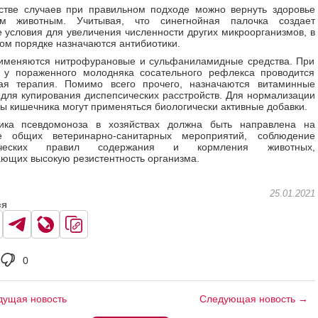
стве случаев при правильном подходе можно вернуть здоровье
м животным. Учитывая, что синегнойная палочка создает
 условия для увеличения численности других микроорганизмов, в
ом порядке назначаются антибиотики.
рименяются нитрофурановые и сульфаниламидные средства. При
 у пораженного молодняка сосательного рефлекса проводится
ая терапия. Помимо всего прочего, назначаются витаминные
для купирования диспепсических расстройств. Для нормализации
 кишечника могут применяться биологически активные добавки.
ика псевдомоноза в хозяйствах должна быть направлена на
е общих ветеринарно-санитарных мероприятий, соблюдение
нических правил содержания и кормления животных,
ющих высокую резистентность организма.
25.01.2021
ся
0
ущая новость
Следующая новость →