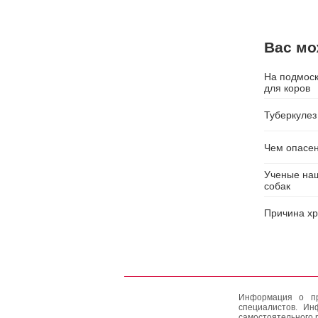
Вас мо
На подмоск
для коров
Туберкулез
Чем опасен
Ученые наш
собак
Причина хр
Информация о пр
специалистов. Ин
самостоятельного 