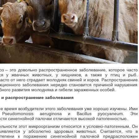
з – это довольно распространенное заболевание, которое часто
ся у жвачных животных, у хищников, а также у птиц и рыб.
асто от него страдает молодняк свиней и коров. Распространение
кционного заболевания нередко становится причиной нарушения
бного развития молодняка и гибели зараженных особей.
 и распространение заболевания
е время возбудители этого заболевания уже хорошо изучены. Ими
 Pseudomonosis aeruginosa и Bacillus pyocyaneum. Эти
сти синегнойной палочки отличаются высокой патогенностью.
ельности этот микроорганизм относится к условно-патогенным. Он
ыявляется у абсолютно здоровых животных. Считается, что в
тепени к поражению синегнойной палочкой предрасположен