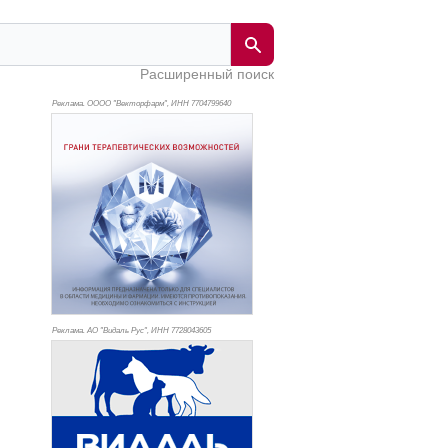
Расширенный поиск
Реклама. ОООО "Векторфарм", ИНН 770
4799640
Реклама. АО "Видаль Рус", ИНН 772
8043605