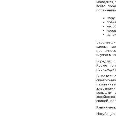
молодняк, 
всего про
поражению 
нару
повы
несо
нера
испол
Заболевши
калом, м
проникнов
случае мол
В редких с
Кроме тог
происходит
В настояще
синегнойн
патогенны
животными.
вспышки з
хозяйства
свиней, по
Клиническ
Инкубацион