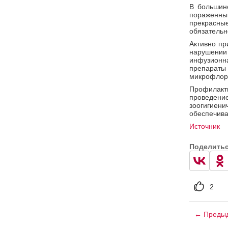
В большин
пораженны
прекрасные
обязательн
Активно п
нарушении
инфузионн
препараты 
микрофлоры
Профилакт
проведени
зоогигие
обеспечива
Источник
Поделить
2
← Предыд