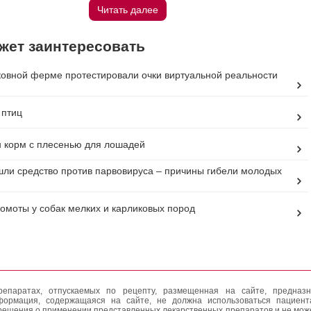
Читать далее
жет заинтересовать
овной ферме протестировали очки виртуальной реальности
 птиц
 корм с плесенью для лошадей
ли средство против парвовируса – причины гибели молодых
омоты у собак мелких и карликовых пород
епаратах, отпускаемых по рецепту, размещенная на сайте, предназн
формация, содержащаяся на сайте, не должна использоваться пациен
решения о применении представленных лекарственных препаратов и не мож