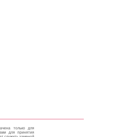
ачена только для
тами для принятия
ет служить заменой