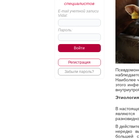
специалистов
E-mail учетной записи
Vidal:
Пароль:
Регистрация
Псевдомоно
Забыли пароль?
наблюдает
Наиболее ч
этого инфе
внутриутро
Этиология
В настояще
являются
разновидно
В действит
нередко в
большей с