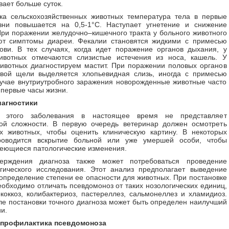
вает больше суток.
ка сельскохозяйственных животных температура тела в первые
зни повышается на 0,5-1°С. Наступает угнетение и снижение
При поражении желудочно–кишечного тракта у больного животного
ют симптомы диареи. Фекалии становятся жидкими с примесью
ови. В тех случаях, когда идет поражение органов дыхания, у
ивотных отмечаются слизистые истечения из носа, кашель. У
ивотных диагностируем мастит. При поражении половых органов
вой щели выделяется хлопьевидная слизь, иногда с примесью
лучае внутриутробного заражения новорожденные животные часто
 первые часы жизни.
агностики
е этого заболевания в настоящее время не представляет
ной сложности. В первую очередь ветеринар должен осмотреть
х животных, чтобы оценить клиническую картину. В некоторых
роводится вскрытие больной или уже умершей особи, чтобы
еющиеся патологические изменения.
ерждения диагноза также может потребоваться проведение
гического исследования. Этот анализ предполагает выведение
 определение степени ее опасности для животных. При постановке
еобходимо отличать псевдомоноз от таких нозологических единиц,
ококкоз, колибактериоз, пастереллез, сальмонеллез и хламидиоз.
ле постановки точного диагноза может быть определен наилучший
и.
 профилактика псевдомоноза