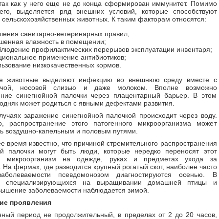
так как у него еще не до конца сформирован иммунитет. Помимо
чего, выделяется ряд внешних условий, которые способствуют
сельскохозяйственных животных. К таким факторам относятся:
шения санитарно-ветеринарных правил;
шенная влажность в помещении;
блюдение профилактических перерывов эксплуатации инвентаря;
циональное применение антибиотиков;
ьзование низкокачественных кормов.
е животные выделяют инфекцию во внешнюю среду вместе с
очой, носовой слизью и даже молоком. Вполне возможно
ение синегнойной палочки через плацентарный барьер. В этом
одняк может родиться с явными дефектами развития.
лучаях заражение синегнойной палочкой происходит через воду.
о, распространение этого патогенного микроорганизма может
ь воздушно-капельным и половым путями.
е время известно, что причиной стремительного распространения
ой палочки могут быть люди, которые нередко переносят этот
й микроорганизм на одежде, руках и предметах ухода за
 На фермах, где разводится крупный рогатый скот, наиболее часто
аболеваемости псевдомонозом диагностируются осенью. В
х, специализирующихся на выращивании домашней птицы и
вышение заболеваемости наблюдается зимой.
ие проявления
ный период не продолжительный, в пределах от 2 до 20 часов,