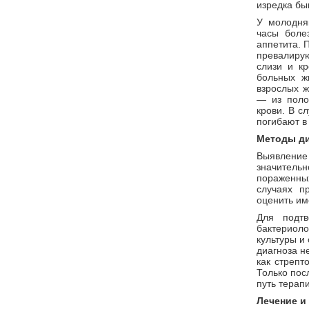
изредка бы
У молодня
часы боле
аппетита. 
превалиру
слизи и кр
больных ж
взрослых ж
— из поло
крови. В с
погибают в
Методы ди
Выявлени
значитель
пораженны
случаях п
оценить им
Для подтв
бактериоло
культуры и
диагноза н
как стрепт
Только пос
путь терапи
Лечение и