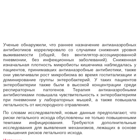
Ученые обнаружили, что раннее назначение антианаэробных
антибиотиков коррелировало со случаями снижения уровня
выживаемости (общей, без вентилятор-ассоциированной
пневмонии, без инфекционных заболеваний). Сниженная
изначальная плотность микробиоты кишечника наблюдалась у
пациентов, принимавших антианаэробные антибиотики, также
они увеличивали рост микробиома во время госпитализации и
доминирование группы энтеробактерий. У таких пациентов
энтеробактерии также были в высокой концентрации среди
респираторных патогенов. Терапия антианаэробными
антибиотиками повышала чувствительность к энтеробактериям
при пневмонии у лабораторных мышей, а также повышала
летальность от кислородного отравления.
По словам исследователей, новые данные предполагают, что
риски летального исхода обусловлены не только повышенными
темпами инфицирования. Требуются дополнительные
исследования для выявления механизмов, лежащих в основе
повышения рисков летального исхода.