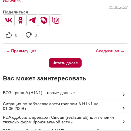
Источник
21.10.2022
Поделиться
0
0
← Предыдущая
Следующая →
Читать далее
Вас может заинтересовать
ВОЗ: грипп A (H1N1) – новые данные
Ситуация по заболеваемости гриппом А H1N1 на
01.06.2009 г
FDA одобрила препарат Cinqair (reslizumab) для лечения
тяжелых форм бронхиальной астмы
IV Всероссийский Съезд АДАИР и педиатров, работающих с