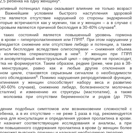
2,5 ребенка на одну женщину
.
ктивный потенциал пары оказывает влияние не только возраст
в. Важнейшим условием быстрого наступления здоровой
сти является отсутствие нарушений со стороны эндокринной
оторые встречаются как у мужчин, так и у женщин – а в случае с
4
оровьем являются причиной бесплодия в 30-40% случаев
.
з таких состояний является
повышенный уровень гормона
4
 в крови – гиперпролактинемия или ГПРЛ
. При этом нарушении у
людается снижение или отсутствие либидо и потенции, а также
виться бесплодие вследствие олигоспермии – снижения объема
5
и количества сперматозоидов в нем
. У женщин при ГПРЛ
я ановуляторный менструальный цикл – овуляция не происходит,
летка не формируется. Таким образом, редкие (реже, чем раз в 38-
 менструации, равно как и любые другие отклонения в
ьном цикле, становятся серьезным сигналом о необходимости
6
ого обследования
. Помимо нарушения репродуктивной функции,
актинемия у женщин способствует набору веса и развитию
(40-60% случаев), снижению либидо, болезненности молочных
сталгии) и изменению их структуры (мастопатии), а также
 молозива при отсутствии беременности и родов (до 70%
дении подобных симптомов или возникновении сложностей с
ебенка, а в их отсутствие – не реже 1 раза в год, рекомендуется
рача для консультации и определения уровня пролактина в крови.
т назначит соответствующие исследования и анализы, а при
и повышенного содержания пролактина в крови (у женщин более
 поможет выяснить причины и назначит необходимую терапию.