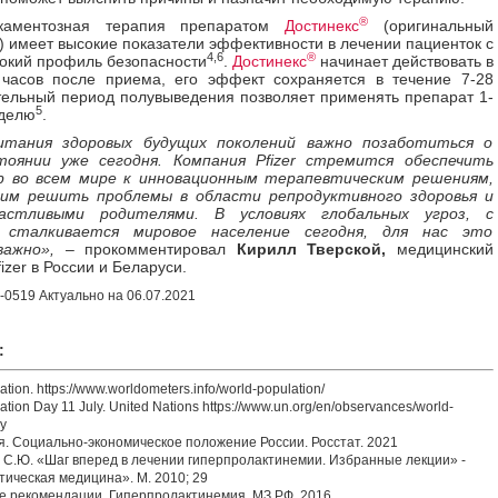
®
икаментозная терапия препаратом
Достинекс
(оригинальный
) имеет высокие показатели эффективности в лечении пациенток с
4,6
®
окий профиль безопасности
.
Достинекс
начинает действовать в
 часов после приема, его эффект сохраняется в течение 7-28
тельный период полувыведения позволяет применять препарат 1-
5
еделю
.
итания здоровых будущих поколений важно позаботиться о
тоянии уже сегодня. Компания
Pfizer
стремится обеспечить
р во всем мире к инновационным терапевтическим решениям,
им решить проблемы в области репродуктивного здоровья и
астливыми родителями. В условиях глобальных угроз, с
 сталкивается мировое население сегодня, для нас это
важно»,
– прокомментировал
Кирилл Тверской,
медицинский
izer в России и Беларуси.
0519 Актуально на 06.07.2021
:
tion. https://www.worldometers.info/world-population/
tion Day 11 July. United Nations https://www.un.org/en/observances/world-
y
 Социально-экономическое положение России. Росстат. 2021
С.Ю. «Шаг вперед в лечении гиперпролактинемии. Избранные лекции» -
тическая медицина». М. 2010; 29
е рекомендации. Гиперпролактинемия. МЗ РФ. 2016