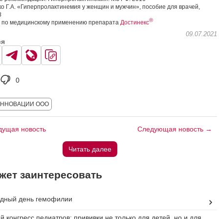
 Г.А. «Гиперпролактинемия у женщин и мужчин», пособие для врачей,
8
®
 по медицинскому применению препарата
Достинекс
09.07.2021
ся
0
ИННОВАЦИИ ООО
ущая новость
Следующая новость →
Читать далее
жет заинтересовать
дный день гемофилии
й конгресс педиатров: прививки не только для детей, но и для