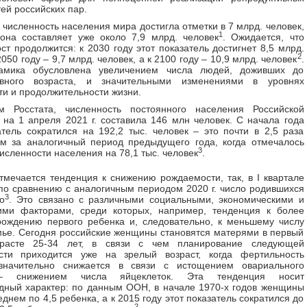
ей российских пар.
у численность населения мира достигла отметки в 7 млрд. человек,
1
она составляет уже около 7,9 млрд. человек
. Ожидается, что
ст продолжится: к 2030 году этот показатель достигнет 8,5 млрд.
2
2050 году – 9,7 млрд. человек, а к 2100 году – 10,9 млрд. человек
.
амика обусловлена увеличением числа людей, доживших до
ивного возраста, и значительными изменениями в уровнях
и и продолжительности жизни.
 Росстата, численность постоянного населения Российской
на 1 апреля 2021 г. составила 146 млн человек. С начала года
атель сократился на 192,2 тыс. человек – это почти в 2,5 раза
м за аналогичный период предыдущего года, когда отмечалось
3
исленности населения на 78,1 тыс. человек
.
тмечается тенденция к снижению рождаемости, так, в I квартале
 по сравнению с аналогичным периодом 2020 г. число родившихся
3
о
. Это связано с различными социальными, экономическими и
ими факторами, среди которых, например, тенденция к более
ождению первого ребенка и, следовательно, к меньшему числу
мье. Сегодня российские женщины становятся матерями в первый
расте 25-34 лет, в связи с чем планирование следующей
сти приходится уже на зрелый возраст, когда фертильность
начительно снижается в связи с истощением овариального
– снижением числа яйцеклеток. Эта тенденция носит
ный характер: по данным ООН, в начале 1970-х годов женщины
днем по 4,5 ребенка, а к 2015 году этот показатель сократился до
2