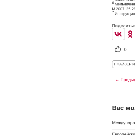
6
Мельниченко
М.2007; 25-2
7
Инструкция
Поделить
0
ПФАЙЗЕР 
← Предыд
Вас мо
Междунаро
Европейски