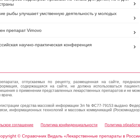
страны
ие рыбы улучшает умственную деятельность у молодых
ен препарат Vimovo
оссийская научно-практическая конференция
епаратах, отпускаемых по рецепту, размещенная на сайте, предназн
формация, содержащаяся на сайте, не должна использоваться пациен
решения о применении представленных лекарственных препаратов и не мож
 врача.
егистрации средства массовой информации Эл № ФС77-79153 выдано Федер
вязи, информационных технологий и массовых коммуникаций (Роскомнадзор
льское соглашение
Политика конфиденциальности
Политика обработк
opyright
Справочник Видаль «Лекарственные препараты в Росси
©