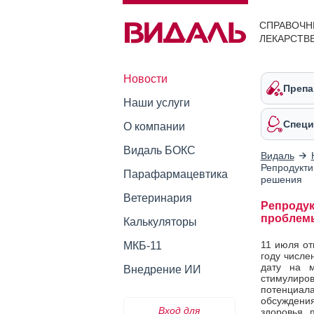
СПРАВОЧН
ЛЕКАРСТВ
Новости
Препа
Наши услуги
Специ
О компании
Видаль БОКС
Видаль
Репродукти
Парафармацевтика
решения
Ветеринария
Репродук
проблем
Калькуляторы
11 июля от
МКБ-11
году числе
дату на м
Внедрение ИИ
стимулир
потенциала
обсуждения
Вход для
здоровья 