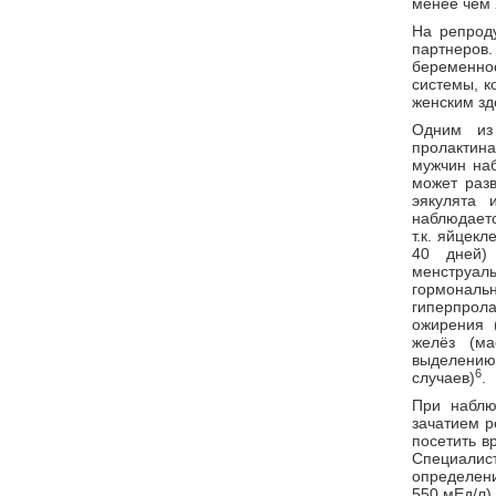
менее чем 
На репроду
партнеро
беременно
системы, к
женским зд
Одним и
пролактина
мужчин наб
может раз
эякулята 
наблюдаетс
т.к. яйцек
40 дней)
менструал
гормональн
гиперпрол
ожирения 
желёз (ма
выделению
6
случаев)
.
При наблю
зачатием р
посетить в
Специалис
определени
550 мЕд/л)