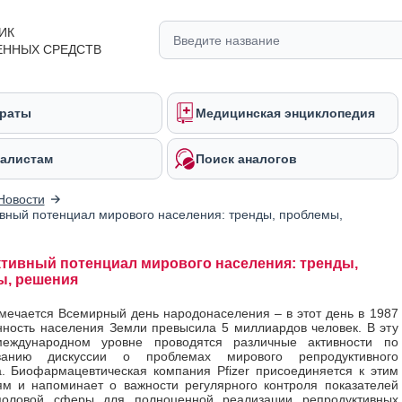
ИК
ЕННЫХ СРЕДСТВ
раты
Медицинская энциклопедия
алистам
Поиск аналогов
Новости
вный потенциал мирового населения: тренды, проблемы,
тивный потенциал мирового населения: тренды,
ы, решения
мечается Всемирный день народонаселения – в этот день в 1987
нность населения Земли превысила 5 миллиардов человек. В эту
еждународном уровне проводятся различные активности по
ованию дискуссии о проблемах мирового репродуктивного
. Биофармацевтическая компания Pfizer присоединяется к этим
м и напоминает о важности регулярного контроля показателей
половой сферы для полноценной реализации репродуктивных