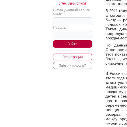
специалистов
возможност
E-mail учетной записи
В 2011 год
Vidal:
а сегодня 
быстрый ро
человек, к 
Пароль:
Такая дин
репродукт
рождаемост
По данным
Федерации 
этот показ
Регистрация
больше, че
снижение ч
Забыли пароль?
В России о
этого года
также упал
медицинск
позднему р
детей в се
раз в воз
беременно
женщины з
резерва 
международ
имели в сре