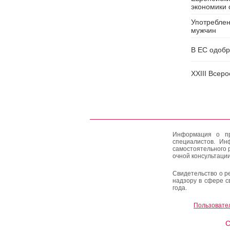
экономики 
Употреблен
мужчин
В ЕС одобр
XXIII Всер
Информация о пр
специалистов. Ин
самостоятельного 
очной консультации
Свидетельство о р
надзору в сфере с
года.
Пользовате
C