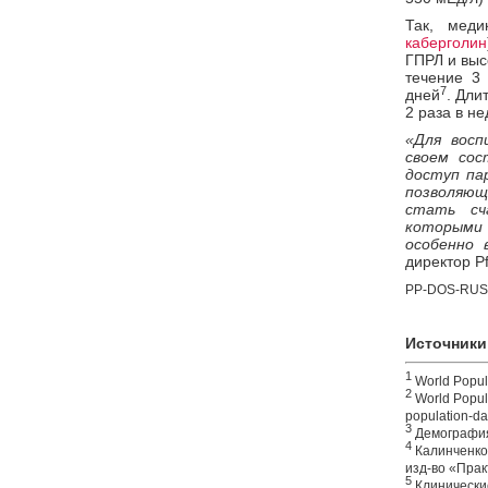
Так, мед
каберголин
ГПРЛ и выс
течение 3
7
дней
. Дли
2 раза в н
«Для восп
своем сос
доступ па
позволяющ
стать сч
которыми
особенно 
директор Pf
PP-DOS-RUS-
Источники
1
World Popula
2
World Popula
population-da
3
Демография.
4
Калинченко 
изд-во «Прак
5
Клинически