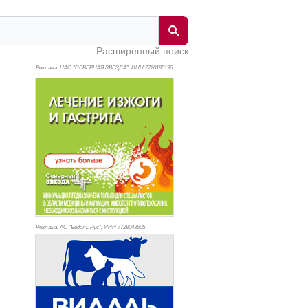
Расширенный поиск
Реклама. НАО "СЕВЕРНАЯ ЗВЕЗДА", ИНН 772
0185196
Реклама. АО "Видаль Рус", ИНН 772
8043605