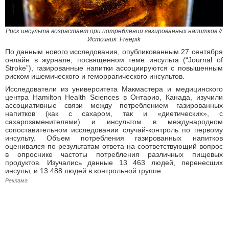
Риск инсульта возрастает при потреблении газированных напитков //
Источник: Freepik
По данным нового исследования, опубликованным 27 сентября
онлайн в журнале, посвященном теме инсульта (“Journal of
Stroke”), газированные напитки ассоциируются с повышенным
риском ишемического и геморрагического инсультов.
Исследователи из университета Макмастера и медицинского
центра Hamilton Health Sciences в Онтарио, Канада, изучили
ассоциативные связи между потреблением газированных
напитков (как с сахаром, так и «диетических», с
сахарозаменителями) и инсультом в международном
сопоставительном исследовании случай-контроль по первому
инсульту. Объем потребления газированных напитков
оценивался по результатам ответа на соответствующий вопрос
в опроснике частоты потребления различных пищевых
продуктов. Изучались данные 13 463 людей, перенесших
инсульт, и 13 488 людей в контрольной группе.
Реклама