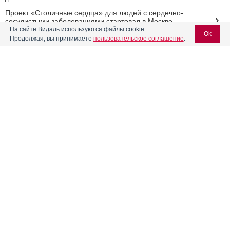
Проект «Столичные сердца» для людей с сердечно-
сосудистыми заболеваниями стартовал в Москве
На сайте Видаль используются файлы cookie
Ok
Вебинар: COVID-19 у пациента эндокринологического
Продолжая, вы принимаете
пользовательское соглашение
.
профиля. Суммация данных двух лет
6 июля – Всемирный день кардиолога
Вход для специалистов
E-mail учетной записи Vidal:
Реклама
Пароль:
Регистрация
Забыли пароль?