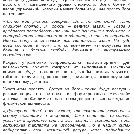
простого и повышенного уровня сложности. Всего более 4
часов упражнений, которые научат большему, чем просто йоге
на коврике.
«Часто мои ученики говорят: „Это не для меня
“, „Это
слишком сложно“, „Я боюсь“
–
делится
Майя
.
–
Тогда я
предлагаю попробовать то или иное движение в той мере, в
которой тело позволяет это сделать, и это не страшно.
Иногда получается совсем незначительный жест. Но чудо
йоги состоит в том, что со временем мы получаем все
больше и больше свободы движения и внутреннего
спокойствия».
Каждое упражнение сопровождается комментариями для
возможности полного контроля их выполнения. Основное
внимание будет нацелено на то, чтобы помочь улучшить
гибкость, силу мышц, равновесие, внимание, а также научиться
правильному дыханию.
Участникам проекта «Доступная йога» также будут доступны
рекомендации по питанию и формированию «зеленой»
аптечки, необходимые для повседневного сопровождения
физической активности.
«„Доступная йога“ показывает, как сохранять уважение к
своему организму и здоровью, даже если они оказались
уязвимыми временно или на всю жизнь. К сожалению, пока
волшебная таблетка не изобретена. Но в наших силах
подкреплять свой жизненный ресурс через подходящее