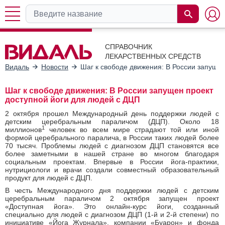
СПРАВОЧНИК
ЛЕКАРСТВЕННЫХ СРЕДСТВ
Видаль
Новости
Шаг к свободе движения: В России запуще
Шаг к свободе движения: В России запущен проект
доступной йоги для людей с ДЦП
2 октября прошел Международный день поддержки людей с
детским церебральным параличом (ДЦП). Около 18
1
миллионов
человек во всем мире страдают той или иной
формой церебрального паралича, в России таких людей более
70 тысяч. Проблемы людей с диагнозом ДЦП становятся все
более заметными в нашей стране во многом благодаря
социальным проектам. Впервые в России йога-практики,
нутрициологи и врачи создали совместный образовательный
продукт для людей с ДЦП.
В честь Международного дня поддержки людей с детским
церебральным параличом 2 октября запущен проект
«Доступная йога». Это онлайн-курс йоги, созданный
специально для людей с диагнозом ДЦП (1-й и 2-й степени) по
инициативе «Йога Журнала», компании «Буарон» и фонда