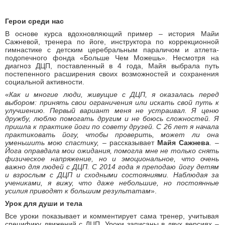
Герои среди нас
В основе курса вдохновляющий пример – история Майи
Сажневой, тренера по йоге, инструктора по коррекционной
гимнастике с детским церебральным параличом и атлета-
подопечного фонда «Больше Чем Можешь». Несмотря на
диагноз ДЦП, поставленный в 4 года, Майя выбрала путь
постепенного расширения своих возможностей и сохранения
социальной активности.
«
Как и многие люди, живущие с ДЦП, я оказалась перед
выбором: принять свои ограничения или искать свой путь к
улучшению. Первый вариант меня не устраивал. Я ценю
дружбу, люблю помогать другим и не боюсь сложностей. Я
пришла к практике йоги по совету друзей. С 26 лет я начала
практиковать йогу, чтобы проверить, может ли она
уменьшить мою спастику, –
рассказывает
Майя Сажнева
.
–
Йога оправдала мои ожидания, помогла мне не только снять
физическое напряжение, но и эмоциональное, что очень
важно для людей с ДЦП. С 2014 года я преподаю йогу детям
и взрослым с ДЦП и сходными состояниями. Наблюдая за
учениками, я вижу, что даже небольшие, но постоянные
усилия приводят к большим результатам
».
Урок для души и тела
Все уроки показывает и комментирует сама тренер, учитывая
специфику движений с ДЦП. Уроки записаны в двух версиях
–