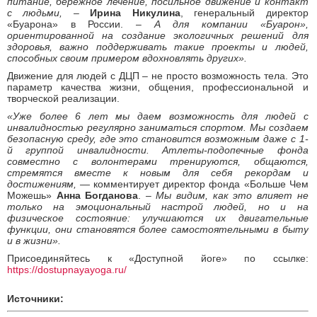
питание, бережное лечение, посильное движение и контакт
с людьми, –
Ирина Никулина
, генеральный директор
«Буарона» в России.
– А для компании «Буарон»,
ориентированной на создание экологичных решений для
здоровья, важно поддерживать такие проекты и людей,
способных своим примером вдохновлять других».
Движение для людей с ДЦП
–
не просто возможность тела. Это
параметр качества жизни, общения, профессиональной и
творческой реализации.
«Уже более 6 лет мы даем возможность для людей с
инвалидностью регулярно заниматься спортом. Мы создаем
безопасную среду, где это становится возможным даже с 1-
й группой инвалидности. Атлеты-подопечные фонда
совместно с волонтерами тренируются, общаются,
стремятся вместе к новым для себя рекордам и
достижениям, —
комментирует директор фонда «Больше Чем
Можешь»
Анна Богданова
.
– Мы видим, как это влияет не
только на эмоциональный настрой людей, но и на
физическое состояние: улучшаются их двигательные
функции, они становятся более самостоятельными в быту
и в жизни».
Присоединяйтесь к «Доступной йоге» по ссылке:
https://dostupnayayoga.ru/
Источники: