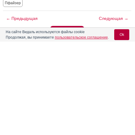
Пфайзер
← Предыдущая
Следующая →
Читать далее
На сайте Видаль используются файлы cookie
Ok
Продолжая, вы принимаете
пользовательское соглашение
.
Вас может заинтересовать
Вход для специалистов
Предотвращение инсультов — глобальная задача
медицины
E-mail учетной записи Vidal:
Реклама
Пароль:
Регистрация
Забыли пароль?