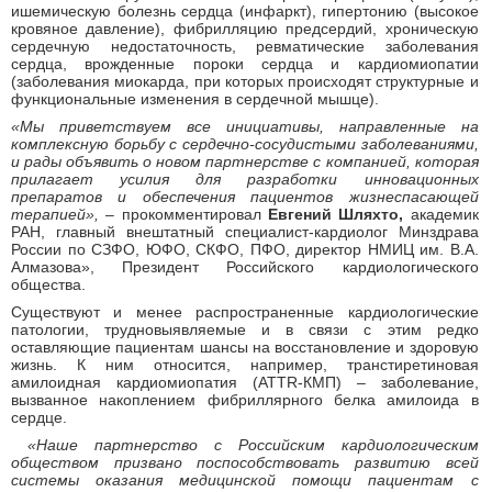
ишемическую болезнь сердца (инфаркт), гипертонию (высокое
кровяное давление), фибрилляцию предсердий, хроническую
сердечную недостаточность, ревматические заболевания
сердца, врожденные пороки сердца и кардиомиопатии
(заболевания миокарда, при которых происходят структурные и
функциональные изменения в сердечной мышце).
«Мы приветствуем все инициативы, направленные на
комплексную борьбу с сердечно-сосудистыми заболеваниями,
и рады объявить о новом партнерстве с компанией, которая
прилагает усилия для разработки инновационных
препаратов и обеспечения пациентов жизнеспасающей
терапией»,
– прокомментировал
Евгений Шляхто,
академик
РАН, главный внештатный специалист-кардиолог Минздрава
России по СЗФО, ЮФО, СКФО, ПФО, директор НМИЦ им. В.А.
Алмазова», Президент Российского кардиологического
общества.
Существуют и менее распространенные кардиологические
патологии, трудновыявляемые и в связи с этим редко
оставляющие пациентам шансы на восстановление и здоровую
жизнь. К ним относится, например, транстиретиновая
амилоидная кардиомиопатия (АТТR-КМП) – заболевание,
вызванное накоплением фибриллярного белка амилоида в
сердце.
«Наше партнерство с Российским кардиологическим
обществом призвано поспособствовать развитию всей
системы оказания медицинской помощи пациентам с