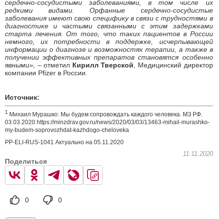
сердечно-сосудистыми заболеваниями, в том числе их
редкими видами.
Орфанные сердечно-сосудистые
заболевания имеют свою специфику в связи с трудностями в
диагностике и частыми связанными с этим задержками
старта лечения. О
т того, что таких пациентов в России
немного, их потребности в поддержке, исчерпывающей
информации о диагнозе и возможностях терапии, а также в
получении эффективных препаратов становятся особенно
явными»,
– отметил
Кирилл Тверской
, Медицинский директор
компании Pfizer в России.
Источник:
1
Михаил Мурашко: Мы будем сопровождать каждого человека. МЗ РФ.
03.03.2020 https://minzdrav.gov.ru/news/2020/03/03/13463-mihail-murashko-
my-budem-soprovozhdat-kazhdogo-cheloveka
PP-ELI-RUS-1041 Актуально на 05.11.2020
11.11.2020
Поделиться
0
0