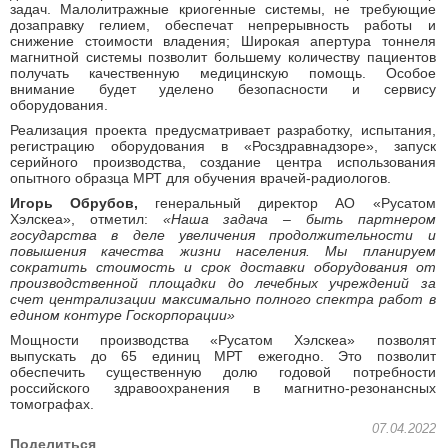
задач. Малолитражные криогенные системы, не требующие
дозаправку гелием, обеспечат непрерывность работы и
снижение стоимости владения; Широкая апертура тоннеля
магнитной системы позволит большему количеству пациентов
получать качественную медицинскую помощь. Особое
внимание будет уделено безопасности и сервису
оборудования.
Реализация проекта предусматривает разработку, испытания,
регистрацию оборудования в «Росздравнадзоре», запуск
серийного производства, создание центра использования
опытного образца МРТ для обучения врачей-радиологов.
Игорь Обрубов,
генеральный директор АО «Русатом
Хэлскеа», отметил:
«Наша задача – быть партнером
государства в деле увеличения продолжительности и
повышения качества жизни населения. Мы планируем
сократить стоимость и срок доставки оборудования от
производственной площадки до лечебных учреждений за
счет централизации максимально полного спектра работ в
едином контуре Госкорпорации»
Мощности производства «Русатом Хэлскеа» позволят
выпускать до 65 единиц МРТ ежегодно. Это позволит
обеспечить существенную долю годовой потребности
российского здравоохранения в магнитно-резонансных
томографах.
07.04.2022
Поделиться