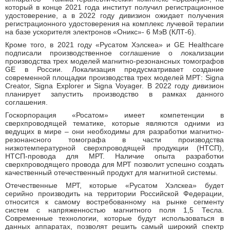
который в конце 2021 года институт получил регистрационное
удостоверение, а в 2022 году дивизион ожидает получения
регистрационного удостоверения на комплекс лучевой терапии
на базе ускорителя электронов «Оникс»- 6 МэВ (КЛТ-6).
Кроме того, в 2021 году «Русатом Хэлскеа» и GE Healthcare
подписали производственное соглашение о локализации
производства трех моделей магнитно-резонансных томографов
GE в России. Локализация предусматривает создание
современной площадки производства трех моделей МРТ: Signa
Creator, Signa Explorer и Signa Voyager. В 2022 году дивизион
планирует запустить производство в рамках данного
соглашения.
Госкорпорация «Росатом» имеет компетенции в
сверхпроводящей тематике, которые являются одними из
ведущих в мире – они необходимы для разработки магнитно-
резонансного томографа в части производства
низкотемпературной сверхпроводящей продукции (НТСП),
НТСП-провода для МРТ. Наличие опыта разработки
сверхпроводящего провода для МРТ позволит успешно создать
качественный отечественный продукт для магнитной системы.
Отечественные МРТ, которые «Русатом Хэлскеа» будет
серийно производить на территории Российской Федерации,
относится к самому востребованному на рынке сегменту
систем с напряженностью магнитного поля 1,5 Тесла.
Современные технологии, которые будут использоваться в
данных аппаратах, позволят решить самый широкий спектр