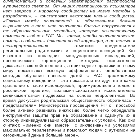
симптоматики и основных характеристик расстройств
аутического спектра. От наших практикующих психиатров
нет запроса к мировому сообществу на новые методы и
разработки»
, – констатируют некоторые члены сообщества.
«Связка между психиатрией и образованием должна
выражаться в том, что психиатры больше погружаются в
те образовательные методики, которые по-настоящему
помогают людям с РАС. Мы хотим, чтобы психиатрическая
помощь сводилась к доказательной коррекции, а не только к
психофармакологии»
, – отметили представители
региональных родительских и пациентских ассоциаций. Как
известно из последних международных исследований,
поведенческая коррекционная методика окончательно
доказала свою действенность, а прикладные практики по всему
миру показывают высокую эффективность опробованных
методик обучения навыкам детей с РАС приемлемому
социальному поведению – эти показатели не идут ни в какое
сравнение с часто используемой, преимущественно только в
российской практике, врачами-психиатрами исключительно
медикаментозной поддержки на основе нейролептиков. Во
время дискуссии родительская общественность обратилась к
представителям Министерства просвещения РФ с просьбой
более активно развивать инклюзию, более четко определить
инструменты защиты прав на образование и сдвинуть их в
сторону индивидуализации образовательных условий. Как они
считают, «именно они вместе с инклюзивными условиями
максимально терапевтичны и помогают людям с аутизмом на
сегодняшний день в большей мере».