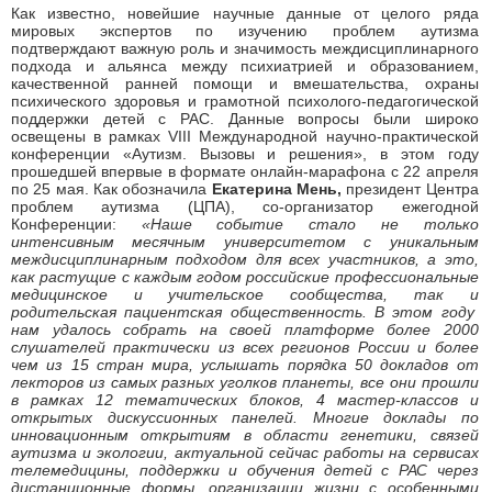
Как известно, новейшие научные данные от целого ряда
мировых экспертов по изучению проблем аутизма
подтверждают важную роль и значимость междисциплинарного
подхода и альянса между психиатрией и образованием,
качественной ранней помощи и вмешательства, охраны
психического здоровья и грамотной психолого-педагогической
поддержки детей с РАС. Данные вопросы были широко
освещены в рамках VIII Международной научно-практической
конференции «Аутизм. Вызовы и решения»,
в этом году
прошедшей впервые в формате онлайн-марафона с 22 апреля
по 25 мая. Как обозначила
Екатерина Мень,
президент Центра
проблем аутизма (ЦПА), со-организатор ежегодной
Конференции:
«Наше событие стало не только
интенсивным месячным университетом с уникальным
междисциплинарным подходом для всех участников, а это,
как растущие с каждым годом российские профессиональные
медицинское и учительское сообщества, так и
родительская пациентская общественность. В этом году
нам удалось собрать на своей платформе более 2000
слушателей практически из всех регионов России и более
чем из 15 стран мира,
услышать порядка
50 докладов
от
лекторов из самых разных уголков планеты, все они прошли
в рамках 12 тематических блоков, 4 мастер-классов
и
открытых дискуссионных панелей. Многие доклады по
инновационным открытиям в области генетики, связей
аутизма и экологии, актуальной сейчас работы на сервисах
телемедицины, поддержки и обучения детей с РАС через
дистанционные формы, организации жизни с особенными