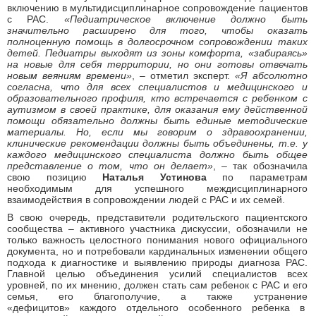
включению в мультидисциплинарное сопровождение пациентов
с РАС.
«Педиатрическое включение должно быть
значительно расширено для того, чтобы оказать
полноценную помощь в долгосрочном сопровождении таких
детей. Педиатры выходят из зоны комфорта, «забираясь»
на новые для себя территории, но они готовы отвечать
новым веяниям времени»
, – отметил эксперт.
«Я абсолютно
согласна, что для всех специалистов и медицинского и
образовательного профиля, кто встречается с ребенком с
аутизмом в своей практике, для оказания ему действенной
помощи обязательно должны быть единые методические
материалы. Но, если мы говорим о здравоохранении,
клинические рекомендации должны быть объединены, т.е. у
каждого медицинского специалиста должно быть общее
представление о том, что он делает»
, – так обозначила
свою позицию
Наталья Устинова
по параметрам
необходимым для успешного междисциплинарного
взаимодействия в сопровождении людей с РАС и их семей.
В свою очередь, представители родительского пациентского
сообщества – активного участника дискуссии, обозначили не
только важность целостного понимания нового официального
документа, но и потребовали кардинальных изменении общего
подхода к диагностике и выявлению природы диагноза РАС.
Главной целью объединения усилий специалистов всех
уровней, по их мнению, должен стать сам ребенок с РАС и его
семья, его благополучие, а также устранение
«дефицитов» каждого отдельного особенного ребенка в