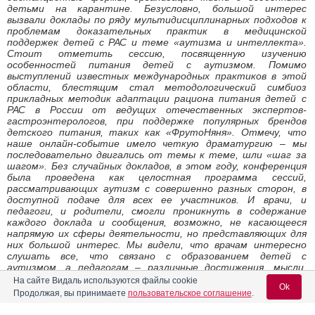
детьми на карантине. Безусловно, большой интерес
вызвали доклады по ряду мультидисциплинарных подходов к
проблемам доказательных практик в медицинской
поддержек детей с РАС и теме «аутизма и интеллекта».
Стоит отметить сессию, посвященную изучению
особенностей питания детей с аутизмом. Помимо
выступлений известных международных практиков в этой
области, блестящим стал методологический симбиоз
прикладных методик адаптации рациона питания детей с
РАС в России от ведущих отечественных экспертов-
гастроэнтерологов, при поддержке популярных брендов
детского питания, таких как «ФрутоНяня». Отмечу, что
наше онлайн-событие имело четкую драматургию
–
мы
последовательно двигались от темы к теме, шли «шаг за
шагом»
. Без случайных докладов, в этом году, конференция
была проведена как целостная программа сессий,
рассматривающих аутизм с совершенно разных сторон, в
доступной подаче для всех ее участников. И врачи, и
педагоги, и родители, смогли проникнуть в содержание
каждого доклада и сообщения, возможно, не касающееся
напрямую их сферы деятельности, но представляющих для
них большой интерес. Мы видели, что врачам интересно
слушать все, что связано с образованием детей с
аутизмом, а педагогам
–
различные достижения, мысли,
данные, научные открытия о биологических сторонах
На сайте Видаль используются файлы cookie
Ok
аутизма и, таким образом, мы смогли комплексно охватить
Продолжая, вы принимаете
пользовательское соглашение
.
всю проблематику, предоставить заинтересованной
междисциплинарной аудитории объемное и максимально