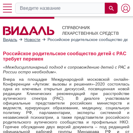
СПРАВОЧНИК
ЛЕКАРСТВЕННЫХ СРЕДСТВ
Видаль
Новости
Российское родительское сообщество дете
Российское родительское сообщество детей c РАС
требует перемен
«Междисциплинарный подход к сопровождению детей с РАС в
России остро необходим».
Вчера на площадке Международной московской онлайн-
Конференции «Аутизм: вызовы и решения»-2020 состоялась
одна из ключевых открытых дискуссий, посвященная новой
редакции Клинических рекомендаций при расстройстве
аутического спектра (РАС). В диалоге участвовали
официальные представители российских министерств и
ведомств, курирующих образование, медицину, социальную
политику РФ, парламентарии, эксперты системной и
независимой психиатрии, а также представители российского
родительского аутического сообщества и профильных НКО.
Горячее обсуждение двух версий документа – под редакцией
официальной рабочей группы Минздрава РФ и от