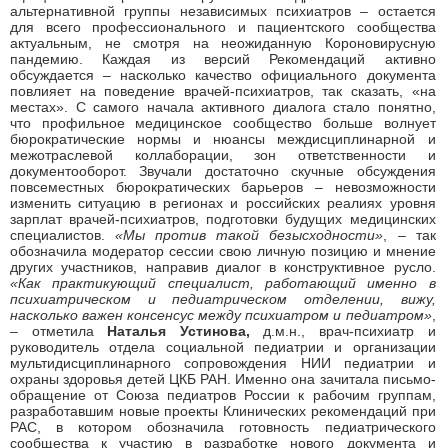
альтернативной группы независимых психиатров – остается
для всего профессионального и пациентского сообщества
актуальным, не смотря на неожиданную Короновирусную
пандемию. Каждая из версий Рекомендаций активно
обсуждается – насколько качество официального документа
повлияет на поведение врачей-психиатров, так сказать, «на
местах». С самого начала активного диалога стало понятно,
что профильное медицинское сообщество больше волнует
бюрократические нормы и нюансы междисциплинарной и
межотраслевой коллаборации, зон ответственности и
документооборот. Звучали достаточно скучные обсуждения
повсеместных бюрократических барьеров – невозможности
изменить ситуацию в регионах и российских реалиях уровня
зарплат врачей-психиатров, подготовки будущих медицинских
специалистов.
«Мы против такой безысходности»
, – так
обозначила модератор сессии свою личную позицию и мнение
других участников, направив диалог в конструктивное русло.
«Как практикующий специалист, работающий именно в
психиатрическом и педиатрическом отделении, вижу,
насколько важен консенсус между психиатром и педиатром»
,
– отметила
Наталья Устинова,
д.м.н., врач-психиатр и
руководитель отдела социальной педиатрии и организации
мультидисциплинарного сопровождения НИИ педиатрии и
охраны здоровья детей ЦКБ РАН. Именно она зачитала письмо-
обращение от Союза педиатров России к рабочим группам,
разработавшим новые проекты Клинических рекомендаций при
РАС, в котором обозначила готовность педиатрического
сообщества к участию в разработке нового документа и