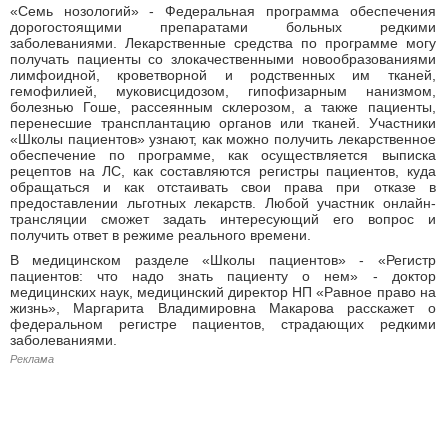
«Семь нозологий» - Федеральная программа обеспечения
дорогостоящими препаратами больных редкими
заболеваниями. Лекарственные средства по программе могу
получать пациенты со злокачественными новообразованиями
лимфоидной, кроветворной и родственных им тканей,
гемофилией, муковисцидозом, гипофизарным нанизмом,
болезнью Гоше, рассеянным склерозом, а также пациенты,
перенесшие трансплантацию органов или тканей. Участники
«Школы пациентов» узнают, как можно получить лекарственное
обеспечение по программе, как осуществляется выписка
рецептов на ЛС, как составляются регистры пациентов, куда
обращаться и как отстаивать свои права при отказе в
предоставлении льготных лекарств. Любой участник онлайн-
трансляции сможет задать интересующий его вопрос и
получить ответ в режиме реального времени.
В медицинском разделе «Школы пациентов» - «Регистр
пациентов: что надо знать пациенту о нем» - доктор
медицинских наук, медицинский директор НП «Равное право на
жизнь», Маргарита Владимировна Макарова расскажет о
федеральном регистре пациентов, страдающих редкими
заболеваниями.
Реклама