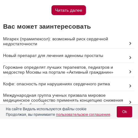
Читать далее
Вас может заинтересовать
Mirapex (прамипексол): возможный риск сердечной
недостаточности
Новый препарат для лечения аденомы простаты
Горожане определят лучших терапевтов, педиатров и
медсестер Москвы на портале «Активный гражданин»
Кофе: опасность при нарушениях сердечного ритма
Международная группа ученых призвала мировое
медицинское сообщество применять концепцию снижения
вреда в борьбе с табакокурением
На сайте Видаль используются файлы cookie
Ok
Продолжая, вы принимаете
пользовательское соглашение
.
Реклама
Вход для специалистов