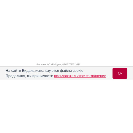
Реклама. АО «Р-Фарм», ИНН 772
6311464
На сайте Видаль используются файлы cookie
Ok
Продолжая, вы принимаете
пользовательское соглашение
.
Вход для специалистов
E-mail учетной записи Vidal:
Пароль:
Реклама. АО "Видаль Рус", ИНН 772
8043605