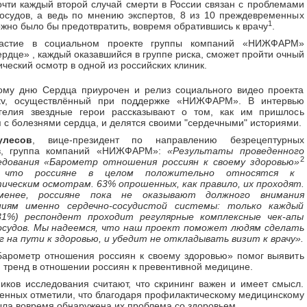
очти каждый второй случай смерти в России связан с проблемами
осудов, а ведь по мнению экспертов, 8 из 10 преждевременных
1
жно было бы предотвратить, вовремя обратившись к врачу
.
частие в социальном проекте группы компаний «НИЖФАРМ»
рдце» , каждый оказавшийся в группе риска, сможет пройти очный
ческий осмотр в одной из российских клиник.
ому дню Сердца приурочен и релиз социального видео проекта
tv, осуществлённый при поддержке «НИЖФАРМ». В интервью
гелия звездные герои рассказывают о том, как им пришлось
я с болезнями сердца, и делятся своими "сердечными" историями.
лесов
, вице-президент по направлению безрецептурных
в, группа компаний «НИЖФАРМ»:
«Результаты проведенного
2
едования «Барометр отношения россиян к своему здоровью»
, что россияне в целом положительно относятся к
ческим осмотрам. 63% опрошенных, как правило, их проходят.
енее, россияне пока не оказывают должного внимания
ниям именно сердечно-сосудистой системы: только каждый
1%) респондент проходит регулярные комплексные чек-апы
сосудов. Мы надеемся, что наш проект поможет людям сделать
 на пути к здоровью, и убедит не откладывать визит к врачу».
арометр отношения россиян к своему здоровью» помог выявить
 тренд в отношении россиян к превентивной медицине.
иков исследования считают, что скрининг важен и имеет смысл.
нных отметили, что благодаря профилактическому медицинскому
ыла вовремя обнаружена их проблема со здоровьем.