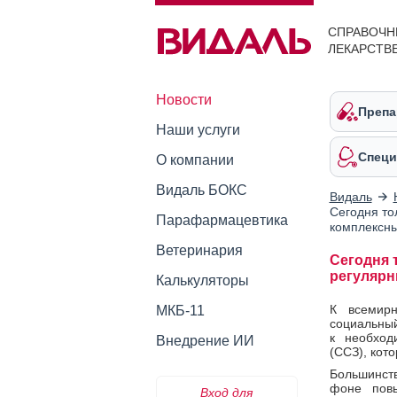
СПРАВОЧН
ЛЕКАРСТВ
Новости
Препа
Наши услуги
Специ
О компании
Видаль БОКС
Видаль
Сегодня то
Парафармацевтика
комплексны
Ветеринария
Сегодня 
регулярн
Калькуляторы
К всемир
МКБ-11
социальный
к необход
Внедрение ИИ
(ССЗ), кот
Большинств
фоне повы
Вход для