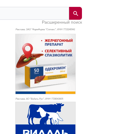
Расширенный поиск
Реклама. ЗАО "ФармФирма "Сотекс", ИНН 771
5240941
Реклама. АО "Видаль Рус", ИНН 772
8043605