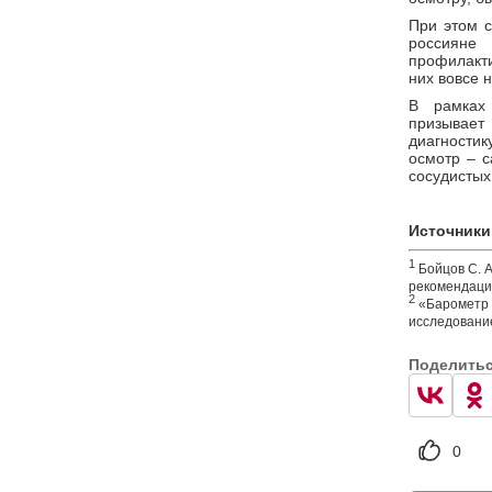
При этом с
россияне
профилакти
них вовсе 
В рамках
призывает 
диагностик
осмотр – 
сосудистых
Источники
1
Бойцов С. А
рекомендации
2
«Барометр о
исследование
Поделить
0