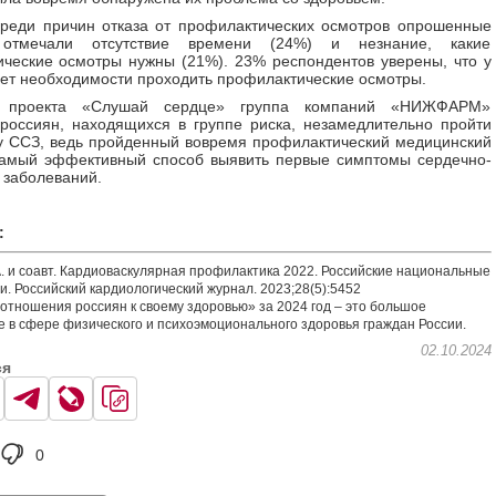
реди причин отказа от профилактических осмотров опрошенные
 отмечали отсутствие времени (24%) и незнание, какие
ческие осмотры нужны (21%). 23% респондентов уверены, что у
нет необходимости проходить профилактические осмотры.
 проекта «Слушай сердце» группа компаний «НИЖФАРМ»
россиян, находящихся в группе риска, незамедлительно пройти
у ССЗ, ведь пройденный вовремя профилактический медицинский
самый эффективный способ выявить первые симптомы сердечно-
 заболеваний.
:
. и соавт. Кардиоваскулярная профилактика 2022. Российские национальные
. Российский кардиологический журнал. 2023;28(5):5452
тношения россиян к своему здоровью» за 2024 год – это большое
 в сфере физического и психоэмоционального здоровья граждан России.
02.10.2024
ся
0