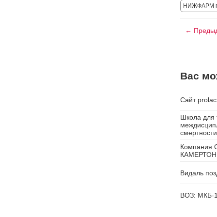
НИЖФАРМ г
← Предыд
Вас мо
Сайт prolac
Школа для 
междисципл
смертности
Компания С
КАМЕРТОН
Видаль поз
ВОЗ: МКБ-1