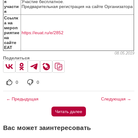
я
Участие бесплатное.
участи
Предварительная регистрация на сайте Организатора
я
Ссылк
а на
мероп
риятие
https://euat.ru/e/2852
на
сайте
ЕАТ
08.05.2019
Поделиться
0
0
← Предыдущая
Следующая →
Читать далее
Вас может заинтересовать