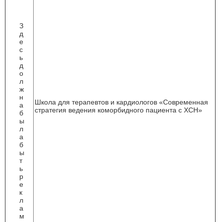
З
д
е
с
ь
д
о
л
ж
н
Школа для терапевтов и кардиологов «Современная
а
стратегия ведения коморбидного пациента с ХСН»
б
ы
л
а
б
ы
т
ь
р
е
к
л
а
м