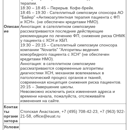
терапии.
18:30 – 18:45 – Перерыв. Кофе-брейк.
18:45 – 19:30 - Сателлитный симпозиум спонсора АО
"Байер" «Антикоагулянтная терапия пациента с ФП
и ХСН». (не обеспечен кредитами НМО).
Описан
Аннотация: в сателлитном симпозиуме
ие
рассматриваются последние действующие
рекомендации по лечению ФП, снижение риска ОНМК
у пациента с ХСН и ХБП.
19:30 – 20:15 – Сателлитный симпозиум спонсора
компании "Novartis" "Алгоритмы ведения
коморбидного пациента с ХСН" (не обеспечен
кредитами НМО).
Аннотация: в сателлитном симпозиуме
рассматриваются современные алгоритмы
диагностики ХСН, механизм вовлекаемых в
патологический процесс органов и тканей,
современная концепция снижения риска пациентов.
20:15 – Завершение школы.
Невозможно исключить риск изменения адреса и
времени начала, пожалуйста, отслеживайте
изменения на сайте.
Контак
ты
Стопская Анастасия, +7 (495) 708-42-23, +7 (963) 922-
органи
21-58, office@euat.ru
затора
Услови