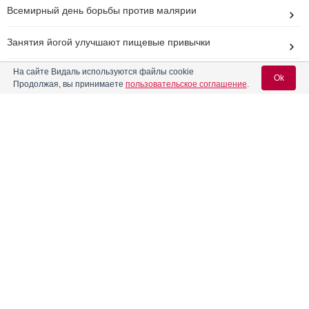
Всемирный день борьбы против малярии
Занятия йогой улучшают пищевые привычки
FDA предоставило препарату Creon дополнительное
На сайте Видаль используются файлы cookie
Ok
разрешение
Продолжая, вы принимаете
пользовательское соглашение
.
Aubagio - новый препарат для лечения рассеянного
склероза
Вход для специалистов
Холестериноснижающие ЛС могут на 30% снизить
вероятность инсульта у пожилых пациентов
E-mail учетной записи Vidal:
Реклама
Пароль:
Регистрация
Забыли пароль?