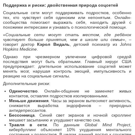
Поддержка и риски: двойственная природа соцсетей
Социальные сети могут поддерживать подростков, особенно
тех, кто чувствует себя одиноким или непонятым. Онлайн-
сообщества помогают выражать себя, находить друзей с
похожими интересами и узнавать о психологической помощи.
«
Социальные сети могут стать местом, где ребёнок
чувствует больше принятия, чем в школе или семье
», –
говорит доктор
Кэрол Видаль
, детский психиатр из
Johns
Hopkins Medicine
.
Однако при чрезмерном увлечении цифровой средой
последствия могут быть обратными. Главный хирург США
предупреждает: длительное использование соцсетей может
менять мозг, нарушая контроль эмоций, импульсивность и
реакцию на социальные сигналы.
Дополнительные риски:
Одиночество
. Онлайн-общение не заменяет живых
контактов, оставляя подростков изолированными.
Меньше движения
. Часы за экраном вытесняют активность,
снижается выработка эндорфинов – природных
антидепрессантов.
Бессонница
. Синий свет экранов и ночной скроллинг
мешают засыпанию и ухудшают качество сна.
Травля в сети
. По данным
Global Mind Project
,
кибербуллинг объясняет 10% ухудшения ментального
состояния у подростков. В целом, ранний доступ к соцсетям