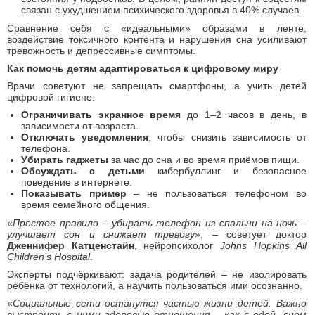
связан с ухудшением психического здоровья в 40% случаев.
Сравнение себя с «идеальными» образами в ленте,
воздействие токсичного контента и нарушения сна усиливают
тревожность и депрессивные симптомы.
Как помочь детям адаптироваться к цифровому миру
Врачи советуют не запрещать смартфоны, а учить детей
цифровой гигиене:
Ограничивать экранное время
до 1–2 часов в день, в
зависимости от возраста.
Отключать уведомления
, чтобы снизить зависимость от
телефона.
Убирать гаджеты
за час до сна и во время приёмов пищи.
Обсуждать с детьми
кибербуллинг и безопасное
поведение в интернете.
Показывать пример
– не пользоваться телефоном во
время семейного общения.
«
Простое правило – убирать телефон из спальни на ночь –
улучшает сон и снижает тревогу
», – советует доктор
Дженнифер Катценстайн
, нейропсихолог
Johns Hopkins All
Children’s Hospital
.
Эксперты подчёркивают: задача родителей – не изолировать
ребёнка от технологий, а научить пользоваться ими осознанно.
«
Социальные сети останутся частью жизни детей. Важно
выстроить с ними здоровые отношения – как с едой, сном