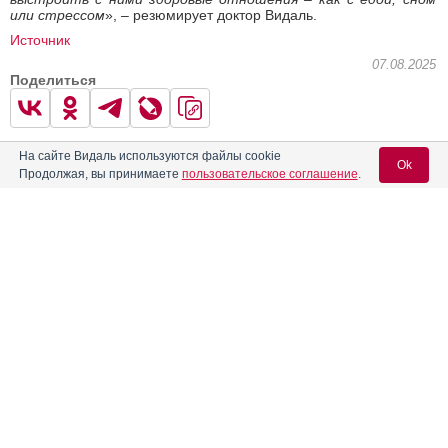
или стрессом
», – резюмирует доктор Видаль.
Источник
07.08.2025
Поделиться
На сайте Видаль используются файлы cookie
0
1
Ok
Продолжая, вы принимаете
пользовательское соглашение
.
← Предыдущая
Следующая →
Вход для специалистов
Читать далее
E-mail учетной записи Vidal:
Вас может заинтересовать
Пароль:
Белковая диета может способствовать восстановлению
фертильности
Диетические напитки не помогут сбросить вес
GE локализовала производство инновационного