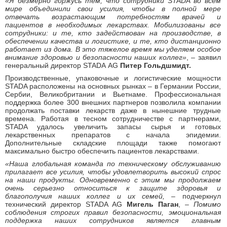
«Я безмерно горжусь тем, что сотрудники
STADA
во всем
мире объединили свои усилия, чтобы в полной мере
отвечать возрастающим потребностям врачей и
пациентов в необходимых лекарствах. Мобилизованы все
сотрудники: и те, кто задействован на производстве, в
обеспечении качества и логистике, и те, кто дистанционно
работает из дома. В это тяжелое время мы уделяем особое
внимание здоровью и безопасности наших коллег»
, – заявил
генеральный директор STADA
AG
Питер Гольдшмидт.
Производственные, упаковочные и логистические мощности
STADA расположены на основных рынках – в Германии России,
Сербии, Великобритании и Вьетнаме. Профессиональная
поддержка более 300 внешних партнеров позволила компании
продолжать поставки лекарств даже в нынешние трудные
времена. Работая в тесном сотрудничестве с партнерами,
STADA удалось увеличить запасы сырья и готовых
лекарственных препаратов с начала эпидемии.
Дополнительные складские площади также помогают
максимально быстро обеспечить пациентов лекарствами.
«Наша глобальная команда по техническому обслуживанию
прилагает все усилия, чтобы удовлетворить высокий спрос
на наши продукты. Одновременно с этим мы продолжаем
очень серьезно относиться к защите здоровья и
благополучия наших коллег и их семей,
– подчеркнул
технический директор STADA AG
Мигель Паган
, –
Помимо
соблюдения строгих правил безопасности, эмоциональная
поддержка наших сотрудников является главным