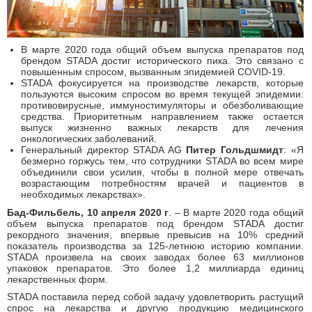
В марте 2020 года общий объем выпуска препаратов под
брендом STADA достиг исторического пика. Это связано с
повышенным спросом, вызванным эпидемией COVID-19.
STADA фокусируется на производстве лекарств, которые
пользуются высоким спросом во время текущей эпидемии:
противовирусные, иммуностимуляторы и обезболивающие
средства. Приоритетным направлением также остается
выпуск жизненно важных лекарств для лечения
онкологических заболеваний.
Генеральный директор STADA AG
Питер Гольдшмидт
: «Я
безмерно горжусь тем, что сотрудники STADA во всем мире
объединили свои усилия, чтобы в полной мере отвечать
возрастающим потребностям врачей и пациентов в
необходимых лекарствах».
Бад-Фильбель, 10 апреля 2020 г
. –
В марте 2020 года общий
объем выпуска препаратов под брендом STADA достиг
рекордного значения, впервые превысив на 10% средний
показатель производства за 125-летнюю историю компании.
STADA произвела на своих заводах более 63 миллионов
упаковок препаратов. Это более 1,2 миллиарда единиц
лекарственных форм.
STADA поставила перед собой задачу удовлетворить растущий
спрос на лекарства и другую продукцию медицинского