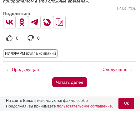
приоритетом в эти сложные времена».
13.04.2020
Поделиться
0
0
НИЖФАРМ группа компаний
← Предыдущая
Следующая →
Читать далее
Вас может заинтересовать
На сайте Видаль используются файлы cookie
Ok
Продолжая, вы принимаете
пользовательское соглашение
.
Пост-релиз Международной специализированной выставки
«Аптека 2011»
75% россиян изменили свои взгляды на здравоохранение
Вход для специалистов
во время пандемии COVID-19
E-mail учетной записи Vidal: