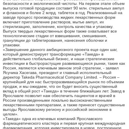
безопасности и экологической чистоты. На первом этапе объем
выпуска готовой продукции составит 90 млн. стерильных ампул
и флаконов и более 2 млрд. таблеток в год. Реализованный на
заводе процесс производства жидких лекарственных форм
включает приготовление растворов, мытье ампул, их
стерилизацию, заполнение, контроль качества и упаковку.
Выпуск твердых лекарственных форм также охватывает все
технологические стадии от взвешивания, смешивания,
грануляции до таблетирования, нанесения оболочки и
упаковки.
«Завершение данного амбициозного проекта еще один шаг,
который демонстрирует трансформацию «Такеда» в
действительно глобальный бизнес, и наши стратегические
инвестиции в быстрорастущие развивающиеся рынки, такие как
Россия, являются ключевым звеном этой стратегии, - заявил
Ясучика Хасегава, президент и главный исполнительный
директор Takeda Pharmaceutical Company Limited. – Россия –
крупнейший для нас быстроразвивающийся рынок по объемам
продаж, и мы ожидаем, что он будет вносить существенный
вклад в общий рост «Такеда» в течение ближайших лет. Завод в
Ярославле позволит нам обеспечить пациентов и врачей в
России произведенными локально высококачественными
лекарственными препаратами, а также принесет существенные
выгоды Ярославскому региону и российской экономике в
целом».
«Такеда» одна из ключевых компаний Ярославского
фармацевтического кластера и первая крупная международная
фармкомпания, которая инвестировала в новое, построенное