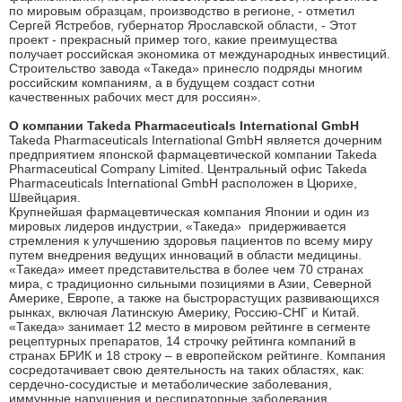
по мировым образцам, производство в регионе, - отметил
Сергей Ястребов, губернатор Ярославской области, - Этот
проект - прекрасный пример того, какие преимущества
получает российская экономика от международных инвестиций.
Строительство завода «Такеда» принесло подряды многим
российским компаниям, а в будущем создаст сотни
качественных рабочих мест для россиян».
О компании Takeda Pharmaceuticals International GmbH
Takeda Pharmaceuticals International GmbH является дочерним
предприятием японской фармацевтической компании Takeda
Pharmaceutical Company Limited. Центральный офис Takeda
Pharmaceuticals International GmbH расположен в Цюрихе,
Швейцария.
Крупнейшая фармацевтическая компания Японии и один из
мировых лидеров индустрии, «Такеда» придерживается
стремления к улучшению здоровья пациентов по всему миру
путем внедрения ведущих инноваций в области медицины.
«Такеда» имеет представительства в более чем 70 странах
мира, с традиционно сильными позициями в Азии, Северной
Америке, Европе, а также на быстрорастущих развивающихся
рынках, включая Латинскую Америку, Россию-СНГ и Китай.
«Такеда» занимает 12 место в мировом рейтинге в сегменте
рецептурных препаратов, 14 строчку рейтинга компаний в
странах БРИК и 18 строку – в европейском рейтинге. Компания
сосредотачивает свою деятельность на таких областях, как:
сердечно-сосудистые и метаболические заболевания,
иммунные нарушения и респираторные заболевания,