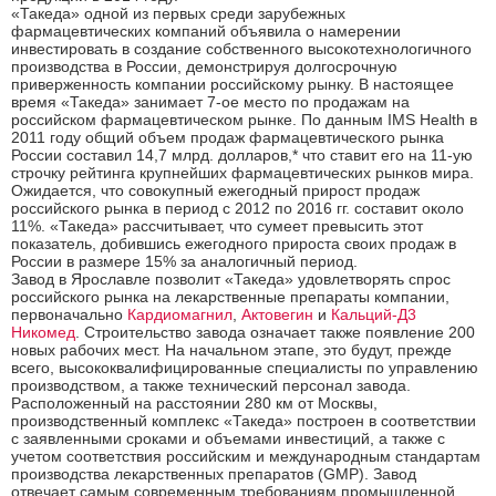
«Такеда» одной из первых среди зарубежных
фармацевтических компаний объявила о намерении
инвестировать в создание собственного высокотехнологичного
производства в России, демонстрируя долгосрочную
приверженность компании российскому рынку. В настоящее
время «Такеда» занимает 7-ое место по продажам на
российском фармацевтическом рынке. По данным IMS Health в
2011 году общий объем продаж фармацевтического рынка
России составил 14,7 млрд. долларов,* что ставит его на 11-ую
строчку рейтинга крупнейших фармацевтических рынков мира.
Ожидается, что совокупный ежегодный прирост продаж
российского рынка в период с 2012 по 2016 гг. составит около
11%. «Такеда» рассчитывает, что сумеет превысить этот
показатель, добившись ежегодного прироста своих продаж в
России в размере 15% за аналогичный период.
Завод в Ярославле позволит «Такеда» удовлетворять спрос
российского рынка на лекарственные препараты компании,
первоначально
Кардиомагнил
,
Актовегин
и
Кальций-Д3
Никомед
. Строительство завода означает также появление 200
новых рабочих мест. На начальном этапе, это будут, прежде
всего, высококвалифицированные специалисты по управлению
производством, а также технический персонал завода.
Расположенный на расстоянии 280 км от Москвы,
производственный комплекс «Такеда» построен в соответствии
с заявленными сроками и объемами инвестиций, а также с
учетом соответствия российским и международным стандартам
производства лекарственных препаратов (GMP). Завод
отвечает самым современным требованиям промышленной