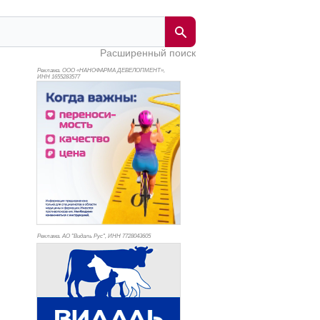
Расширенный поиск
Реклама. ООО «НАНОФАРМА ДЕВЕЛОПМЕНТ»,
ИНН 165
5283577
Реклама. АО "Видаль Рус", ИНН 772
8043605