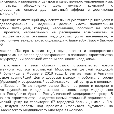
х специализированных центров и качественного управления ими.
взгляд, объединение двух крупных компаний с
ицированным опытом даст заметный эффект в достижении
ых целей».
единение компетенций двух влиятельных участников рынка услуг в
здравоохранения и медицины должно иметь значительный
ческий потенциал, который, несомненно, послужит на благо
и проектов, направленных на расширение возможностей и
 эффективности оказания медицинских услуг населению», –
меститель генерального директора «Ниармедик Плюс» Виктор
й.
мпаний «Ташир» многие годы осуществляет и поддерживает
программы в сфере здравоохранения, в частности строительство
х учреждений различной степени сложности «под ключ».
 ключевых в этой области стало строительство нового
еменного корпуса московской Морозовской детской городской
ой больницы в Москве в 2018 году. В эти же годы в Армении
озвел крупнейший Центр здоровья матери и ребенка в городе
(Армения) и современный реабилитационный центр для военных-
 в Ереване. Пятью годами ранее было построено и введено в
цию крупнейшее и единственное в своем роде медицинское
е в Республике Арах – Республиканский медицинский центр. В
ивного строительства находится новый столичный перинатально-
ческий центр на территории 67 городской больницы имени Л.А.
а, ведутся работы над проектом «госпиталя будущего» на
 Московского Медицинского Кластера в Сколково.