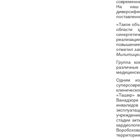
современны
На наш 
диверсиф
поставленн
«Такое объ
области 
синергети
реализаци
повышение
отметил
за
Милитицки
Группа ко
различные 
медицински
Одним из
суперсовр
клиническ
«Ташир» в
Ванадзоре 
инвалидов
эксплуата
учреждени
стадии акт
кардиологи
Воробохов
территории