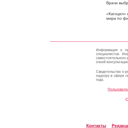
Врачи выбр
«Кагоцел» 
мира по фи
Информация о пр
специалистов. Ин
самостоятельного 
очной консультации
Свидетельство о р
надзору в сфере с
года.
Пользовате
C
Контакты
Редакц