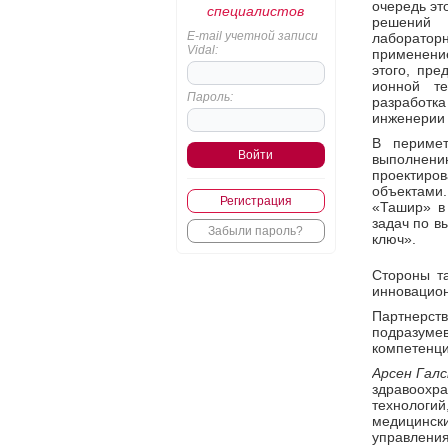
очередь эт
специалистов
решений 
E-mail учетной записи
лабораторн
Vidal:
применени
этого, пре
ионной те
Пароль:
разработка
инженерии 
В перимет
выполнен
проектиро
объектами
Регистрация
«Ташир» в
задач по в
Забыли пароль?
ключ».
Стороны та
инновацион
Партнерст
подразумев
компетенци
Арсен Гал
здравоохра
технологий
медицинск
управлени