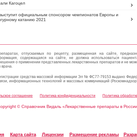
али Кагоцел
выступит официальным спонсором чемпионатов Европы и
гурному катанию 2021
епаратах, отпускаемых по рецепту, размещенная на сайте, предназн
формация, содержащаяся на сайте, не должна использоваться пациен
решения о применении представленных лекарственных препаратов и не мож
 врача.
егистрации средства массовой информации Эл № ФС77-79153 выдано Федер
вязи, информационных технологий и массовых коммуникаций (Роскомнадзор
льское соглашение
Политика конфиденциальности
Политика обработк
opyright
Справочник Видаль «Лекарственные препараты в Росси
©
ия
Карта сайта
Лицензии
Размещение рекламы
Разра