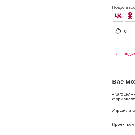
Поделить
0
← Предыд
Вас мо
«Кагоцел» 
фармацевти
Управляй м
Проект ком