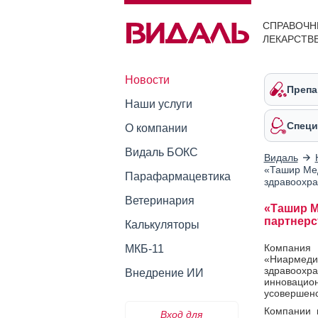
СПРАВОЧН
ЛЕКАРСТВ
Новости
Препа
Наши услуги
Специ
О компании
Видаль БОКС
Видаль
«Ташир Мед
Парафармацевтика
здравоохр
Ветеринария
«Ташир М
партнерс
Калькуляторы
Компания
МКБ-11
«Ниармед
здравоохра
Внедрение ИИ
инноваци
усовершенс
Компании 
Вход для