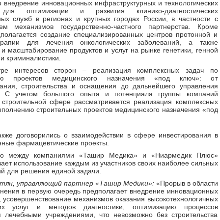
о внедрение инновационных инфраструктурных и технологических
для оптимизации и развития клинико-диагностических
ых служб в регионах и крупных городах России, в частности с
ем механизмов государственно-частного партнерства. Кроме
дполагается создание специализированных центров протонной и
рапии для лечения онкологических заболеваний, а также
 и масштабирование продуктов и услуг на рынке генетики, генной
и криминалистики.
ре интересов сторон – реализация комплексных задач по
ию проектов медицинского назначения «под ключ»: от
вания, строительства и оснащения до дальнейшего управления
. С учетом большого опыта и потенциала группы компаний
 строительной сфере рассматривается реализация комплексных
ыполнению строительных проектов медицинского назначения «под
кже договорились о взаимодействии в сфере инвестирования в
ные фармацевтические проекты.
во между компаниями «Ташир Медика» и «Ниармедик Плюс»
ает использование каждым из участников своих наиболее сильных
й для решения единой задачи.
стян, управляющий партнер «Ташир Медики»:
«Прорыв в области
нения в первую очередь предполагает внедрение инновационных
, усовершенствование механизмов оказания высокотехнологичных
их услуг и методов диагностики, оптимизацию процессов
я лечебными учреждениями, что невозможно без строительства