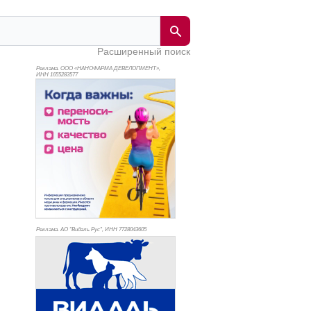
Расширенный поиск
Реклама. ООО «НАНОФАРМА ДЕВЕЛОПМЕНТ»,
ИНН 165
5283577
Реклама. АО "Видаль Рус", ИНН 772
8043605