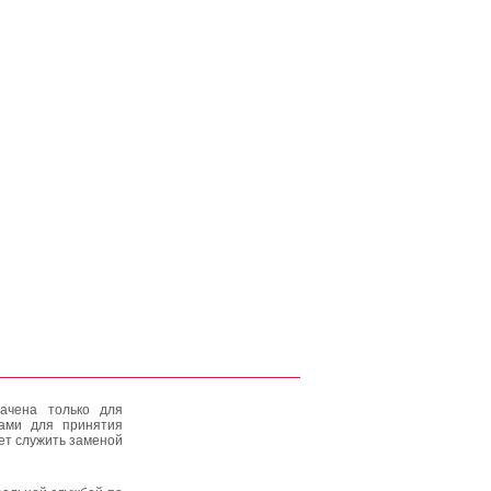
ачена только для
тами для принятия
ет служить заменой