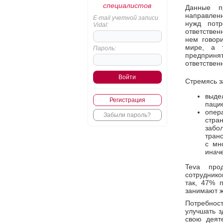
специалистов
Данные п
направленн
E-mail учетной записи
нужд пот
Vidal:
ответствен
нем говор
мире, а 
Пароль:
предприня
ответствен
Стремясь з
выде
Регистрация
пацие
опер
Забыли пароль?
стра
забо
транс
с мн
инач
Teva про
сотруднико
так, 47% 
занимают 
Потребност
улучшать з
свою деят