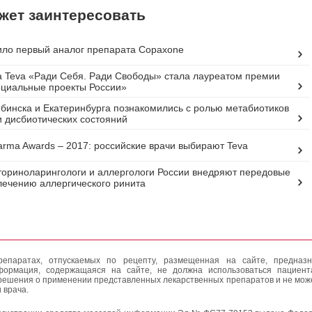
жет заинтересовать
ло первый аналог препарата Copaxone
 Teva «Ради Себя. Ради Свободы» стала лауреатом премии
циальные проекты России»
бинска и Екатеринбурга познакомились с ролью метабиотиков
и дисбиотических состояний
arma Awards – 2017: российские врачи выбирают Teva
ориноларингологи и аллергологи России внедряют передовые
лечению аллергического ринита
епаратах, отпускаемых по рецепту, размещенная на сайте, предназн
формация, содержащаяся на сайте, не должна использоваться пациен
решения о применении представленных лекарственных препаратов и не мож
 врача.