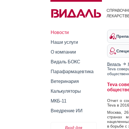
СПРАВОЧН
ЛЕКАРСТВ
Новости
Препа
Наши услуги
Специ
О компании
Видаль БОКС
Видаль
Teva совер
Парафармацевтика
общественн
Ветеринария
Teva сов
обществе
Калькуляторы
Отчет о со
МКБ-11
Teva в 2016
Внедрение ИИ
Москва, 26
странах м
нацеленных
в борьбе с
Вход для