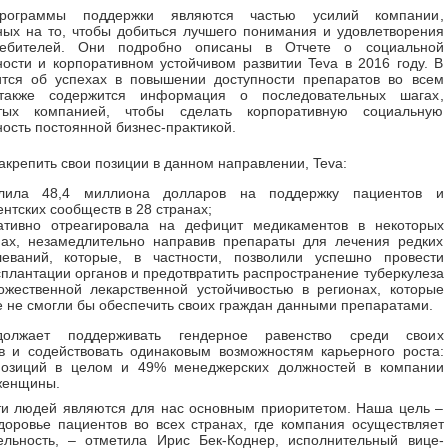
рограммы поддержки являются частью усилий компании,
ых на то, чтобы добиться лучшего понимания и удовлетворения
ребителей. Они подробно описаны в Отчете о социальной
ности и корпоративном устойчивом развитии Teva в 2016 году. В
ится об успехах в повышении доступности препаратов во всем
также содержится информация о последовательных шагах,
тых компанией, чтобы сделать корпоративную социальную
ность постоянной бизнес-практикой.
акрепить свои позиции в данном направлении, Teva:
лила 48,4 миллиона долларов на поддержку пациентов и
нтских сообществ в 28 странах;
ативно отреагировала на дефицит медикаментов в некоторых
нах, незамедлительно направив препараты для лечения редких
леваний, которые, в частности, позволили успешно провести
плантации органов и предотвратить распространение туберкулеза
ожественной лекарственной устойчивостью в регионах, которые
е не смогли бы обеспечить своих граждан данными препаратами.
должает поддерживать гендерное равенство среди своих
в и содействовать одинаковым возможностям карьерного роста:
позиций в целом и 49% менеджерских должностей в компании
женщины.
и людей являются для нас основным приоритетом. Наша цель –
доровье пациентов во всех странах, где компания осуществляет
ельность, – отметила Ирис Бек-Коднер, исполнительный вице-