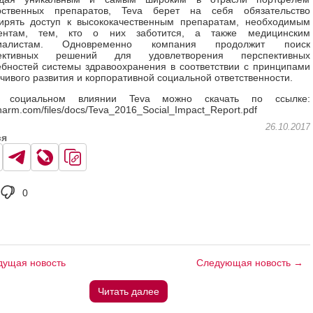
рственных препаратов, Teva берет на себя обязательство
ирять доступ к высококачественным препаратам, необходимым
ентам, тем, кто о них заботится, а также медицинским
циалистам. Одновременно компания продолжит поиск
ективных решений для удовлетворения перспективных
ебностей системы здравоохранения в соответствии с принципами
чивого развития и корпоративной социальной ответственности.
 социальном влиянии Teva можно скачать по ссылке:
pharm.com/files/docs/Teva_2016_Social_Impact_Report.pdf
26.10.2017
ся
0
ущая новость
Следующая новость →
Читать далее