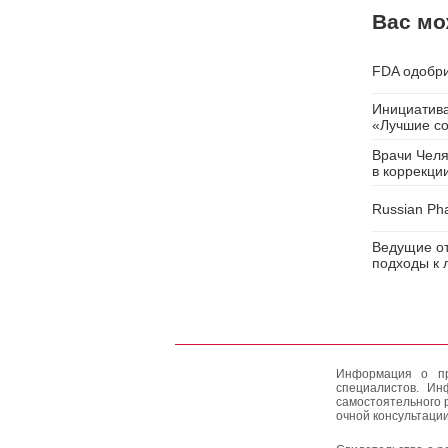
Вас мо
FDA одобри
Инициатива
«Лучшие со
Врачи Челя
в коррекци
Russian Ph
Ведущие от
подходы к 
Информация о пр
специалистов. Ин
самостоятельного 
очной консультации