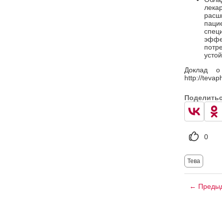
лека
расш
паци
спе
эфф
потр
устой
Доклад о
http://teva
Поделить
0
Тева
← Предыд