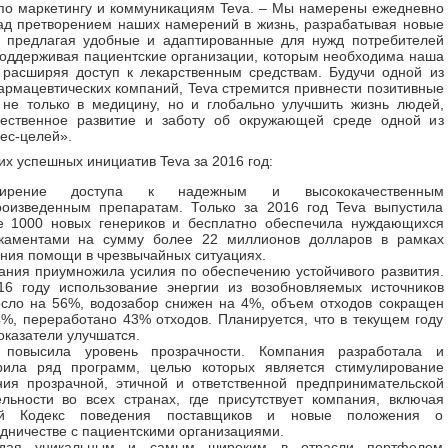
по маркетингу и коммуникациям Teva. – Мы намерены ежедневно
ад претворением наших намерений в жизнь, разрабатывая новые
, предлагая удобные и адаптированные для нужд потребителей
оддерживая пациентские организации, которым необходима наша
расширяя доступ к лекарственным средствам. Будучи одной из
рмацевтических компаний, Teva стремится привнести позитивные
не только в медицину, но и глобально улучшить жизнь людей,
ественное развитие и заботу об окружающей среде одной из
ес-целей».
их успешных инициатив Teva за 2016 год:
ширение доступа к надежным и высококачественным
роизведенным препаратам. Только за 2016 год Teva выпустила
е 1000 новых генериков и бесплатно обеспечила нуждающихся
каментами на сумму более 22 миллионов долларов в рамках
ания помощи в чрезвычайных ситуациях.
ания приумножила усилия по обеспечению устойчивого развития.
16 году использование энергии из возобновляемых источников
осло на 56%, водозабор снижен на 4%, объем отходов сокращен
4%, переработано 43% отходов. Планируется, что в текущем году
оказатели улучшатся.
 повысила уровень прозрачности. Компания разработала и
рила ряд программ, целью которых является стимулирование
ния прозрачной, этичной и ответственной предпринимательской
ельности во всех странах, где присутствует компания, включая
й Кодекс поведения поставщиков и новые положения о
дничестве с пациентскими организациями.
дая уникальным и самым широким в отрасли портфелем