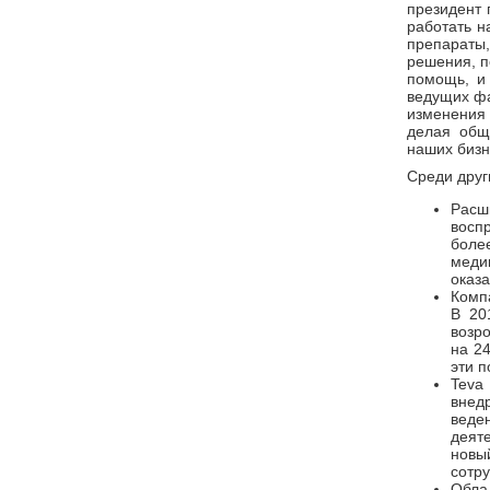
президент 
работать н
препараты
решения, п
помощь, и 
ведущих фа
изменения 
делая общ
наших бизн
Среди друг
Рас
восп
боле
меди
оказ
Комп
В 20
возр
на 2
эти п
Teva
внед
веде
деят
новы
сотру
Обла