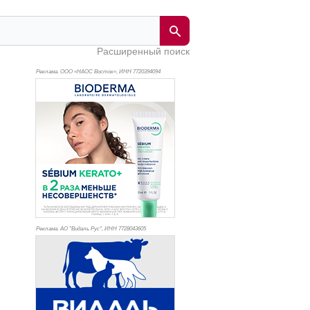
Расширенный поиск
Реклама. ООО «НАОС Восток», ИНН 772
0394094
Реклама. АО "Видаль Рус", ИНН 772
8043605