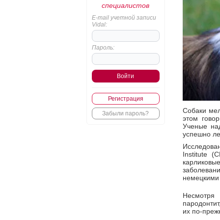
специалистов
E-mail учетной записи
Vidal:
Пароль:
Регистрация
Собаки мел
Забыли пароль?
этом говор
Ученые на
успешно ле
Исследован
Institute 
карликов
заболева
немецкими 
Несмотря 
пародонтит
их по-преж