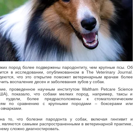
ких пород более подвержены пародонтиту, чем крупные псы. Об
ится в исследовании, опубликованном в The Veterinary Journal.
деются, что это открытие поможет ветеринарным врачам более
чить воспаление десен и заболевания зубов у собак.
ие, проведенное научным институтом Waltham Petcare Science
(США), показало, что собаки мелких пород, например, таксы и
ые пудели, более предрасположены к стоматологическим
ниям по сравнению с крупными породами – боксерами или
овчарками.
на то, что болезни пародонта у собак, включая гингивит и
, являются самыми распространенными в ветеринарной практике,
нему сложно диагностировать.