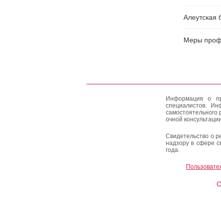
Алеутская 
Меры профи
Информация о пр
специалистов. Ин
самостоятельного 
очной консультации
Свидетельство о р
надзору в сфере с
года.
Пользовате
C