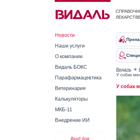
СПРАВОЧН
ЛЕКАРСТВ
Новости
Препа
Наши услуги
Специ
О компании
Видаль БОКС
Видаль
У собак ме
Парафармацевтика
У собак 
Ветеринария
Калькуляторы
МКБ-11
Внедрение ИИ
Вход для