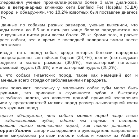
следования ученые проанализировали более 3 млн диагнозов,
ых в ветеринарных клиниках сети Banfield Pet Hospital (США)
 пород, и обнаружили, что 18,2% животных был поставлен диагноз
т».
 данные по собакам разных размеров, ученые выяснили, что
оды весом до 6,5 кг в пять раз чаще болели пародонтитом по
с крупными питомцами весом более 25 кг. Кроме того, в расчет
раст собаки, вес и время с последней полировки эмали после
ного камня.
иводят пять пород собак, среди которых болезни пародонта
аспространены: английская борзая (38,7%), шелти (шетландская
среднего и малого размера (30,6%), миниатюрный папильон
арликовый пудель (28,9%) и миниатюрный пудель (28,2%).
я, что собаки гигантских пород, такие как немецкий дог и
 меньше всего страдают заболеваниями пародонта.
тели поясняют: поскольку у маленьких собак зубы могут быть
крупными, это приводит к скученности зубов и быстрому
ию зубного налета, что является прямой причиной воспаления
чем у представителей мелких пород размер альвеолярной кости
м у крупных пород.
ервые обнаружили, что собаки мелких пород чаще всего
 заболеваниями зубов, однако мы первые в истории
ировали такое количество пород, как никто раньше»,
–
оррин Уоллис
, автор исследования и руководитель направления
ания микробиома ротовой полости собак и кошек» из Waltham