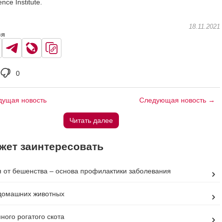
nce Institute.
18.11.2021
ся
0
ущая новость
Следующая новость →
Читать далее
жет заинтересовать
 от бешенства – основа профилактики заболевания
домашних животных
ного рогатого скота