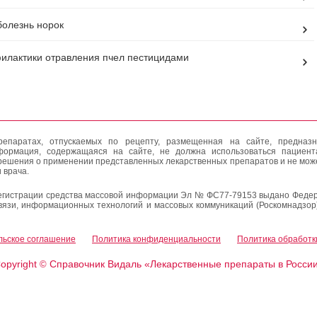
болезнь норок
лактики отравления пчел пестицидами
епаратах, отпускаемых по рецепту, размещенная на сайте, предназн
формация, содержащаяся на сайте, не должна использоваться пациен
решения о применении представленных лекарственных препаратов и не мож
 врача.
егистрации средства массовой информации Эл № ФС77-79153 выдано Федер
вязи, информационных технологий и массовых коммуникаций (Роскомнадзор
льское соглашение
Политика конфиденциальности
Политика обработк
opyright
Справочник Видаль «Лекарственные препараты в Росси
©