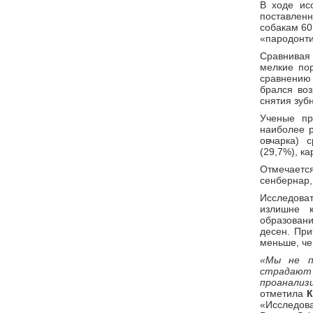
В ходе ис
поставленн
собакам 60
«пародонти
Сравнивая
мелкие пор
сравнению 
брался воз
снятия зуб
Ученые пр
наиболее р
овчарка) 
(29,7%), к
Отмечаетс
сенбернар,
Исследова
излишне 
образован
десен. При
меньше, че
«Мы не п
страдают
проанализ
отметила
К
«Исследов