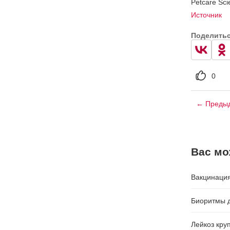
Petcare Scie
Источник
Поделить
0
← Предыд
Вас мо
Вакцинация
Биоритмы 
Лейкоз круп