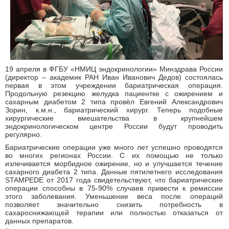
19 апреля в ФГБУ «НМИЦ эндокринологии» Минздрава России
(директор – академик РАН Иван Иванович Дедов) состоялась
первая в этом учреждении бариатрическая операция.
Продольную резекцию желудка пациентке с ожирением и
сахарным диабетом 2 типа провёл Евгений Александрович
Зорин, к.м.н., бариатрический хирург. Теперь подобные
хирургические вмешательства в крупнейшем
эндокринологическом центре России будут проводить
регулярно.
Бариатрические операции уже много лет успешно проводятся
во многих регионах России. С их помощью не только
излечивается морбидное ожирение, но и улучшается течение
сахарного диабета 2 типа. Данные пятилетнего исследования
STAMPEDE от 2017 года свидетельствуют, что бариатрические
операции способны в 75-90% случаев привести к ремиссии
этого заболевания. Уменьшение веса после операций
позволяет значительно снизить потребность в
сахароснижающей терапии или полностью отказаться от
данных препаратов.