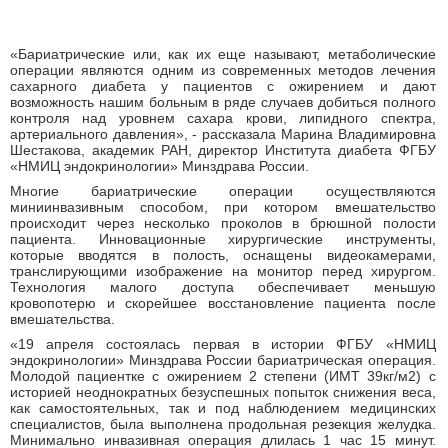
«Бариатрические или, как их еще называют, метаболические
операции являются одним из современных методов лечения
сахарного диабета у пациентов с ожирением и дают
возможность нашим больным в ряде случаев добиться полного
контроля над уровнем сахара крови, липидного спектра,
артериального давления», - рассказала Марина Владимировна
Шестакова, академик РАН, директор Института диабета ФГБУ
«НМИЦ эндокринологии» Минздрава России.
Многие бариатрические операции осуществляются
миниинвазивным способом, при котором вмешательство
происходит через несколько проколов в брюшной полости
пациента. Инновационные хирургические инструменты,
которые вводятся в полость, оснащены видеокамерами,
транслирующими изображение на монитор перед хирургом.
Технология малого доступа обеспечивает меньшую
кровопотерю и скорейшее восстановление пациента после
вмешательства.
«19 апреля состоялась первая в истории ФГБУ «НМИЦ
эндокринологии» Минздрава России бариатрическая операция.
Молодой пациентке с ожирением 2 степени (ИМТ 39кг/м2) с
историей неоднократных безуспешных попыток снижения веса,
как самостоятельных, так и под наблюдением медицинских
специалистов, была выполнена продольная резекция желудка.
Минимально инвазивная операция длилась 1 час 15 минут.