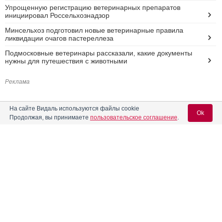
Упрощенную регистрацию ветеринарных препаратов
инициировал Россельхознадзор
Минсельхоз подготовил новые ветеринарные правила
ликвидации очагов пастереллеза
Подмосковные ветеринары рассказали, какие документы
нужны для путешествия с животными
Реклама
На сайте Видаль используются файлы cookie
Ok
Продолжая, вы принимаете
пользовательское соглашение
.
Вход для специалистов
E-mail учетной записи Vidal:
Пароль: