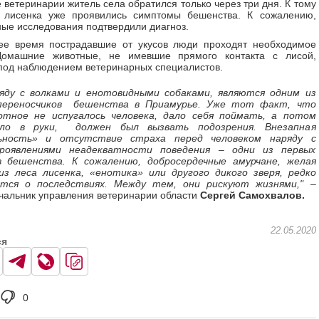
 ветеринарии житель села обратился только через три дня. К тому
 лисенка уже проявились симптомы бешенства. К сожалению,
ые исследования подтвердили диагноз.
ее время пострадавшие от укусов люди проходят необходимое
Домашние животные, не имевшие прямого контакта с лисой,
под наблюдением ветеринарных специалистов.
ряду с волками и енотовидными собаками, являются одним из
переносчиков бешенства в Приамурье. Уже тот факт, что
отное не испугалось человека, дало себя поймать, а потом
ло в руки, должен был вызвать подозрения. Внезапная
ьность» и отсутствие страха перед человеком наряду с
роявлениями неадекватности поведения – одни из первых
 бешенства. К сожалению, добросердечные амурчане, желая
из леса лисенка, «енотика» или другого дикого зверя, редко
тся о последствиях. Между тем, они рискуют жизнями,"
–
чальник управления ветеринарии области
Сергей Самохвалов.
22.05.2020
ся
0