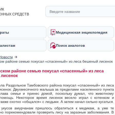
ИК
ЕННЫХ СРЕДСТВ
раты
Медицинская энциклопедия
алистам
Поиск аналогов
Новости
ом районе семью покусал «спасенный» из леса бешеный лисенок
ском районе семью покусал «спасенный» из леса
 лисенок
ла Раздольное Тамбовского района покусал «спасенный» из леса
сенок. Двухмесячного малыша за пределами населенного пункта
глава семьи и принес домой, поскольку думал, что животному
 помощь. Некоторое время лисенок весело играл с котенком и
также охотно «общался» с людьми. А затем начал сильно кусаться.
 укусов амурчанам пришлось обратиться к медикам, а уже те
но порекомендовали проверить лису на заразные заболевания. В