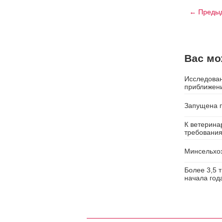
← Предыд
Вас мо
Исследован
приближени
Запущена п
К ветерина
требовани
Минсельхоз
Более 3,5 
начала год