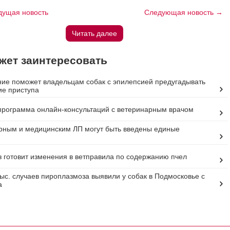
ущая новость
Следующая новость →
Читать далее
жет заинтересовать
ие поможет владельцам собак с эпилепсией предугадывать
е приступа
рограмма онлайн-консультаций с ветеринарным врачом
рным и медицинским ЛП могут быть введены единые
я
 готовит изменения в ветправила по содержанию пчел
тыс. случаев пироплазмоза выявили у собак в Подмосковье с
а