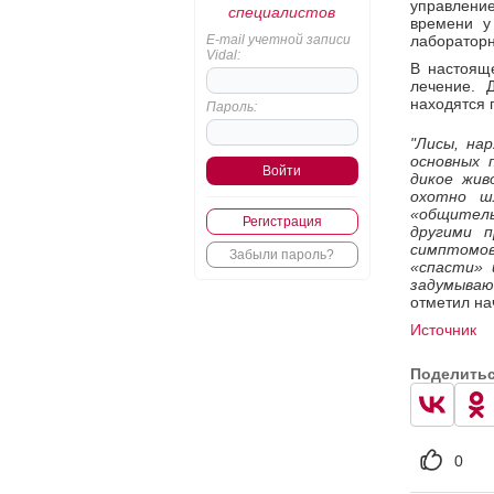
управление
специалистов
времени у
E-mail учетной записи
лабораторн
Vidal:
В настоящ
лечение. 
находятся 
Пароль:
"Лисы, на
основных 
дикое жив
охотно ш
«общител
Регистрация
другими п
симптомов
Забыли пароль?
«спасти» 
задумываю
отметил на
Источник
Поделить
0