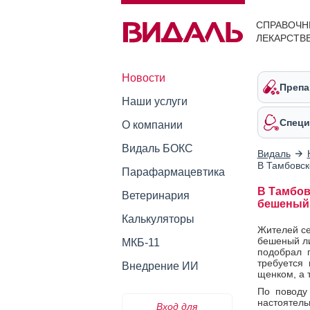
СПРАВОЧН
ЛЕКАРСТВ
Новости
Препа
Наши услуги
Специ
О компании
Видаль БОКС
Видаль
В Тамбовск
Парафармацевтика
В Тамбов
Ветеринария
бешеный
Калькуляторы
Жителей се
бешеный ли
МКБ-11
подобрал 
требуется
Внедрение ИИ
щенком, а 
По поводу
настоятель
Вход для