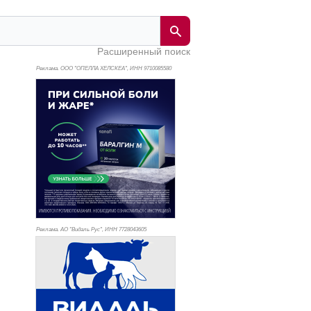
Расширенный поиск
Реклама. ООО "ОПЕЛЛА ХЕЛСКЕА", ИНН 971
0085580
Реклама. АО "Видаль Рус", ИНН 772
8043605