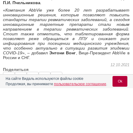
П.И. Пчельникова
.
«
Компания AbbVie уже более 20 лет разрабатывает
инновационные решения, которые позволяют повысить
стандарты терапии ревматических заболеваний, а сегодня
инновационные таргетные препараты стали новым
направлением в терапии ревматических заболеваний.
Стоит также отметить, что таблетированная форма
позволяет реже обращаться в ЛПУ и снижает риск
инфицирования при посещении медицинского учреждения,
что особенно актуально в ситуации развития эпидемии
COVID-19
»,
–
добавил
Энтони Вонг
, Вице-Президент AbbVie в
России и СНГ.
12.10.2021
Поделиться
На сайте Видаль используются файлы cookie
Ok
Продолжая, вы принимаете
пользовательское соглашение
.
0
0
Вход для специалистов
E-mail учетной записи Vidal:
← Предыдущая
Следующая →
Читать далее