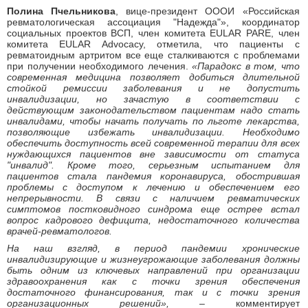
Полина Пчельникова
, вице-президент ОООИ «Российская
ревматологическая ассоциация "Надежда"», координатор
социальных проектов ВСП, член комитета EULAR PARE, член
комитета EULAR Advocacy, отметила, что пациенты с
ревматоидным артритом все еще сталкиваются с проблемами
при получении необходимого лечения.
«Парадокс в том, что
современная медицина позволяет добиться длительной
стойкой ремиссии заболевания и не допустить
инвалидизации, но зачастую в соответствии с
действующим законодательством пациентам надо стать
инвалидами, чтобы начать получать по льготе лекарства,
позволяющие избежать инвалидизации. Необходимо
обеспечить доступность всей современной терапии для всех
нуждающихся пациентов вне зависимости от статуса
"инвалид". Кроме того, серьезным испытанием для
пациентов стала пандемия коронавируса, обострившая
проблемы с доступом к лечению и обеспечением его
непрерывности. В связи с наличием ревматических
симптомов постковидного синдрома еще острее встал
вопрос кадрового дефицита, недостаточного количества
врачей-ревматологов.
На наш взгляд, в период пандемии хронические
инвалидизирующие и жизнеугрожающие заболевания должны
быть одним из ключевых направлений при организации
здравоохранения как с точки зрения обеспечения
достаточного финансирования, так и с точки зрения
организационных решений», –
комментирует