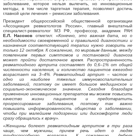
заболевание, которое нельзя вылечить, но инновационные
методы, в том числе таргетная терапия, позволяют достичь
главной цели лечения – ремиссии заболевания.
Президент общероссийской общественной организации
«Ассоциация ревматологов России», главный внештатный
специалист-ревматолог МЗ РФ, профессор, академик РАН
Е.Л. Насонов
отметил: «
Конечно, это важная дата, но о
необходимости своевременной и правильной диагностики и
назначения соответствующей терапии нужно говорить не
только 12 октября. К сожалению, по мировым данным, между
появлением первых симптомов и постановкой диагноза
может пройти достаточное время. Распространенность
ревматоидного артрита составляет до 0,6–1% от общей
численности населения, и количество пациентов ежегодно
возрастает на 3–4%. Ревматоидный артрит – частое и
одно из наиболее тяжелых иммуновоспалительных
заболеваний, поэтому он имеет большое медицинское и
социально-экономическое значение. Сегодня благодаря
применению инновационных препаратов мы можем повысить
качество жизни пациентов и предотвратить
прогрессирование заболевания, поэтому так важно
повышать информированность общества о заболевании,
чтобы при малейшем подозрении или дискомфорте люди
сразу обращались к врачу».
«Женщины болеют ревматоидным артритом в три раза
чаще, чем мужчины, причем речь идет о людях
трудоспособного возраста. К сожалению, дебют