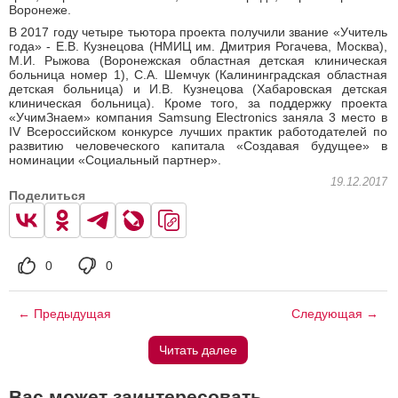
Воронеже.
В 2017 году четыре тьютора проекта получили звание «Учитель
года» - Е.В. Кузнецова (НМИЦ им. Дмитрия Рогачева, Москва),
М.И. Рыжова (Воронежская областная детская клиническая
больница номер 1), С.А. Шемчук (Калининградская областная
детская больница) и И.В. Кузнецова (Хабаровская детская
клиническая больница). Кроме того, за поддержку проекта
«УчимЗнаем» компания Samsung Electronics заняла 3 место в
IV Всероссийском конкурсе лучших практик работодателей по
развитию человеческого капитала «Создавая будущее» в
номинации «Социальный партнер».
19.12.2017
Поделиться
0
0
← Предыдущая
Следующая →
Читать далее
Вас может заинтересовать