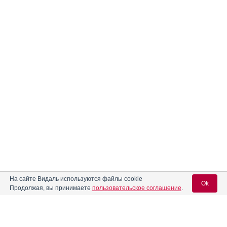
На сайте Видаль используются файлы cookie
Ok
Продолжая, вы принимаете
пользовательское соглашение
.
Реклама. АО «Р-Фарм», ИНН 772
6311464
Вход для специалистов