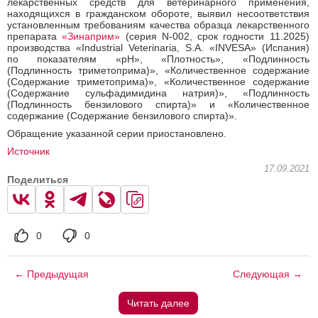
лекарственных средств для ветеринарного применения,
находящихся в гражданском обороте, выявил несоответствия
установленным требованиям качества образца лекарственного
препарата
«Зинаприм»
(серия N-002, срок годности 11.2025)
производства «Industrial Veterinaria, S.A. «INVESA» (Испания)
по показателям «pH», «Плотность», «Подлинность
(Подлинность триметоприма)», «Количественное содержание
(Содержание триметоприма)», «Количественное содержание
(Содержание сульфадимидина натрия)», «Подлинность
(Подлинность бензилового спирта)» и «Количественное
содержание (Содержание бензилового спирта)».
Обращение указанной серии приостановлено.
Источник
17.09.2021
Поделиться
0
0
← Предыдущая
Следующая →
Читать далее