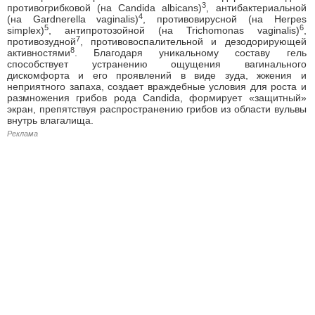
3
противогрибковой (на Candida albicans)
, антибактериальной
4
(на Gardnerella vaginalis)
, противовирусной (на Herpes
5
6
simplex)
, антипротозойной (на Trichomonas vaginalis)
,
7
противозудной
, противовоспалительной и дезодорирующей
8
активностями
. Благодаря уникальному составу гель
способствует устранению ощущения вагинального
дискомфорта и его проявлений в виде зуда, жжения и
неприятного запаха, создает враждебные условия для роста и
размножения грибов рода Candida, формирует «защитный»
экран, препятствуя распространению грибов из области вульвы
внутрь влагалища.
Реклама