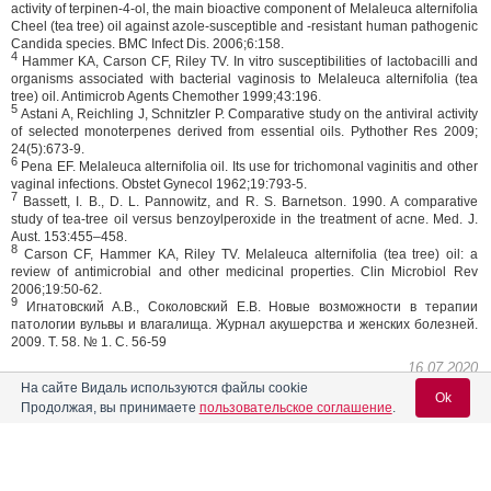
activity of terpinen-4-ol, the main bioactive component of Melaleuca alternifolia
Cheel (tea tree) oil against azole-susceptible and -resistant human pathogenic
Candida species. BMC Infect Dis. 2006;6:158.
4
Hammer KA, Carson CF, Riley TV. In vitro susceptibilities of lactobacilli and
organisms associated with bacterial vaginosis to Melaleuca alternifolia (tea
tree) oil. Antimicrob Agents Chemother 1999;43:196.
5
Astani A, Reichling J, Schnitzler P. Comparative study on the antiviral activity
of selected monoterpenes derived from essential oils. Pythother Res 2009;
24(5):673-9.
6
Pena EF. Melaleuca alternifolia oil. Its use for trichomonal vaginitis and other
vaginal infections. Obstet Gynecol 1962;19:793-5.
7
Bassett, I. B., D. L. Pannowitz, and R. S. Barnetson. 1990. A comparative
study of tea-tree oil versus benzoylperoxide in the treatment of acne. Med. J.
Aust. 153:455–458.
8
Carson CF, Hammer KA, Riley TV. Melaleuca alternifolia (tea tree) oil: a
review of antimicrobial and other medicinal properties. Clin Microbiol Rev
2006;19:50-62.
9
Игнатовский А.В., Соколовский Е.В. Новые возможности в терапии
патологии вульвы и влагалища. Журнал акушерства и женских болезней.
2009. Т. 58. № 1. С. 56-59
16.07.2020
Поделиться
На сайте Видаль используются файлы cookie
Ok
Продолжая, вы принимаете
пользовательское соглашение
.
0
0
Вход для специалистов