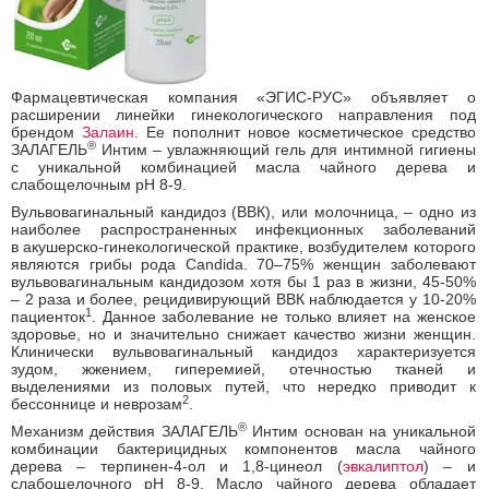
Фармацевтическая компания «ЭГИС-РУС» объявляет о
расширении линейки гинекологического направления под
брендом
Залаин
. Ее пополнит новое косметическое средство
®
ЗАЛАГЕЛЬ
Интим – увлажняющий гель для интимной гигиены
с уникальной комбинацией масла чайного дерева и
слабощелочным pH 8-9.
Вульвовагинальный кандидоз (ВВК), или молочница, – одно из
наиболее распространенных инфекционных заболеваний
в акушерско-гинекологической практике, возбудителем которого
являются грибы рода Candida. 70–75% женщин заболевают
вульвовагинальным кандидозом хотя бы 1 раз в жизни, 45-50%
– 2 раза и более, рецидивирующий ВВК наблюдается у 10-20%
1
пациенток
. Данное заболевание не только влияет на женское
здоровье, но и значительно снижает качество жизни женщин.
Клинически вульвовагинальный кандидоз характеризуется
зудом, жжением, гиперемией, отечностью тканей и
выделениями из половых путей, что нередко приводит к
2
бессоннице и неврозам
.
®
Механизм действия ЗАЛАГЕЛЬ
Интим основан на уникальной
комбинации бактерицидных компонентов масла чайного
дерева – терпинен-4-ол и 1,8-цинеол (
эвкалиптол
) – и
слабощелочного pH 8-9. Масло чайного дерева обладает