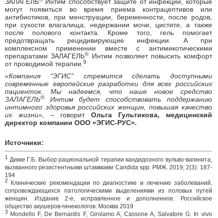
ЗАЛАГЕЛЬ
Интим способствует защите от инфекций, которые
могут появиться во время приема контрацептивов или
антибиотиков, при менструации, беременности, после родов,
при сухости влагалища, недержании мочи, цистите, а также
после полового контакта. Кроме того, гель помогает
предотвращать рецидивирующие инфекции. А при
комплексном применении вместе с антимикотическими
®
препаратами ЗАЛАГЕЛЬ
Интим позволяет повысить комфорт
9
от проводимой терапии.
«
Компания “ЭГИС” стремится сделать доступными
современные европейские разработки для всех российских
пациенток.
Мы надеемся, что
наше новое средство
®
ЗАЛАГЕЛЬ
Интим
будет способствовать поддержанию
интимного здоровья российских женщин, повышая качество
их жизни»
,
– говорит
Ольга Гультикова
,
медицинский
директор компании ООО «ЭГИС-РУС».
Источники:
1
Дикке Г.Б. Выбор рациональной терапии кандидозного вульво-вагинита,
вызванного резистентными штаммами Candida spp. РМЖ. 2019; 2(3): 187-
194
2
Клинические рекомендации по диагностике и лечению заболеваний,
сопровождающихся патологическими выделениями из половых путей
женщин. Издание 2-е, исправленное и дополненное. Российское
общество акушеров-гинекологов. Москва 2019
3
Mondello F, De Bernardis F, Girolamo A, Cassone A, Salvatore G. In vivo