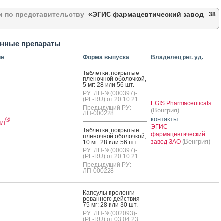
и по представительству
«ЭГИС фармацевтический завод
38
 день борьбы с тромбозом: «ЭГИС» укрепляет образовательные
енные препараты
ы для врачей и пациентов
ие
Форма выпуска
Владелец рег. уд.
чила премию за вклад в финансовое благополучие сотрудников
Таб­летки, пок­ры­тые
пле­ноч­ной обо­лоч­кой,
«ЭГИС» провела научный саммит «Сердце России: общая практика,
5 мг: 28 или 56 шт.
е случаи»
РУ: ЛП-№(000397)-
(РГ-RU) от 20.10.21
EGIS Pharmaceuticals
Предыдущий РУ:
надежды для миллионов пациентов»: европейский ривароксабан компании
(Венгрия)
ЛП-000228
 российском рынке
контакты:
®
ил
ЭГИС
Таб­летки, пок­ры­тые
фармацевтический
дный день борьбы с дефицитом железа
пле­ноч­ной обо­лоч­кой,
(Венгрия)
завод ЗАО
10 мг: 28 или 56 шт.
РУ: ЛП-№(000397)-
®
Интим: новинка для ежедневного поддержания женского интимного
(РГ-RU) от 20.10.21
от компании «ЭГИС»
Предыдущий РУ:
ЛП-000228
®
ол-ЭГИС меняет торговое наименование на Милурит
Кап­су­лы про­лон­ги­
ГИС» произвела глобальный редизайн веб-сайтов своих компаний по всему
рован­но­го дей­ствия
75 мг: 28 или 30 шт.
овом доменном имени
РУ: ЛП-№(002093)-
(РГ-RU) от 03.04.23