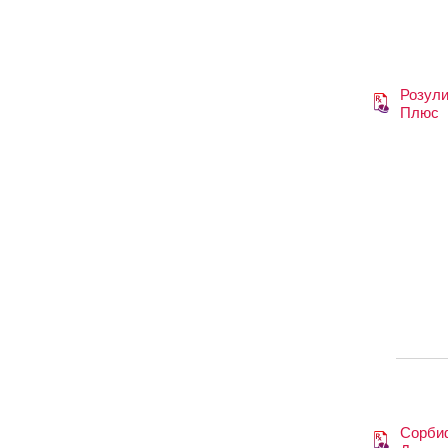
26.08.2014
Розул
Плюс
Сорби