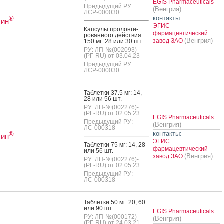
EGIS Pharmaceuticals
ламной кампании «Возьми аллергию под контроль!
Предыдущий РУ:
(Венгрия)
ЛСР-000030
контакты:
®
син
н к инфекции, нежен к ребенку»: рекламная кампания антисептического
ЭГИС
®
Кап­су­лы про­лон­ги­
Бетадин
получила актуальное продолжение
фармацевтический
рован­но­го дей­ствия
(Венгрия)
завод ЗАО
150 мг: 28 или 30 шт.
 медицинский университет Венгрии и фармацевтическая компания «ЭГИС»
РУ: ЛП-№(002093)-
 соглашение о сотрудничестве
(РГ-RU) от 03.04.23
Предыдущий РУ:
ЛСР-000030
л Новатенол – новое название хорошо знакомого лекарственного препарата
ского производителя
Таб­летки 37.5 мг: 14,
28 или 56 шт.
«ЭГИС-РУС» организовала благотворительную новогоднюю елку для детей
РУ: ЛП-№(002276)-
ома
(РГ-RU) от 02.05.23
EGIS Pharmaceuticals
Предыдущий РУ:
(Венгрия)
 и зарубежные эксперты обсудили диагностику и лечение гиперурикемии у
ЛС-000318
контакты:
 с высоким сердечно-сосудистым риском
®
син
ЭГИС
Таб­летки 75 мг: 14, 28
фармацевтический
или 56 шт.
ическая компания «ЭГИС» вывела на российский рынок первую
(Венгрия)
завод ЗАО
1
РУ: ЛП-№(002276)-
нную комбинацию для снижения холестерина
(РГ-RU) от 02.05.23
Предыдущий РУ:
купай во благо» компании «ЭГИС-РУС» признана лучшим социальным
ЛС-000318
России
Таб­летки 50 мг: 20, 60
и ЭГИС – новый коммерческий директор
или 90 шт.
EGIS Pharmaceuticals
РУ: ЛП-№(000172)-
(Венгрия)
(РГ-RU) от 24.03.21