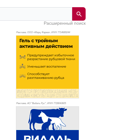
Расширенный поиск
Реклама. ООО «Мерц Фарма», ИНН 771
4689244
Реклама. АО "Видаль Рус", ИНН 772
8043605