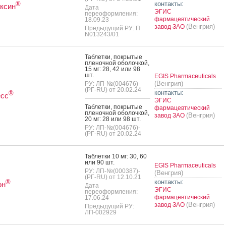
ЭГИС признана лучшим работодателем России в 2018 году
контакты:
®
ксин
Дата
ЭГИС
переоформления:
фармацевтический
18.09.23
рата компании ЭГИС получили премию Russian Pharma Awards
(Венгрия)
завод ЗАО
Предыдущий РУ: П
N013243/01
» стал доступен в новой форме выпуска
Таб­летки, пок­ры­тые
ительный проект компании «ЭГИС» был представлен на фотовыставке «Мы
пле­ноч­ной обо­лоч­кой,
»
15 мг: 28, 42 или 98
шт.
EGIS Pharmaceuticals
(Венгрия)
РУ: ЛП-№(004676)-
ГИС проводит digital-кампанию, направленную на борьбу с синуситом
(РГ-RU) от 20.02.24
контакты:
®
есс
ЭГИС
одолжает устойчивый рост на OTC рынках за счет приобретений
Таб­летки, пок­ры­тые
фармацевтический
пле­ноч­ной обо­лоч­кой,
(Венгрия)
завод ЗАО
20 мг: 28 или 98 шт.
иму»: новая рекламная кампания в поддержку бренда Супрастин от «ЭГИС»
РУ: ЛП-№(004676)-
(РГ-RU) от 20.02.24
«ЭГИС» выступит в качестве серебряного спонсора «Вейновских чтений»
Таб­летки 10 мг: 30, 60
или 90 шт.
ек-сирот из Одинцова провели благотворительную образовательную лекцию
EGIS Pharmaceuticals
РУ: ЛП-№(000387)-
гигиене и здоровье
(Венгрия)
(РГ-RU) от 12.10.21
контакты:
®
он
Дата
ЭГИС
«ЭГИС» усиливает стратегию приобретений в 2017 году
переоформления:
фармацевтический
17.06.24
(Венгрия)
завод ЗАО
Предыдущий РУ:
тельная акция «Покупай во благо»
ЛП-002929