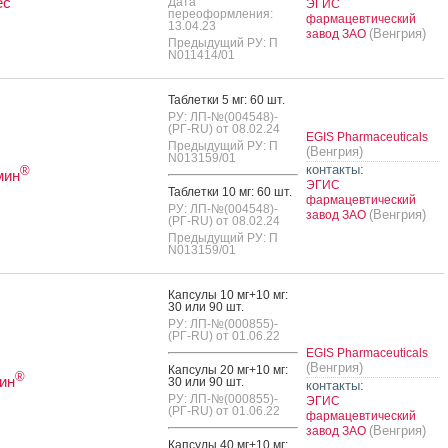
ес
Дата
ЭГИС
переоформления:
фармацевтический
13.04.23
(Венгрия)
завод ЗАО
Предыдущий РУ: П
N011414/01
Таб­летки 5 мг: 60 шт.
РУ: ЛП-№(004548)-
(РГ-RU) от 08.02.24
EGIS Pharmaceuticals
Предыдущий РУ: П
(Венгрия)
N013159/01
контакты:
®
мин
ЭГИС
Таб­летки 10 мг: 60 шт.
фармацевтический
РУ: ЛП-№(004548)-
(Венгрия)
завод ЗАО
(РГ-RU) от 08.02.24
Предыдущий РУ: П
N013159/01
Кап­су­лы 10 мг+10 мг:
30 или 90 шт.
РУ: ЛП-№(000855)-
(РГ-RU) от 01.06.22
EGIS Pharmaceuticals
(Венгрия)
Кап­су­лы 20 мг+10 мг:
®
ин
30 или 90 шт.
контакты:
РУ: ЛП-№(000855)-
ЭГИС
(РГ-RU) от 01.06.22
фармацевтический
(Венгрия)
завод ЗАО
Кап­су­лы 40 мг+10 мг: