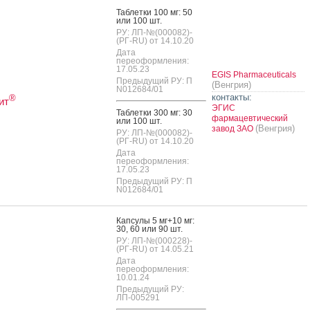
оводит образовательную сессию в рамках Миланского конгресса
Таб­летки 100 мг: 50
ого общества по артериальной гипертензии
или 100 шт.
РУ: ЛП-№(000082)-
(РГ-RU) от 14.10.20
ить аллергию - новый рекламный ролик от «ЭГИС»
Дата
переоформления:
л» – новый препарат для терапии болезни Паркинсона от компании
17.05.23
EGIS Pharmaceuticals
Предыдущий РУ: П
(Венгрия)
N012684/01
контакты:
®
ит
 продукции «ЭГИС» будет осуществляться через дочернюю компанию ООО
ЭГИС
Таб­летки 300 мг: 30
С»
фармацевтический
или 100 шт.
(Венгрия)
завод ЗАО
РУ: ЛП-№(000082)-
одит уникальное исследование
(РГ-RU) от 14.10.20
Дата
переоформления:
иряет гинекологический и дерматологический портфели в России
17.05.23
Предыдущий РУ: П
N012684/01
ическая компания «ЭГИС» – лауреат Russian Pharma Awards 2016
Кап­су­лы 5 мг+10 мг:
одственные площадки венгреского фармацевтического завода "Эгис"
30, 60 или 90 шт.
российские сертификаты GMP
РУ: ЛП-№(000228)-
(РГ-RU) от 14.05.21
®
екс
признан победителем Премии «Инновационный Продукт Года 2014» в
Дата
 «Средства от аллергии»
переоформления:
10.01.24
Предыдущий РУ:
ием в России уникальной комбинации рамиприла и амлодипина открываются
ЛП-005291
изонты лечения артериальной гипертензии