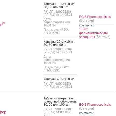
Кап­су­лы 10 мг+10 мг:
30, 60 или 90 шт.
РУ: ЛП-№(000228)-
(РГ-RU) от 14.05.21
EGIS Pharmaceuticals
Дата
(Венгрия)
переоформления:
®
ип
контакты:
10.01.24
ЭГИС
Предыдущий РУ:
ЛП-005291
фармацевтический
(Венгрия)
завод ЗАО
Кап­су­лы 20 мг+10 мг:
30, 60 или 90 шт.
РУ: ЛП-№(000228)-
(РГ-RU) от 14.05.21
Дата
переоформления:
10.01.24
Предыдущий РУ:
ЛП-005291
Кап­су­лы 40 мг+10 мг
РУ: ЛП-№(000228)-
(РГ-RU) от 14.05.21
Таб­летки, пок­ры­тые
пле­ноч­ной обо­лоч­кой:
30, 50 или 100 шт.
EGIS Pharmaceuticals
(Венгрия)
РУ: ЛП-№(000080)-
фер
(РГ-RU) от 08.10.20
контакты: