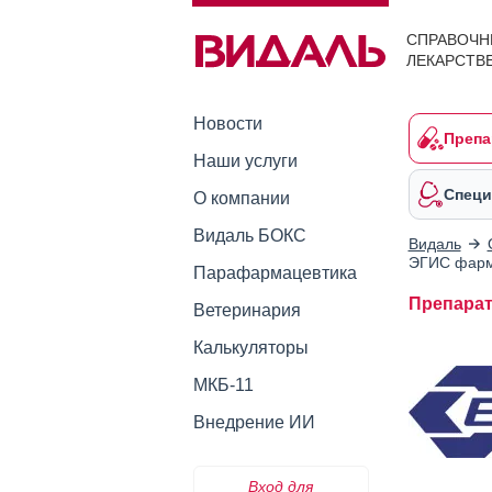
СПРАВОЧН
ЛЕКАРСТВ
Новости
Препа
Наши услуги
Специ
О компании
Видаль БОКС
Видаль
ЭГИС фарм
Парафармацевтика
Препара
Ветеринария
Калькуляторы
МКБ-11
Внедрение ИИ
Вход для