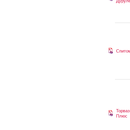
Дурул
Спито
Торваз
Плюс