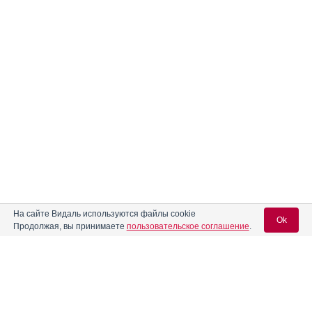
На сайте Видаль используются файлы cookie
Ok
Реклама. ООО «Пфайзер Инновации»,
Продолжая, вы принимаете
пользовательское соглашение
.
ИНН 770
3106050
Вход для специалистов
E-mail учетной записи Vidal: