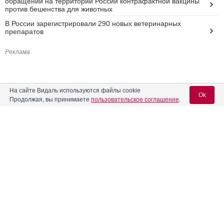
обращении на территории России контрафактной вакцины
против бешенства для животных
В России зарегистрировали 290 новых ветеринарных
препаратов
Реклама
На сайте Видаль используются файлы cookie
Ok
Продолжая, вы принимаете
пользовательское соглашение
.
Вход для специалистов
E-mail учетной записи Vidal:
Пароль: