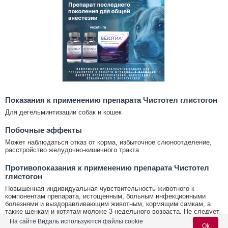
Показания к применению препарата Чистотел глистогон
Для дегельминтизации собак и кошек
Побочные эффекты
Может наблюдаться отказ от корма, избыточное слюноотделение,
расстройство желудочно-кишечного тракта
Противопоказания к применению препарата Чистотел
глистогон
Повышенная индивидуальная чувствительность животного к
компонентам препарата, истощенным, больным инфекционными
болезнями и выздоравливающим животным, кормящим самкам, а
также щенкам и котятам моложе 3-недельного возраста. Не следует
применять одновременно с антигельминтными средствами,
На сайте Видаль используются файлы cookie
Ok
содержащими пиперазин, и препаратами, ингибирующими