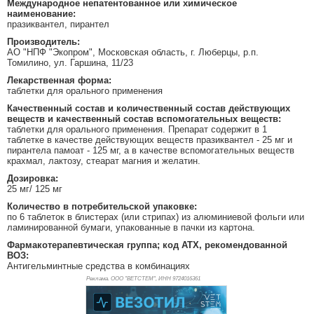
Международное непатентованное или химическое
наименование:
празиквантел, пирантел
Производитель:
АО "НПФ "Экопром", Московская область, г. Люберцы, р.п.
Томилино, ул. Гаршина, 11/23
Лекарственная форма:
таблетки для орального применения
Качественный состав и количественный состав действующих
веществ и качественный состав вспомогательных веществ:
таблетки для орального применения. Препарат содержит в 1
таблетке в качестве действующих веществ празиквантел - 25 мг и
пирантела памоат - 125 мг, а в качестве вспомогательных веществ
крахмал, лактозу, стеарат магния и желатин.
Дозировка:
25 мг/ 125 мг
Количество в потребительской упаковке:
по 6 таблеток в блистерах (или стрипах) из алюминиевой фольги или
ламинированной бумаги, упакованные в пачки из картона.
Фармакотерапевтическая группа; код АТХ, рекомендованной
ВОЗ:
Антигельминтные средства в комбинациях
Реклама. ООО "ВЕТСТЕМ", ИНН 972
4016361