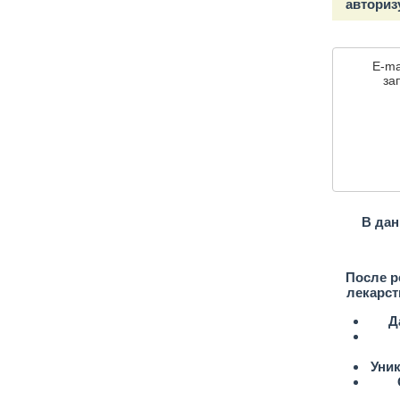
авториз
E-ma
зап
В дан
После р
лекарст
Д
Уни