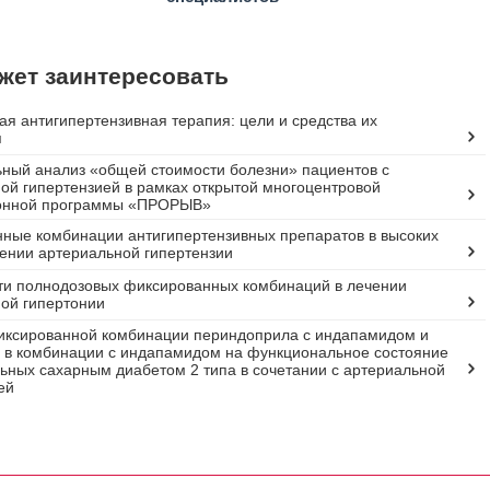
жет заинтересовать
я антигипертензивная терапия: цели и средства их
я
ный анализ «общей стоимости болезни» пациентов с
ой гипертензией в рамках открытой многоцентровой
онной программы «ПРОРЫВ»
ные комбинации антигипертензивных препаратов в высоких
чении артериальной гипертензии
и полнодозовых фиксированных комбинаций в лечении
ой гипертонии
иксированной комбинации периндоприла с индапамидом и
 в комбинации с индапамидом на функциональное состояние
льных сахарным диабетом 2 типа в сочетании с артериальной
ей