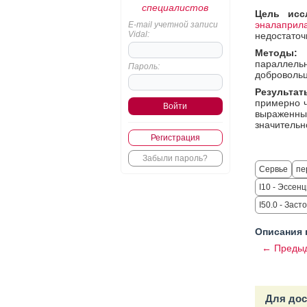
специалистов
Цель исс
эналаприл
E-mail учетной записи
Vidal:
недостаточ
Методы:
п
параллельн
Пароль:
добровольц
Результат
примерно ч
выраженны
значительн
Регистрация
Забыли пароль?
Сервье
пе
I10 - Эссен
I50.0 - Зас
Описания 
← Предыд
Для дос