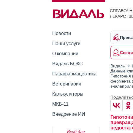
СПРАВОЧН
ЛЕКАРСТВ
Новости
Препа
Наши услуги
Специ
О компании
Видаль БОКС
Видаль
Данные кли
Парафармацевтика
Гипотония 
фермента (
Ветеринария
эналаприла
Калькуляторы
Поделить
МКБ-11
Внедрение ИИ
Гипотони
превраща
недостат
Вход для