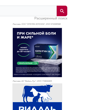
Расширенный поиск
Реклама. ООО "ОПЕЛЛА ХЕЛСКЕА", ИНН 971
0085580
Реклама. АО "Видаль Рус", ИНН 772
8043605