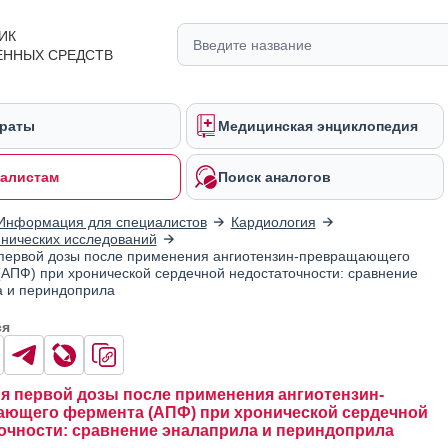
ИК
ЕННЫХ СРЕДСТВ
раты
Медицинская энциклопедия
алистам
Поиск аналогов
Информация для специалистов
Кардиология
нических исследований
первой дозы после применения ангиотензин-превращающего
АПФ) при хронической сердечной недостаточности: сравнение
 и периндоприла
ся
я первой дозы после применения ангиотензин-
ющего фермента (АПФ) при хронической сердечной
очности: сравнение эналаприла и периндоприла