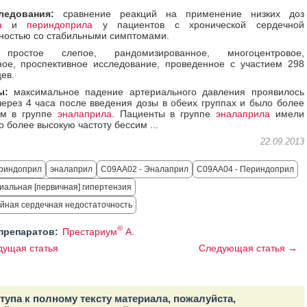
ледования:
сравнение реакций на применение низких доз
а
и
периндоприла
у пациентов с хронической сердечной
ностью со стабильными симптомами.
ростое слепое, рандомизированное, многоцентровое,
ое, проспективное исследование, проведенное с участием 298
ев.
ы:
максимальное падение артериального давления проявилось
ерез 4 часа после введения дозы в обеих группах и было более
м в группе
эналаприла
. Пациенты в группе
эналаприла
имели
о более высокую частоту бессим ...
22.09.2013
риндоприл
эналаприл
C09AA02 - Эналаприл
C09AA04 - Периндоприл
циальная [первичная] гипертензия
тойная сердечная недостаточность
®
препаратов:
Престариум
А
.
ущая статья
Следующая статья →
тупа к полному тексту материала, пожалуйста,