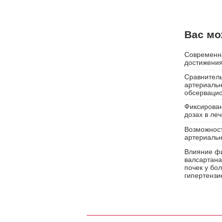
Вас мо
Современна
достижени
Сравнитель
артериальн
обсерваци
Фиксирован
дозах в ле
Возможност
артериальн
Влияние ф
валсартана
почек у бо
гипертензи